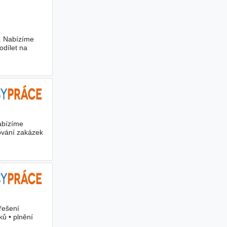
i. Nabízíme
odílet na
abízíme
kování zakázek
řešení
ků • plnění