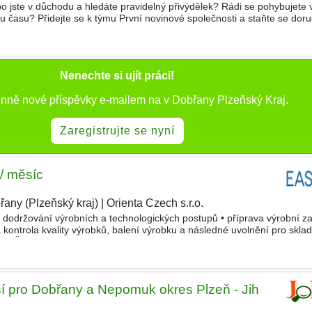
o jste v důchodu a hledáte pravidelný přivýdělek? Rádi se pohybujete 
mu času? Přidejte se k týmu První novinové společnosti a staňte se dor
 • dostanete svěřenou lokalitu v okolí Vašeho bydl
Nenechte si ujít práci!
enně nové příspěvky e-mailem na v Dobřany Plzeňský Kraj.
Zaregistrujte se nyní
/ měsíc
řany (Plzeňský kraj)
|
Orienta Czech s.r.o.
|
 • dodržování výrobních a technologických postupů • příprava výrobní z
kontrola kvality výrobků, balení výrobku a následné uvolnění pro sklad
/SŠ vzdělání (technický směr - výhodou) • pr
í pro Dobřany a Nepomuk okres Plzeň - Jih