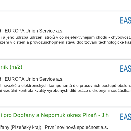
d
|
EUROPA Union Service a.s.
|
ní a jeho údržba udržení strojů v co nejefektivnějším chodu - chybovost,
řízení v čistém a provozuschopném stavu dodržování technologické ká
odů, školení, bezpečnostních pokynů navrhování tec
ník (m/ž)
d
|
EUROPA Union Service a.s.
|
h svazků a elektronických komponentů dle pracovních postupů obsluh
 vizuální kontrola kvality vyrobených dílů práce s drobnými součástkam
 pečlivost spolehlivost a ochotu pracovat ve 3směnném turn
í pro Dobřany a Nepomuk okres Plzeň - Jih
řany (Plzeňský kraj)
|
První novinová společnost a.s.
|