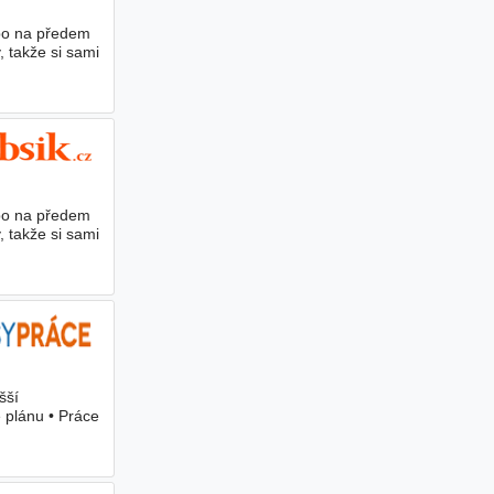
ebo na předem
 takže si sami
ebo na předem
 takže si sami
šší
e plánu • Práce