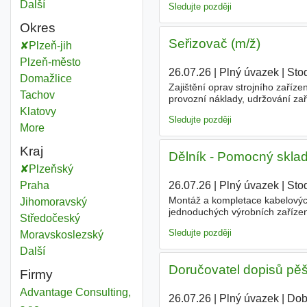
Další
města
Sledujte později
Okres
Seřizovač (m/ž)
Plzeň-jih
Okres
Plzeň-město
Okres
26.07.26
|
Plný úvazek
|
Sto
Domažlice
Okres
Zajištění oprav strojního zaříze
Tachov
Okres
provozní náklady, udržování za
zacházení se zařízením dle náv
Klatovy
Okres
Sledujte později
More
districts
Kraj
Dělník - Pomocný sklad
Plzeňský
Kraj
Praha
Kraj
26.07.26
|
Plný úvazek
|
Sto
Montáž a kompletace kabelovýc
Jihomoravský
Kraj
jednoduchých výrobních zařízení
Středočeský
Kraj
Požadujeme manuální zručnost a
Sledujte později
Moravskoslezský
Kraj
Další
kraj
Doručovatel dopisů pěš
Firmy
Advantage Consulting,
26.07.26
|
Plný úvazek
|
Dob