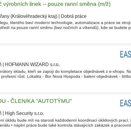
 výrobních linek -- pouze ranní směna (m/ž)
řany (Královéhradecký kraj)
|
Dobrá práce
egu, kterého baví moderní technologie, automatizace a práce se stroj
tředí na pouze ranní směnu (bez nočních a víkendů), kde se budete p
aných linek a zařízení. Náplň práce seřizování a údr
ň
|
HOFMANN WIZARD s.r.o.
|
átory skladu, kteří se zapojí do kompletace objednávek z e-shopu. N
o profesní růst. Lokalita - Bor Nová Hospoda - balení objednávek - štít
í - expedice zboží Požadujeme - dochvilnost
U - ČLEN/KA "AUTOTÝMU"
ň
|
High Security s.r.o.
|
ní úklidu bude mít na starosti každodenní koordinaci úklidových prací, 
eriálu • náplní práce bude také kontrola stávajících zakázek a pracovní
řidičský průkaz sk. B - aktivní řidič • ocen