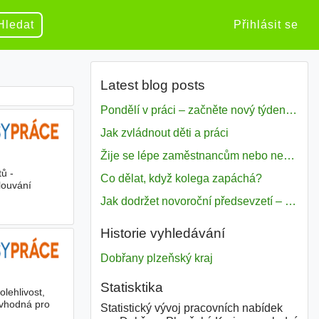
Hledat
Přihlásit se
Latest blog posts
Pondělí v práci – začněte nový týden s motivací
Jak zvládnout děti a práci
Žije se lépe zaměstnancům nebo nezavislým pracovníkům
ů -
Co dělat, když kolega zapáchá?
louvání
Jak dodržet novoroční předsevzetí – naše tipy pro dobrý začátek roku 2018
Historie vyhledávání
Dobřany plzeňský kraj
Statisktika
lehlivost,
e vhodná pro
Statistický vývoj pracovních nabídek