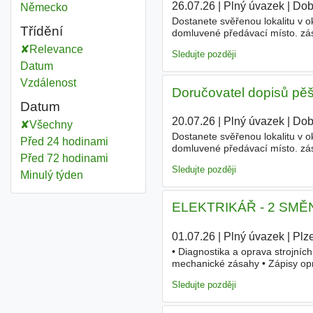
26.07.26
|
Plný úvazek
|
Dob
Německo
Dostanete svěřenou lokalitu v 
Třídění
domluvené předávací místo. zás
zvolíte, kdy vyrazíte.- Roznosy 
Relevance
Sledujte později
Datum
Vzdálenost
Doručovatel dopisů pěš
Datum
20.07.26
|
Plný úvazek
|
Dob
Všechny
Dostanete svěřenou lokalitu v 
Před 24 hodinami
domluvené předávací místo. zás
Před 72 hodinami
zvolíte, kdy vyrazíte.- Roznosy 
Sledujte později
Minulý týden
ELEKTRIKÁŘ - 2 SMĚ
01.07.26
|
Plný úvazek
|
Plz
• Diagnostika a oprava strojních
mechanické zásahy • Zápisy opra
ve dvousměnném režimu (ranní
Sledujte později