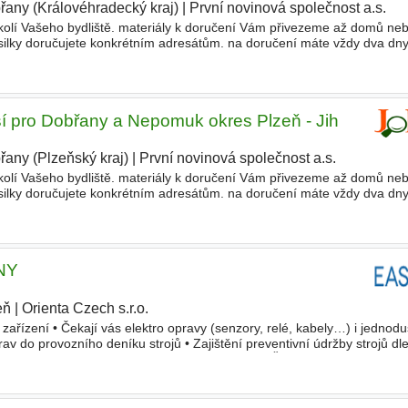
řany (Královéhradecký kraj)
|
První novinová společnost a.s.
okolí Vašeho bydliště. materiály k doručení Vám přivezeme až domů n
ilky doručujete konkrétním adresátům. na doručení máte vždy dva dny,
probíhají zpravidla v režimu pondělí - úter
í pro Dobřany a Nepomuk okres Plzeň - Jih
řany (Plzeňský kraj)
|
První novinová společnost a.s.
|
okolí Vašeho bydliště. materiály k doručení Vám přivezeme až domů n
ilky doručujete konkrétním adresátům. na doručení máte vždy dva dny,
probíhají zpravidla v režimu pondělí - úter
NY
eň
|
Orienta Czech s.r.o.
|
 zařízení • Čekají vás elektro opravy (senzory, relé, kabely…) i jednodu
v do provozního deníku strojů • Zajištění preventivní údržby strojů dl
/odpolední 8hod. směna) Požadujeme • SOU/SŠ vz