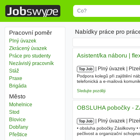
Title
Type 1 or more characters for r
Nabídky práce pro prác
Pracovní poměr
Plný úvazek
Zkrácený úvazek
Asistent/ka náboru | fle
Práce pro studenty
Nezávislý pracovník
|
|
Plný úvazek
|
Plze
Top Job
Stáž
Podpora kolegů při zajištění ná
Praxe
telefonická a e-mailová komunik
Brigáda
pohovorů a komunikace s kandid
Sledujte později
Město
Mohelnice
OBSLUHA pobočky - 
Stod
Blovice
|
|
Plný úvazek
|
Plze
Top Job
Dobřany
• obsluha pobočky Zásilkovny • 
pečlivost a organizační schopnos
Přeštice
OZP (invalidní důchod 1., 2. ne