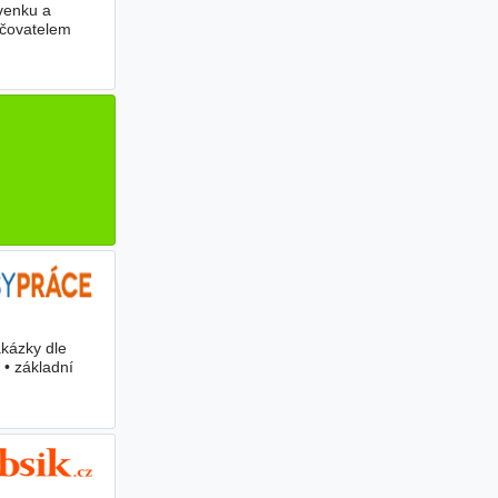
venku a
učovatelem
akázky dle
 • základní