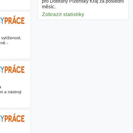
pro Dobřany Plzeňský Kraj za poslední
měsíc.
Zobrazit statistiky
pro Dobřany Plzeňsk
 vytíženost,
zně -
a
i a nástroji