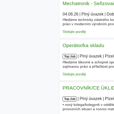
Mechatronik - Seřizovač
04.08.26
|
Plný úvazek
|
Dob
Hledáme technicky zdatného kol
práci v moderním výrobním pros
údržbě a seřizování automatizov
Sledujte později
Operátor/ka skladu
|
|
Plný úvazek
|
Plze
Top Job
Hledáme šikovné a schopné oper
zajímavou práci a příležitost pr
- práce se skenerem - pickován
Sledujte později
PRACOVNÍK/CE ÚKLID
|
|
Plný úvazek
|
Plze
Top Job
• nový kolega/kolegyně v odděle
provozních situací a rozvoz mat
operativních úkolů Požadujeme • 