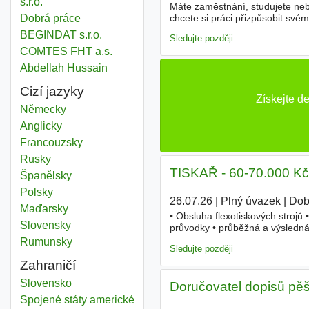
s.r.o.
Máte zaměstnání, studujete neb
chcete si práci přizpůsobit své
Dobrá práce
adresných zásilek. Co Vás čeká?
BEGINDAT s.r.o.
Sledujte později
COMTES FHT a.s.
Abdellah Hussain
Cizí jazyky
Získejte d
Německy
Anglicky
Francouzsky
Rusky
TISKAŘ - 60-70.000 Kč
Španělsky
Polsky
26.07.26
|
Plný úvazek
|
Dob
Maďarsky
• Obsluha flexotiskových strojů
Slovensky
průvodky • průběžná a výsledná 
údržba stroje Požadujeme • SOU
Rumunsky
Sledujte později
Zahraničí
Slovensko
Doručovatel dopisů pěš
Spojené státy americké