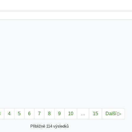
3
4
5
6
7
8
9
10
…
15
Další ▷
Přibližně 114 výsledků