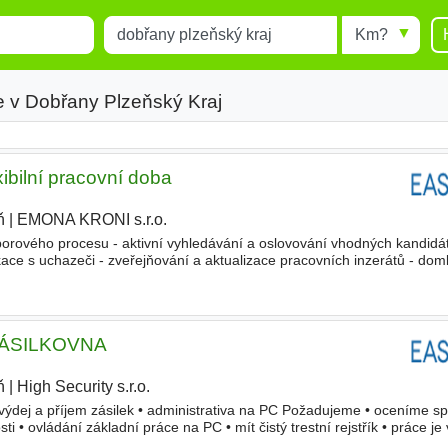
Místo
Radius
esults.
Type 1 or more characters for
results.
e v Dobřany Plzeňský Kraj
xibilní pracovní doba
ň
|
EMONA KRONI s.r.o.
|
borového procesu - aktivní vyhledávání a oslovování vhodných kandidát
ace s uchazeči - zveřejňování a aktualizace pracovních inzerátů - dom
áty v průběhu výběrového řízení - administrativní podpor
ZÁSILKOVNA
ň
|
High Security s.r.o.
|
výdej a příjem zásilek • administrativa na PC Požadujeme • oceníme spo
ti • ovládání základní práce na PC • mít čistý trestní rejstřík • práce j
bo 3. stupně) Nabízíme • smlouvu na z