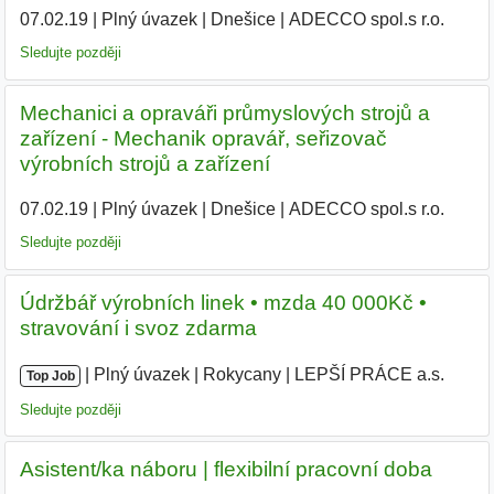
07.02.19
|
Plný úvazek
|
Dnešice
|
ADECCO spol.s r.o.
|
Sledujte později
Mechanici a opraváři průmyslových strojů a
zařízení - Mechanik opravář, seřizovač
výrobních strojů a zařízení
07.02.19
|
Plný úvazek
|
Dnešice
|
ADECCO spol.s r.o.
|
Sledujte později
Údržbář výrobních linek • mzda 40 000Kč •
stravování i svoz zdarma
|
|
Plný úvazek
|
Rokycany
|
LEPŠÍ PRÁCE a.s.
|
Top Job
Sledujte později
Asistent/ka náboru | flexibilní pracovní doba