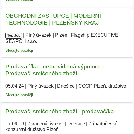
OBCHODNÍ ZÁSTUPCE | MODERNÍ
TECHNOLOGIE | PLZEŇSKÝ KRAJ
|
|
Plný úvazek
|
Plzeň
|
Flagship EXECUTIVE
Top Job
SEARCH s.r.o.
|
Sledujte později
Prodavač/ka - nepravidelná výpomoc -
Prodavači smíšeného zboží
05.04.24
|
Plný úvazek
|
Dnešice
|
COOP Plzeň, družstvo
|
Sledujte později
Prodavači smíšeného zboží - prodavač/ka
17.09.19
|
Zkrácený úvazek
|
Dnešice
|
Západočeské
konzumní družstvo Plzeň
|