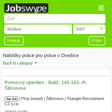
Title
Type 1 or more characters for results.
Místo
Radius
Type 1 or more characters for results.
Hledat
Filter
Nabídky práce pro práce v Dnešice
Back to category
Pomocný operátor - Balič, 145-165,-/h,
Štěnovice
|
|
Plný úvazek
|
Štěnovice
|
Triangle Recruitment
Top Job
CZ s.r.o.
|
Sledujte později