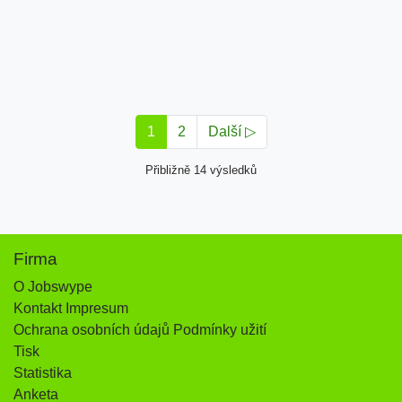
1
2
Další ▷
Přibližně 14 výsledků
Firma
O Jobswype
Kontakt Impresum
Ochrana osobních údajů Podmínky užití
Tisk
Statistika
Anketa