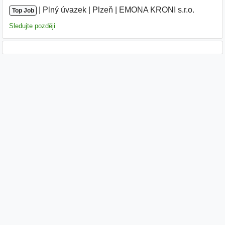
|
|
Plný úvazek
|
Plzeň
|
EMONA KRONI s.r.o.
|
Top Job
Sledujte později