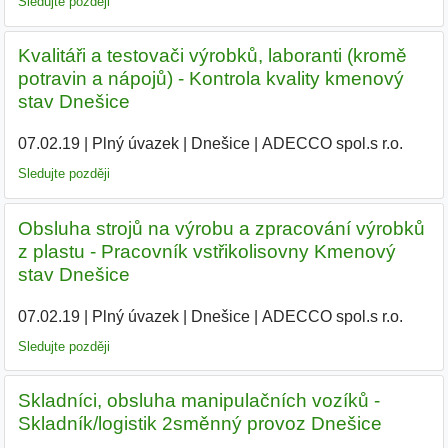
Sledujte později
Kvalitáři a testovači výrobků, laboranti (kromě
potravin a nápojů) - Kontrola kvality kmenový
stav Dnešice
07.02.19
|
Plný úvazek
|
Dnešice
|
ADECCO spol.s r.o.
|
Sledujte později
Obsluha strojů na výrobu a zpracování výrobků
z plastu - Pracovník vstřikolisovny Kmenový
stav Dnešice
07.02.19
|
Plný úvazek
|
Dnešice
|
ADECCO spol.s r.o.
|
Sledujte později
Skladníci, obsluha manipulačních vozíků -
Skladník/logistik 2směnný provoz Dnešice