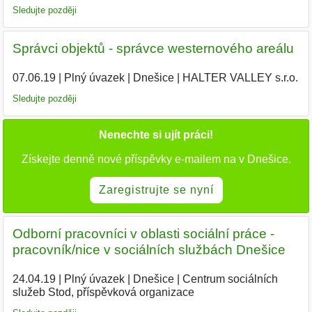
Sledujte později
Správci objektů - správce westernového areálu
07.06.19
|
Plný úvazek
|
Dnešice
|
HALTER VALLEY s.r.o.
|
Sledujte později
Nenechte si ujít práci!
Získejte denně nové příspěvky e-mailem na v Dnešice.
Zaregistrujte se nyní
Odborní pracovníci v oblasti sociální práce -
pracovník/nice v sociálních službách Dnešice
24.04.19
|
Plný úvazek
|
Dnešice
|
Centrum sociálních
služeb Stod, příspěvková organizace
|