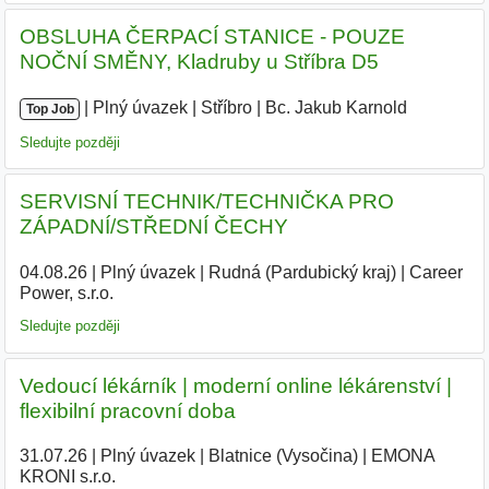
OBSLUHA ČERPACÍ STANICE - POUZE
NOČNÍ SMĚNY, Kladruby u Stříbra D5
|
|
Plný úvazek
|
Stříbro
|
Bc. Jakub Karnold
|
Top Job
Sledujte později
SERVISNÍ TECHNIK/TECHNIČKA PRO
ZÁPADNÍ/STŘEDNÍ ČECHY
04.08.26
|
Plný úvazek
|
Rudná (Pardubický kraj)
|
Career
Power, s.r.o.
|
Sledujte později
Vedoucí lékárník | moderní online lékárenství |
flexibilní pracovní doba
31.07.26
|
Plný úvazek
|
Blatnice (Vysočina)
|
EMONA
KRONI s.r.o.