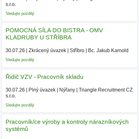
s.r.o.
|
Sledujte později
POMOCNÁ SÍLA DO BISTRA - OMV
KLADRUBY U STŘÍBRA
30.07.26
|
Zkrácený úvazek
|
Stříbro
|
Bc. Jakub Karnold
|
Sledujte později
Řidič VZV - Pracovník skladu
30.07.26
|
Plný úvazek
|
Nýřany
|
Triangle Recruitment CZ
s.r.o.
Sledujte později
Pracovník/ce výroby a kontroly nárazníkových
systémů