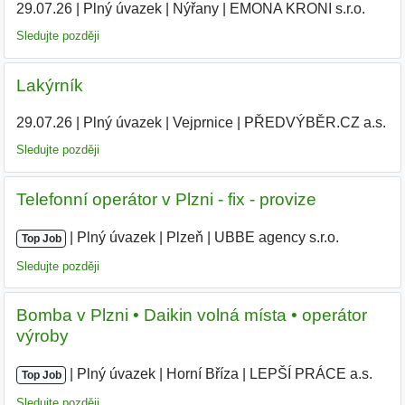
29.07.26
|
Plný úvazek
|
Nýřany
|
EMONA KRONI s.r.o.
|
Sledujte později
Lakýrník
29.07.26
|
Plný úvazek
|
Vejprnice
|
PŘEDVÝBĚR.CZ a.s.
Sledujte později
Telefonní operátor v Plzni - fix - provize
|
|
Plný úvazek
|
Plzeň
|
UBBE agency s.r.o.
|
Top Job
Sledujte později
Bomba v Plzni • Daikin volná místa • operátor
výroby
|
|
Plný úvazek
|
Horní Bříza
|
LEPŠÍ PRÁCE a.s.
|
Top Job
Sledujte později