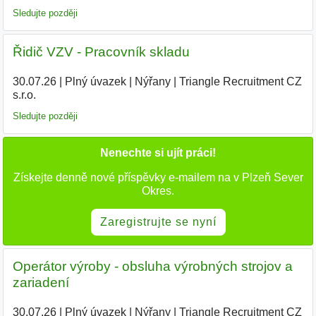
Sledujte později
Řidič VZV - Pracovník skladu
30.07.26
|
Plný úvazek
|
Nýřany
|
Triangle Recruitment CZ
s.r.o.
|
Sledujte později
Nenechte si ujít práci!
Získejte denně nové příspěvky e-mailem na v Plzeň Sever
Okres.
Zaregistrujte se nyní
Operátor výroby - obsluha výrobných strojov a
zariadení
30.07.26
|
Plný úvazek
|
Nýřany
|
Triangle Recruitment CZ