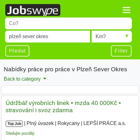
Title
Type 1 or more characters for results.
Místo
Radius
Type 1 or more characters for results.
Hledat
Filter
Nabídky práce pro práce v Plzeň Sever Okres
Back to category
Údržbář výrobních linek • mzda 40 000Kč •
stravování i svoz zdarma
|
|
Plný úvazek
|
Rokycany
|
LEPŠÍ PRÁCE a.s.
|
Top Job
Sledujte později