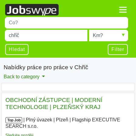
Title
Type 1 or more characters for results.
Místo
Radius
Type 1 or more characters for results.
Hledat
Filter
Nabídky práce pro práce v Chříč
Back to category
OBCHODNÍ ZÁSTUPCE | MODERNÍ
TECHNOLOGIE | PLZEŇSKÝ KRAJ
|
|
Plný úvazek
|
Plzeň
|
Flagship EXECUTIVE
Top Job
SEARCH s.r.o.
|
Sledujte později