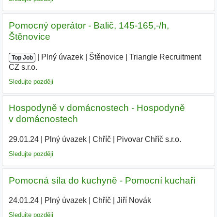
Pomocný operátor - Balič, 145-165,-/h,
Štěnovice
|
|
Plný úvazek
|
Štěnovice
|
Triangle Recruitment
Top Job
CZ s.r.o.
|
Sledujte později
Hospodyně v domácnostech - Hospodyně
v domácnostech
29.01.24
|
Plný úvazek
|
Chříč
|
Pivovar Chříč s.r.o.
|
Sledujte později
Pomocná síla do kuchyně - Pomocní kuchaři
24.01.24
|
Plný úvazek
|
Chříč
|
Jiří Novák
|
Sledujte později