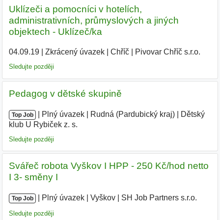
Uklízeči a pomocníci v hotelích,
administrativních, průmyslových a jiných
objektech - Uklízeč/ka
04.09.19
|
Zkrácený úvazek
|
Chříč
|
Pivovar Chříč s.r.o.
|
Sledujte později
Pedagog v dětské skupině
|
|
Plný úvazek
|
Rudná (Pardubický kraj)
|
Dětský
Top Job
klub U Rybiček z. s.
Sledujte později
Svářeč robota Vyškov I HPP - 250 Kč/hod netto
I 3- směny I
|
|
Plný úvazek
|
Vyškov
|
SH Job Partners s.r.o.
|
Top Job
Sledujte později