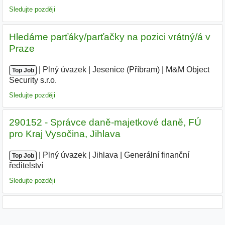
Sledujte později
Hledáme parťáky/parťačky na pozici vrátný/á v
Praze
|
|
Plný úvazek
|
Jesenice (Příbram)
|
M&M Object
Top Job
Security s.r.o.
|
Sledujte později
290152 - Správce daně-majetkové daně, FÚ
pro Kraj Vysočina, Jihlava
|
|
Plný úvazek
|
Jihlava
|
Generální finanční
Top Job
ředitelství
Sledujte později