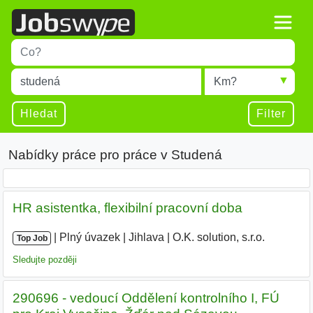
Title
Type 1 or more characters for results.
Místo
Radius
Type 1 or more characters for results.
Hledat
Filter
Nabídky práce pro práce v Studená
HR asistentka, flexibilní pracovní doba
|
|
Plný úvazek
|
Jihlava
|
O.K. solution, s.r.o.
Top Job
Sledujte později
290696 - vedoucí Oddělení kontrolního I, FÚ