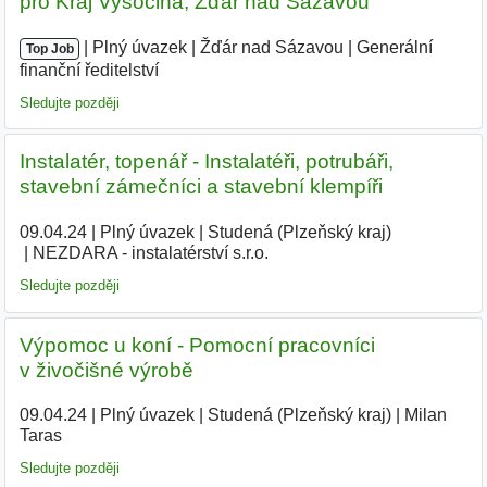
pro Kraj Vysočina, Žďár nad Sázavou
|
|
Plný úvazek
|
Žďár nad Sázavou
|
Generální
Top Job
finanční ředitelství
Sledujte později
Instalatér, topenář - Instalatéři, potrubáři,
stavební zámečníci a stavební klempíři
09.04.24
|
Plný úvazek
|
Studená (Plzeňský kraj)
|
NEZDARA - instalatérství s.r.o.
|
Sledujte později
Výpomoc u koní - Pomocní pracovníci
v živočišné výrobě
09.04.24
|
Plný úvazek
|
Studená (Plzeňský kraj)
|
Milan
Taras
|
Sledujte později