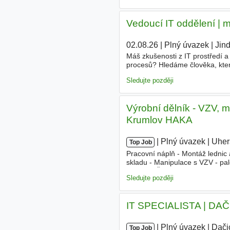
Vedoucí IT oddělení | m
02.08.26
|
Plný úvazek
|
Jin
Máš zkušenosti z IT prostředí a 
procesů? Hledáme člověka, kte
a bude mít reálný vliv na fungo
Sledujte později
Výrobní dělník - VZV, 
Krumlov HAKA
|
|
Plný úvazek
|
Uher
Top Job
Pracovní náplň - Montáž lednic
skladu - Manipulace s VZV - pal
zručnost Řidič VZV - Praxe s V
Sledujte později
IT SPECIALISTA | DAČ
|
|
Plný úvazek
|
Dači
Top Job