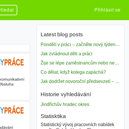
Hledat
Přihlásit se
Latest blog posts
Pondělí v práci – začněte nový týden s motivací
Jak zvládnout děti a práci
Žije se lépe zaměstnancům nebo nezavislým pracovníkům
Co dělat, když kolega zapáchá?
komunikativní
Jak dodržet novoroční předsevzetí – naše tipy pro dobrý začátek roku 2018
 Obsluha
Historie vyhledávání
Jindřichův hradec okres
Statisktika
Statistický vývoj pracovních nabídek
adávání