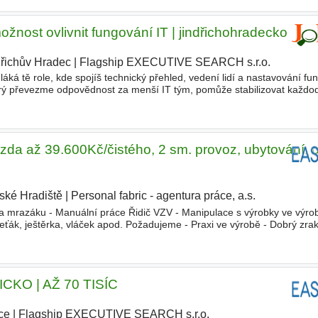
ožnost ovlivnit fungování IT | jindřichohradecko
dřichův Hradec
|
Flagship EXECUTIVE SEARCH s.r.o.
láká tě role, kde spojíš technický přehled, vedení lidí a nastavování fu
rý převezme odpovědnost za menší IT tým, pomůže stabilizovat každ
vání IT napříč společností. Pozice je vhodná pro
mzda až 39.600Kč/čistého, 2 sm. provoz, ubytování, 
ské Hradiště
|
Personal fabric - agentura práce, a.s.
|
 a mrazáku - Manuální práce Řidič VZV - Manipulace s výrobky ve výr
eťák, ještěrka, vláček apod. Požadujeme - Praxi ve výrobě - Dobrý zra
ZV podmínkou - ještěrka, paleťák, vláček výhodou
ICKO | AŽ 70 TISÍC
ce
|
Flagship EXECUTIVE SEARCH s.r.o.
|