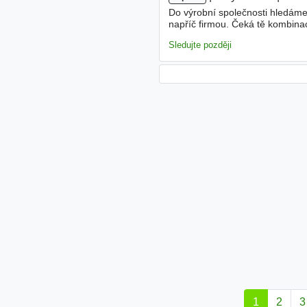
Do výrobní společnosti hledáme 
napříč firmou. Čeká tě kombina
projektech. Hledáme někoho, kd
Sledujte později
1
2
3