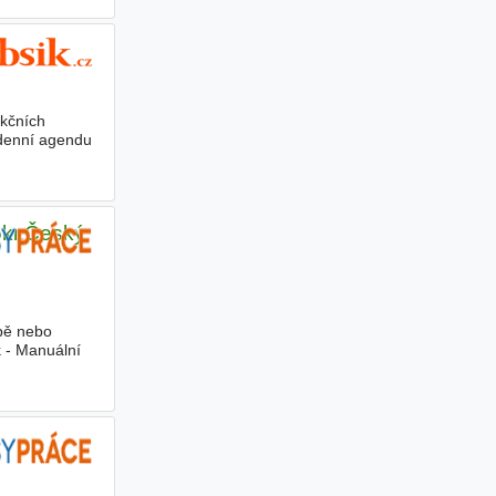
nkčních
odenní agendu
okr.Český
obě nebo
k - Manuální