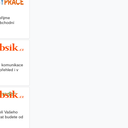
přijme
obchodní
a, komunikace
řehled i v
 Hradec
olí Vašeho
vat budete od