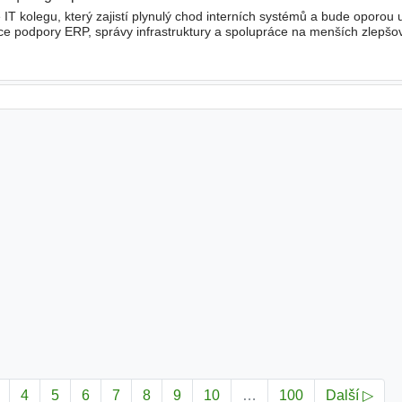
IT kolegu, který zajistí plynulý chod interních systémů a bude oporou 
ce podpory ERP, správy infrastruktury a spolupráce na menších zlepšo
o má rád pořádek v systémech i v práci. Vaší náplní p
4
5
6
7
8
9
10
…
100
Další ▷