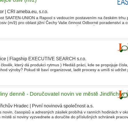
or
|
CRI ameba.eu, s.r.o.
čnost SAATEN-UNION a Rapool s vedoucím postavením na českém trhu 
siv (m/ž) pro oblast jižní Čechy Vaše činnost Odborné poradenství a 
růd obilnin, řepek a kukuřic Požadujeme • VŠ nebo SŠ vzděl
ice
|
Flagship EXECUTIVE SEARCH s.r.o.
 člověk, který dá produkci rytmus ) Hledáš práci, kde se propojuje čísl
od výroby? Pokud tě baví organizovat, ladit procesy a umíš si udržet p
o přesně pro tebe. Tým se rozrůstá a pot
iny denně - Doručovatel novin ve městě Jindřichův
dřichův Hradec
|
První novinová společnost a.s.
 novin, časopisů a adresných zásilek probíhá v ranních hodinách v ok
m místě si noviny vyzvednete a doručíte do příslušných schránek praco
ž 3 hodiny denně, nejpozději do 730 hodin a bu