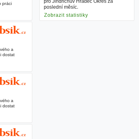
pro Jindřichův Hradec Okres za
 práci
poslední měsíc.
Zobrazit statistiky
pro Jindřichův Hrad
ivého a
i dostat
ivého a
i dostat