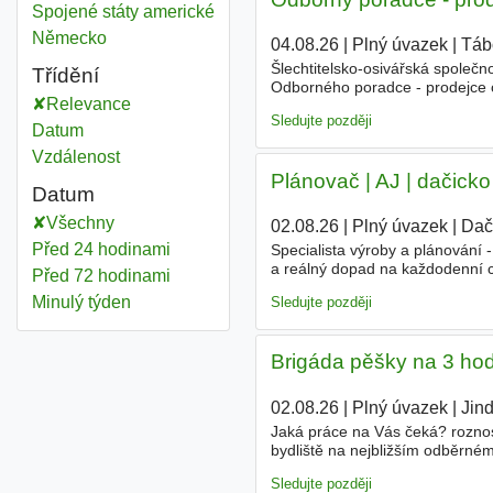
Spojené státy americké
Německo
04.08.26
|
Plný úvazek
|
Táb
Šlechtitelsko-osivářská spole
Třídění
Odborného poradce - prodejce o
Relevance
činnost pro pěstitele našich od
Sledujte později
Datum
Vzdálenost
Plánovač | AJ | dačicko
Datum
Všechny
02.08.26
|
Plný úvazek
|
Dač
Před 24 hodinami
Specialista výroby a plánování -
a reálný dopad na každodenní ch
Před 72 hodinami
rychlejším tempu, máme tu míst
Minulý týden
Sledujte později
Brigáda pěšky na 3 hod
02.08.26
|
Plný úvazek
|
Jin
Jaká práce na Vás čeká? roznos
bydliště na nejbližším odběrné
pondělí do soboty přibližně 1 a
Sledujte později