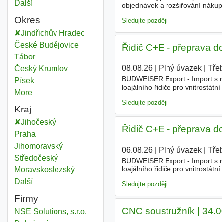
Další
města
objednávek a rozšiřování nákup
obdržíte od nás Požadujeme Spo
Okres
Sledujte později
Jindřichův Hradec
Okres
České Budějovice
Okres
Řidič C+E - přeprava d
Tábor
Okres
08.08.26
|
Plný úvazek
|
Tře
Český Krumlov
Okres
BUDWEISER Export - Import s.r.
Písek
Okres
loajálního řidiče pro vnitrostá
More
districts
peníze, o kterých se jiným řidi
Sledujte později
Kraj
Jihočeský
Kraj
Řidič C+E - přeprava d
Praha
Kraj
Jihomoravský
Kraj
06.08.26
|
Plný úvazek
|
Tře
Středočeský
Kraj
BUDWEISER Export - Import s.r.
loajálního řidiče pro vnitrostá
Moravskoslezský
Kraj
peníze, o kterých se jiným řidi
Další
kraj
Sledujte později
Firmy
CNC soustružník | 34.0
NSE Solutions, s.r.o.