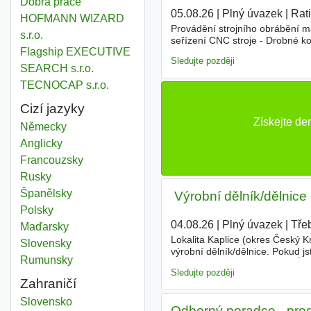
Dobrá práce
05.08.26
|
Plný úvazek
|
Rati
HOFMANN WIZARD
Provádění strojního obrábění ma
s.r.o.
seřízení CNC stroje - Drobné k
Flagship EXECUTIVE
Čtení a práce podle technické 
Sledujte později
SEARCH s.r.o.
TECNOCAP s.r.o.
Cizí jazyky
Získejte de
Německy
Anglicky
Francouzsky
Rusky
Španělsky
️ Výrobní dělník/dělni
Polsky
04.08.26
|
Plný úvazek
|
Tře
Maďarsky
Lokalita Kaplice (okres Český K
Slovensky
výrobní dělník/dělnice. Pokud js
Rumunsky
Pomocné práce ve výrobě - Úklid
Sledujte později
Zahraničí
Slovensko
Odborný poradce - prod