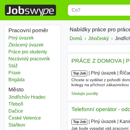
Title
Type 1 or more characters for r
Nabídky práce pro prác
Pracovní poměr
Plný úvazek
Domů
Jihočeský
Kraj
Jindři
Zkrácený úvazek
Práce pro studenty
Nezávislý pracovník
PRÁCE Z DOMOVA | P
Stáž
Praxe
|
|
Plný úvazek
|
Říča
Top Job
Brigáda
Chcete si vydělat z pohodlí do
kolegy na příchozí zákaznickou
Město
příchozích hovorů • Aktivní na
Sledujte později
Jindřichův Hradec
Třeboň
Telefonní operátor - od
Dačice
České Velenice
|
|
Plný úvazek
|
Karv
Top Job
Staňkov
Jak bude vypadat váš pracovní 