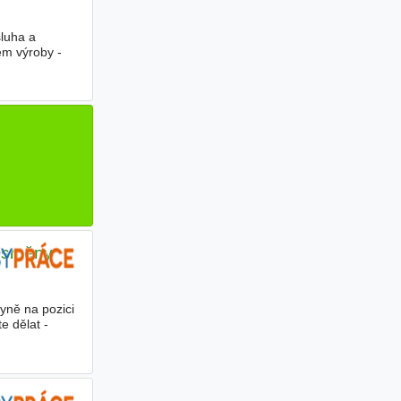
sluha a
em výroby -
ě směny
yně na pozici
e dělat -