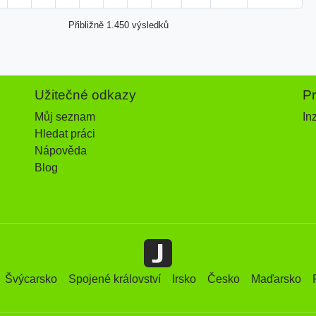
Přibližně 1.450 výsledků
Užitečné odkazy
P
Můj seznam
In
Hledat práci
Nápověda
Blog
Švýcarsko
Spojené království
Irsko
Česko
Maďarsko