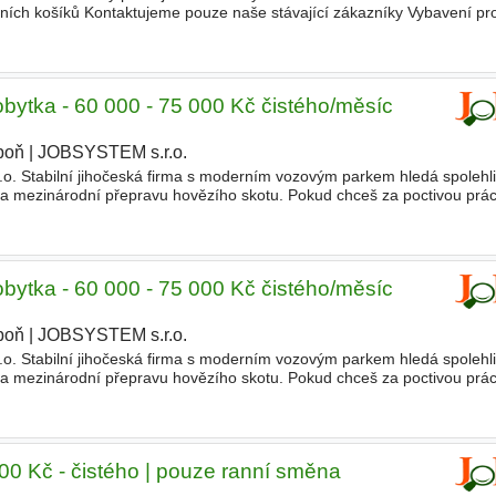
ních košíků Kontaktujeme pouze naše stávající zákazníky Vybavení pro
lupráci na základě živnostenského listu ✅ Zkušenosti
obytka - 60 000 - 75 000 Kč čistého/měsíc
boň
|
JOBSYSTEM s.r.o.
o. Stabilní jihočeská firma s moderním vozovým parkem hledá spolehl
tní a mezinárodní přepravu hovězího skotu. Pokud chceš za poctivou prác
čům ani nezdá, a jednat na rovinu přímo s majitelem
obytka - 60 000 - 75 000 Kč čistého/měsíc
boň
|
JOBSYSTEM s.r.o.
o. Stabilní jihočeská firma s moderním vozovým parkem hledá spolehl
tní a mezinárodní přepravu hovězího skotu. Pokud chceš za poctivou prác
čům ani nezdá, a jednat na rovinu přímo s majitelem
00 Kč - čistého | pouze ranní směna