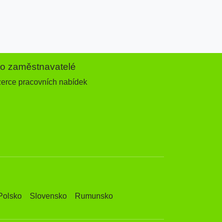
ro zaměstnavatelé
zerce pracovních nabídek
Polsko
Slovensko
Rumunsko