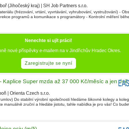
boř (Jihočeský kraj)
|
SH Job Partners s.r.o.
teriálu (frézování, vrtání, vyvrtávání, vyhrubování, vystružování) - Ob
orekce programů a komunikace s programátory - Kontrolní měření běh
dokumentace - Mzdu 210 Kč/hod. čistého (HPP) - Pou
Nenechte si ujít práci!
nně nové příspěvky e-mailem na v Jindřichův Hradec Okres.
Zaregistrujte se nyní
ce - Kaplice Super mzda až 37 000 Kč/měsíc a jen dv
boň
|
Orienta Czech s.r.o.
|
rumlov) Do stabilní výrobní společnosti hledáme šikovné kolegy a koleg
te manuálně zruční a hledáte jistotu, tahle nabídka je pro vás! Co budet
 pracoviště - Ruční transport materi
ejce osiv (m/ž)