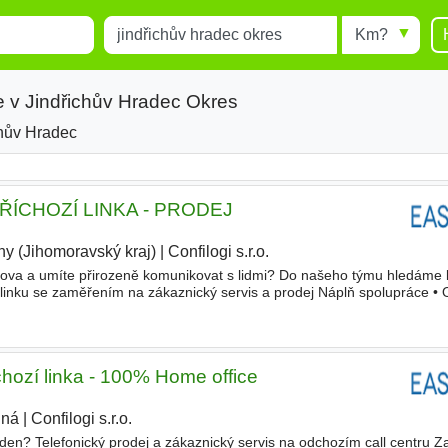
Místo
Radius
esults.
Type 1 or more characters for
results.
e v Jindřichův Hradec Okres
chův Hradec
Okres
ŘÍCHOZÍ LINKA - PRODEJ
ny (Jihomoravský kraj)
|
Confilogi s.r.o.
mova a umíte přirozeně komunikovat s lidmi? Do našeho týmu hledáme 
 linku se zaměřením na zákaznický servis a prodej Náplň spolupráce •
bídka produktů a služeb zákazníkům • Zadávání ob
chozí linka - 100% Home office
iná
|
Confilogi s.r.o.
|
den? Telefonický prodej a zákaznický servis na odchozím call centru Z