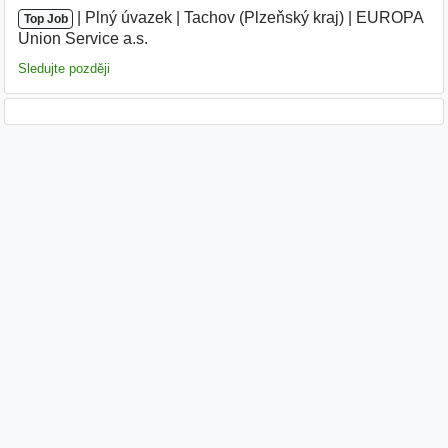
|
|
Plný úvazek
|
Tachov (Plzeňský kraj)
|
EUROPA
Top Job
Union Service a.s.
|
Sledujte později