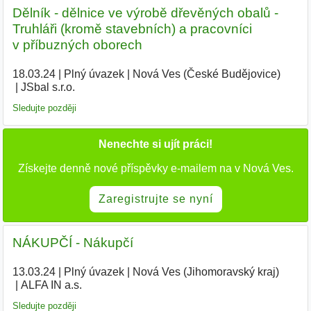
Dělník - dělnice ve výrobě dřevěných obalů -
Truhláři (kromě stavebních) a pracovníci
v příbuzných oborech
18.03.24
|
Plný úvazek
|
Nová Ves (České Budějovice)
|
JSbal s.r.o.
|
Sledujte později
Nenechte si ujít práci!
Získejte denně nové příspěvky e-mailem na v Nová Ves.
Zaregistrujte se nyní
NÁKUPČÍ - Nákupčí
13.03.24
|
Plný úvazek
|
Nová Ves (Jihomoravský kraj)
|
ALFA IN a.s.
|
Sledujte později