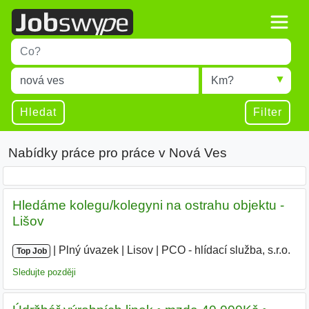
Title
Type 1 or more characters for results.
Místo
Radius
Type 1 or more characters for results.
Hledat
Filter
Nabídky práce pro práce v Nová Ves
Hledáme kolegu/kolegyni na ostrahu objektu -
Lišov
|
|
Plný úvazek
|
Lisov
|
PCO - hlídací služba, s.r.o.
|
Top Job
Sledujte později