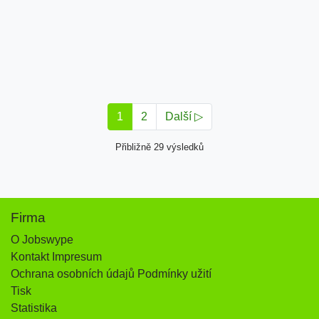
1
2
Další ▷
Přibližně 29 výsledků
Firma
O Jobswype
Kontakt Impresum
Ochrana osobních údajů Podmínky užití
Tisk
Statistika