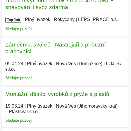
Údržbář výrobních linek • mzda 40 000Kč •
stravování i svoz zdarma
|
|
Plný úvazek
|
Rokycany
|
LEPŠÍ PRÁCE a.s.
|
Top Job
Sledujte později
Zámečník, svářeč - Nástrojaři a příbuzní
pracovníci
05.04.24
|
Plný úvazek
|
Nová Ves (Domažlice)
|
LOJDA
s.r.o.
|
Sledujte později
Montážní dělníci výrobků z pryže a plastů
19.03.24
|
Plný úvazek
|
Nová Ves (Jihomoravský kraj)
|
Plastsvar s.r.o.
|
Sledujte později