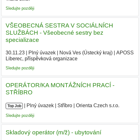
Sledujte později
VŠEOBECNÁ SESTRA V SOCIÁLNÍCH
SLUŽBÁCH - Všeobecné sestry bez
specializace
30.11.23
|
Plný úvazek
|
Nová Ves (Ústecký kraj)
|
APOSS
Liberec, příspěvková organizace
|
Sledujte později
OPERÁTOR/KA MONTÁŽNÍCH PRACÍ -
STŘÍBRO
|
|
Plný úvazek
|
Stříbro
|
Orienta Czech s.r.o.
|
Top Job
Sledujte později
Skladový operátor (m/ž) - ubytování