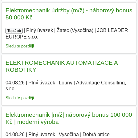
Elektromechanik údržby (m/ž) - náborový bonus
50 000 Kč
|
|
Plný úvazek
|
Žatec (Vysočina)
|
JOB LEADER
Top Job
EUROPE s.r.o.
|
Sledujte později
ELEKTROMECHANIK AUTOMATIZACE A
ROBOTIKY
04.08.26
|
Plný úvazek
|
Louny
|
Advantage Consulting,
s.r.o.
|
Sledujte později
Elektromechanik |m/ž| náborový bonus 100 000
Kč | moderní výroba
04.08.26
|
Plný úvazek
|
Vysočina
|
Dobrá práce