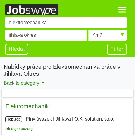
Title
Type 1 or more characters for results.
Místo
Radius
Type 1 or more characters for results.
Hledat
Filter
Nabídky práce pro Elektromechanika práce v
Jihlava Okres
Back to category
Elektromechanik
|
|
Plný úvazek
|
Jihlava
|
O.K. solution, s.r.o.
Top Job
Sledujte později