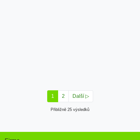
1
2
Další ▷
Přibližně 25 výsledků