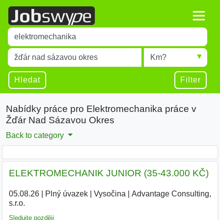
Title
Type 1 or more characters for results.
Místo
Radius
Type 1 or more characters for results.
Hledat
Filter
Nabídky práce pro Elektromechanika práce v
Žďár Nad Sázavou Okres
Back to category
ELEKTROMECHANIK JUNIOR (35-43.000 KČ)
05.08.26
|
Plný úvazek
|
Vysočina
|
Advantage Consulting,
s.r.o.
|
Sledujte později