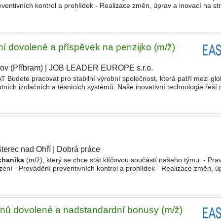
eventivních kontrol a prohlídek - Realizace změn, úprav a inovací na str
 v dílně Požadujeme - SŠ/SOU vzdělání
ní dovolené a příspěvek na penzijko (m/ž)
ov (Příbram)
|
JOB LEADER EUROPE s.r.o.
|
te pracovat pro stabilní výrobní společnost, která patří mezi glo
otních izolačních a těsnicích systémů. Naše inovativní technologie řeší
líčová průmyslová odvětví, jako je automobilový průmysl (A
šterec nad Ohří
|
Dobrá práce
chanika
(m/ž), který se chce stát klíčovou součástí našeho týmu. - Pra
ízení - Provádění preventivních kontrol a prohlídek - Realizace změn, ú
vání pořádku v dílně
dnů dovolené a nadstandardní bonusy (m/ž)