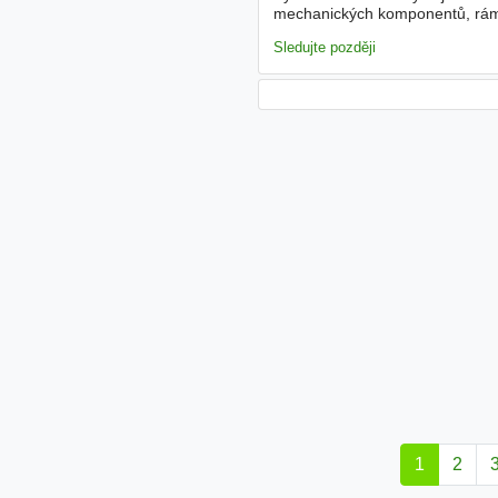
mechanických komponentů, rámů 
rozvaděčů, čidel a oživení řídi
Sledujte později
1
2