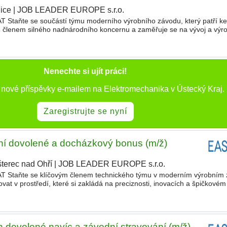
ice
|
JOB LEADER EUROPE s.r.o.
|
ňte se součástí týmu moderního výrobního závodu, který patří ke 
 členem silného nadnárodního koncernu a zaměřuje se na vývoj a výro
ůmysl s důrazem na snižování emisí a zvyšování výkonu. V Ús
Nenechte si ujít práci!
 nové příspěvky e-mailem na Elektromechanika v Ústecký Kraj.
Zaregistrujte se nyní
ní dovolené a docházkový bonus (m/ž)
šterec nad Ohří
|
JOB LEADER EUROPE s.r.o.
|
aňte se klíčovým členem technického týmu v moderním výrobním 
ovat v prostředí, které si zakládá na preciznosti, inovacích a špičkové
 stabilitu a zázemí profesionálům, kteří chtějí vidět vý
n dovolené navíc a závodní stravování (m/ž)