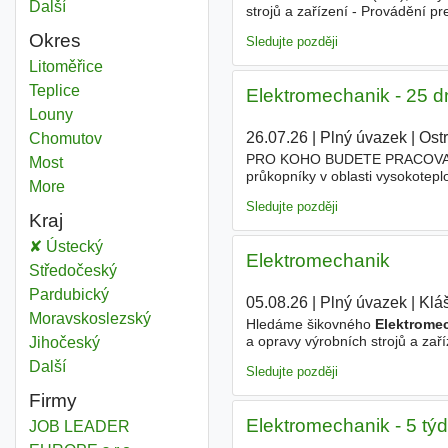
Další
města
strojů a zařízení - Provádění pr
zařízeních - Udržování pořádku
Okres
Sledujte později
Elektromechanika
Litoměřice
Okres
Elektromechanika
Teplice
Okres
Elektromechanik - 25 d
Elektromechanika
Louny
Okres
26.07.26
|
Plný úvazek
|
Ostr
Elektromechanika
Chomutov
Okres
PRO KOHO BUDETE PRACOVAT Bude
Elektromechanika
Most
Okres
průkopníky v oblasti vysokotepl
More
districts
tepelné a akustické výzvy pro k
Sledujte později
Kraj
Elektromechanika
Ústecký
Kraj
Elektromechanik
Elektromechanika
Středočeský
Kraj
Elektromechanika
Pardubický
Kraj
05.08.26
|
Plný úvazek
|
Klá
Elektromechanika
Moravskoslezský
Kraj
Hledáme šikovného
Elektrome
a opravy výrobních strojů a zař
Elektromechanika
Jihočeský
Kraj
na strojích a zařízeních - Udržo
Další
kraj
Sledujte později
Firmy
Elektromechanik - 5 tý
JOB LEADER