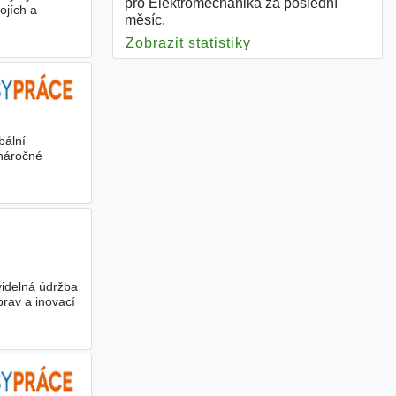
pro Elektromechanika za poslední
ojích a
měsíc.
Zobrazit statistiky
pro Elektromechani
bální
 náročné
videlná údržba
prav a inovací