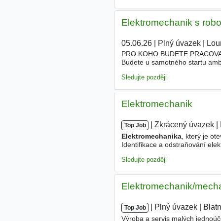
Elektromechanik s roboti
05.06.26
|
Plný úvazek
|
Lou
PRO KOHO BUDETE PRACOVAT St
Budete u samotného startu ambic
Hledáme nadšence do techniky, k
Sledujte později
Elektromechanik
|
|
Zkrácený úvazek
|
Top Job
Elektromechanika
, který je ot
Identifikace a odstraňování elek
zařízení(hydraulické lisy FAG
Sledujte později
Elektromechanik/mech
|
|
Plný úvazek
|
Blat
Top Job
Výroba a servis malých jednoúč