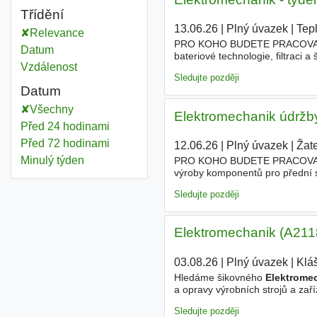
Třídění
13.06.26
|
Plný úvazek
|
Tepl
Relevance
PRO KOHO BUDETE PRACOVAT Staň
Datum
bateriové technologie, filtraci 
Vzdálenost
produkty pro náročné průmyslové
Sledujte později
Datum
Všechny
Elektromechanik údržby
Před 24 hodinami
Před 72 hodinami
12.06.26
|
Plný úvazek
|
Žate
Minulý týden
PRO KOHO BUDETE PRACOVAT Staňt
výroby komponentů pro přední 
stabilitě našich zaměstnanců. 
Sledujte později
Elektromechanik (A211
03.08.26
|
Plný úvazek
|
Klá
Hledáme šikovného
Elektrome
a opravy výrobních strojů a zař
na strojích a zařízeních • Udržo
Sledujte později