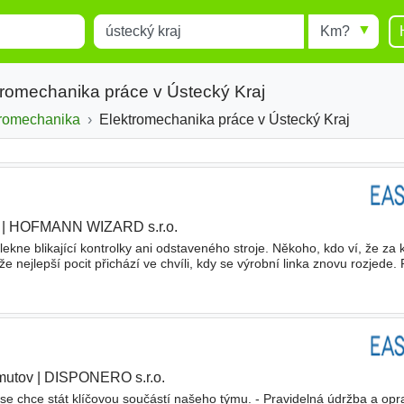
Místo
Radius
esults.
Type 1 or more characters for
results.
tromechanika práce v Ústecký Kraj
tromechanika
Elektromechanika práce v Ústecký Kraj
|
HOFMANN WIZARD s.r.o.
ekne blikající kontrolky ani odstaveného stroje. Někoho, kdo ví, že za
že nejlepší pocit přichází ve chvíli, kdy se výrobní linka znovu rozjede
jete se v elektrotechnice a baví vás hleda
mutov
|
DISPONERO s.r.o.
 se chce stát klíčovou součástí našeho týmu. - Pravidelná údržba a op