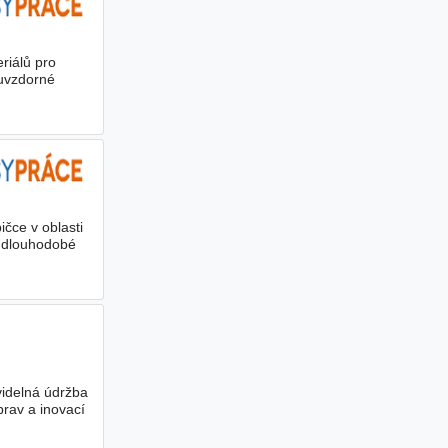
riálů pro
ruvzdorné
čce v oblasti
 dlouhodobé
videlná údržba
prav a inovací