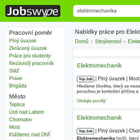
Title
Type 1 or more characters for r
Nabídky práce pro Elek
Pracovní poměr
Plný úvazek
Domů
Strojírenství
Elek
Zkrácený úvazek
Práce pro studenty
Nezávislý pracovník
Elektromechanik
Stáž
Praxe
|
|
Plný úvazek
|
Most
Top Job
Brigáda
Hledáme člověka, který se nezal
poruchou je konkrétní příčina a 
Město
platné osvědčení dle §6, orientu
Sledujte později
Elektromechanika
Teplice
Elektromechanika
Ústí nad Labem
Elektromechanik
Elektromechanika
Chomutov
Elektromechanika
Most
|
|
Plný úvazek
|
Cho
Top Job
Elektromechanika
Klášterec nad Ohří
Elektromechanika
(m/ž), který