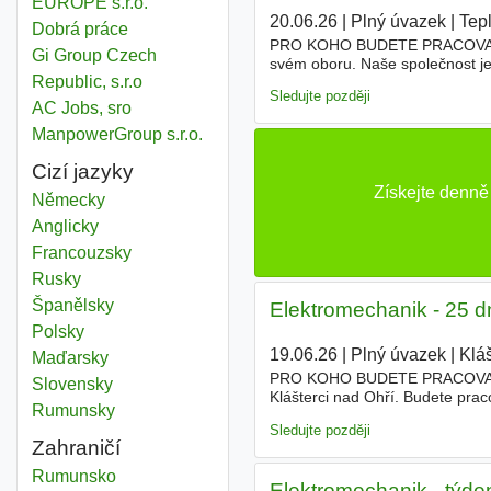
EUROPE s.r.o.
20.06.26
|
Plný úvazek
|
Tepl
Dobrá práce
PRO KOHO BUDETE PRACOVAT Sta
Gi Group Czech
svém oboru. Naše společnost je
Republic, s.r.o
komponent pro automobilový pr
Sledujte později
AC Jobs, sro
ManpowerGroup s.r.o.
Cizí jazyky
Získejte denně
Německy
Anglicky
Francouzsky
Rusky
Španělsky
Elektromechanik - 25 d
Polsky
19.06.26
|
Plný úvazek
|
Klá
Maďarsky
PRO KOHO BUDETE PRACOVAT St
Slovensky
Klášterci nad Ohří. Budete prac
Rumunsky
vybavení. Naše společnost nabízí
Sledujte později
Zahraničí
Elektromechanika
Rumunsko
Elektromechanik - týde