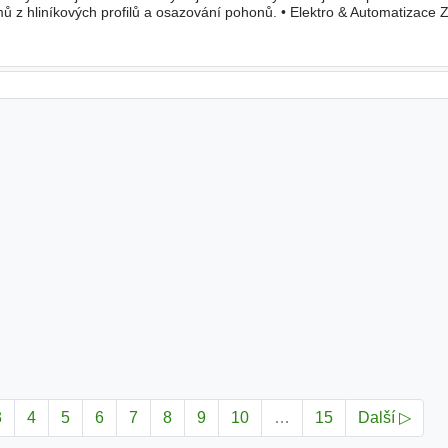
z hliníkových profilů a osazování pohonů. • Elektro & Automatizace 
cích systémů. • Pneumatika a vakuové systémy Instalace ro
3
4
5
6
7
8
9
10
…
15
Další ▷