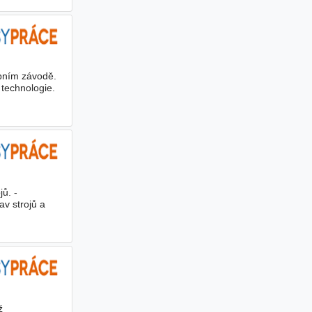
bním závodě.
 technologie.
jů. -
av strojů a
ž