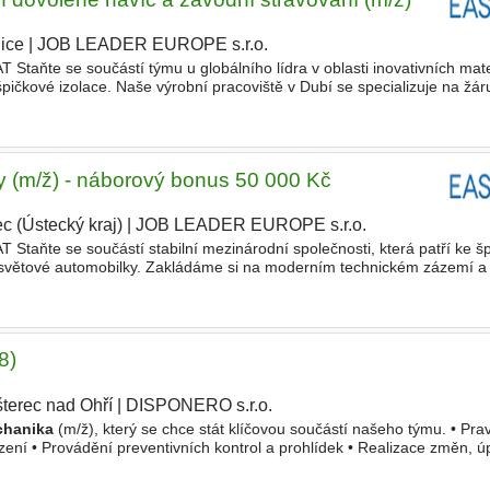
ice
|
JOB LEADER EUROPE s.r.o.
|
te se součástí týmu u globálního lídra v oblasti inovativních mate
a špičkové izolace. Naše výrobní pracoviště v Dubí se specializuje na žá
 obory, jako jsou sklárny, hutě či dentální medicí
 (m/ž) - náborový bonus 50 000 Kč
c (Ústecký kraj)
|
JOB LEADER EUROPE s.r.o.
|
e se součástí stabilní mezinárodní společnosti, která patří ke špi
světové automobilky. Zakládáme si na moderním technickém zázemí a
Aktuálně hledáme posilu do našeho týmu údržby, která n
8)
šterec nad Ohří
|
DISPONERO s.r.o.
chanika
(m/ž), který se chce stát klíčovou součástí našeho týmu. • Pra
ízení • Provádění preventivních kontrol a prohlídek • Realizace změn, ú
vání pořádku v dílně