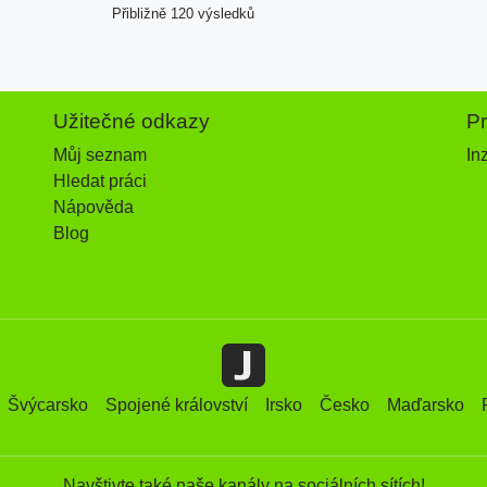
Přibližně 120 výsledků
Užitečné odkazy
P
Můj seznam
In
Hledat práci
Nápověda
Blog
Švýcarsko
Spojené království
Irsko
Česko
Maďarsko
Navštivte také naše kanály na sociálních sítích!