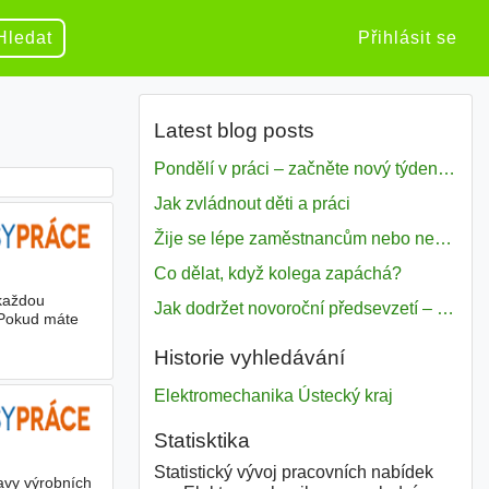
Hledat
Přihlásit se
Latest blog posts
Pondělí v práci – začněte nový týden s motivací
Jak zvládnout děti a práci
Žije se lépe zaměstnancům nebo nezavislým pracovníkům
Co dělat, když kolega zapáchá?
 každou
Jak dodržet novoroční předsevzetí – naše tipy pro dobrý začátek roku 2018
. Pokud máte
Historie vyhledávání
Elektromechanika Ústecký kraj
Statisktika
Statistický vývoj pracovních nabídek
ravy výrobních