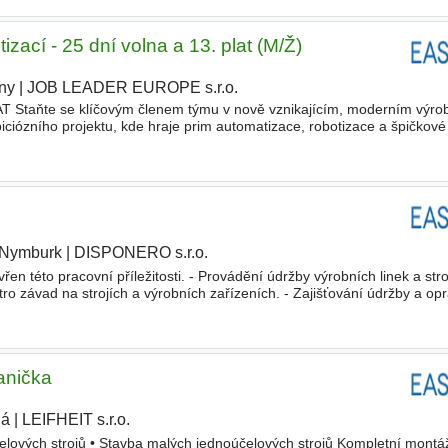
zací - 25 dní volna a 13. plat (M/Ž)
ny
|
JOB LEADER EUROPE s.r.o.
|
aňte se klíčovým členem týmu v nově vznikajícím, moderním výro
iózního projektu, kde hraje prim automatizace, robotizace a špičkové
teří se nebojí výzev a chtějí profesně růst v prostřed
Nymburk
|
DISPONERO s.r.o.
|
evřen této pracovní příležitosti. - Provádění údržby výrobních linek a stro
tro závad na strojích a výrobních zařízeních. - Zajišťování údržby a opr
OR a DIFFENBACHER, automatické robotické
anička
ná
|
LEIFHEIT s.r.o.
elových strojů • Stavba malých jednoúčelových strojů Kompletní montá