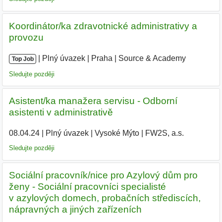
Koordinátor/ka zdravotnické administrativy a
provozu
|
|
Plný úvazek
|
Praha
|
Source & Academy
|
Top Job
Sledujte později
Asistent/ka manažera servisu - Odborní
asistenti v administrativě
08.04.24
|
Plný úvazek
|
Vysoké Mýto
|
FW2S, a.s.
|
Sledujte později
Sociální pracovník/nice pro Azylový dům pro
ženy - Sociální pracovníci specialisté
v azylových domech, probačních střediscích,
nápravných a jiných zařízeních