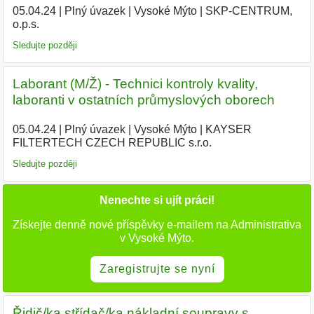
05.04.24
|
Plný úvazek
|
Vysoké Mýto
|
SKP-CENTRUM,
o.p.s.
|
Sledujte později
Laborant (M/Ž) - Technici kontroly kvality,
laboranti v ostatních průmyslových oborech
05.04.24
|
Plný úvazek
|
Vysoké Mýto
|
KAYSER
FILTERTECH CZECH REPUBLIC s.r.o.
|
Sledujte později
Nenechte si ujít práci!
Získejte denně nové příspěvky e-mailem na Administrativa
v Vysoké Mýto.
Zaregistrujte se nyní
Řidič/ka střídač/ka nákladní soupravy s