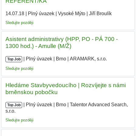
REFERENT/KA
14.07.18
|
Plný úvazek
|
Vysoké Mýto
|
Jiří Broulík
|
Sledujte později
Asistent administrativy (HPP, PO - PÁ 700 -
1300 hod.) - Amulle (M/Ž)
|
|
Plný úvazek
|
Brno
|
ARAMARK, s.r.o.
Top Job
Sledujte později
Hledáme Stavbyvedoucího | Rozvíjejte s námi
brněnskou pobočku
|
|
Plný úvazek
|
Brno
|
Talentor Advanced Search,
Top Job
s.r.o.
|
Sledujte později