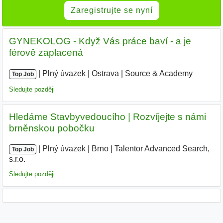
Zaregistrujte se nyní
GYNEKOLOG - Když Vás práce baví - a je
férově zaplacená
|
|
Plný úvazek
|
Ostrava
|
Source & Academy
|
Top Job
Sledujte později
Hledáme Stavbyvedoucího | Rozvíjejte s námi
brněnskou pobočku
|
|
Plný úvazek
|
Brno
|
Talentor Advanced Search,
Top Job
s.r.o.
|
Sledujte později