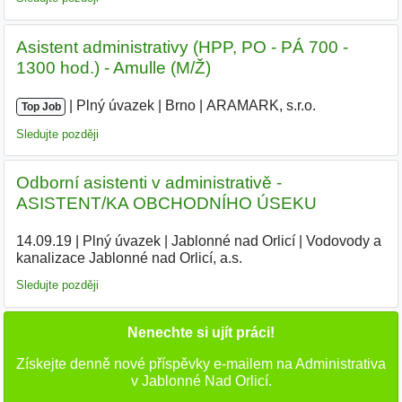
Asistent administrativy (HPP, PO - PÁ 700 -
1300 hod.) - Amulle (M/Ž)
|
|
Plný úvazek
|
Brno
|
ARAMARK, s.r.o.
Top Job
Sledujte později
Odborní asistenti v administrativě -
ASISTENT/KA OBCHODNÍHO ÚSEKU
14.09.19
|
Plný úvazek
|
Jablonné nad Orlicí
|
Vodovody a
kanalizace Jablonné nad Orlicí, a.s.
|
Sledujte později
Nenechte si ujít práci!
Získejte denně nové příspěvky e-mailem na Administrativa
v Jablonné Nad Orlicí.