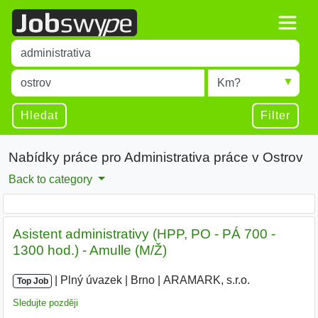
Title
Type 1 or more characters for results.
Místo
Radius
Type 1 or more characters for results.
Hledat
Filter
Nabídky práce pro Administrativa práce v Ostrov
Back to category
Asistent administrativy (HPP, PO - PÁ 700 -
1300 hod.) - Amulle (M/Ž)
|
|
Plný úvazek
|
Brno
|
ARAMARK, s.r.o.
Top Job
Sledujte později