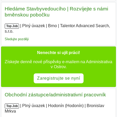
Hledáme Stavbyvedoucího | Rozvíjejte s námi
brněnskou pobočku
|
|
Plný úvazek
|
Brno
|
Talentor Advanced Search,
Top Job
s.r.o.
|
Sledujte později
Nenechte si ujít práci!
Získejte denně nové příspěvky e-mailem na Administrativa
v Ostrov.
Zaregistrujte se nyní
Obchodní zástupce/administrativní pracovník
|
|
Plný úvazek
|
Hodonín (Hodonín)
|
Bronislav
Top Job
Mrkva
|