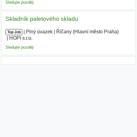
Sledujte později
Skladník paletového skladu
|
|
Plný úvazek
|
Říčany (Hlavní město Praha)
|
Top Job
HOPI s.r.o.
Sledujte později