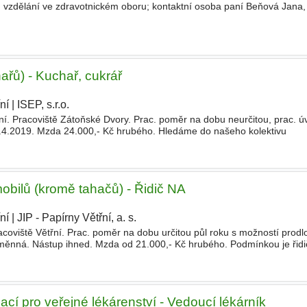
, vzdělání ve zdravotnickém oboru; kontaktní osoba paní Beňová Jana, 
ařů) - Kuchař, cukrář
ní
|
ISEP, s.r.o.
|
ní. Pracoviště Zátoňské Dvory. Prac. poměr na dobu neurčitou, prac. ú
.4.2019. Mzda 24.000,- Kč hrubého. Hledáme do našeho kolektivu
ačínající kuchaře/kuchařky. Profesní rozvoj, pracujeme s moderní
obilů (kromě tahačů) - Řidič NA
ní
|
JIP - Papírny Větřní, a. s.
|
racoviště Větřní. Prac. poměr na dobu určitou půl roku s možností prodl
měnná. Nástup ihned. Mzda od 21.000,- Kč hrubého. Podmínkou je řidi
el. 731 672 778, e-mail nerova@
ací pro veřejné lékárenství - Vedoucí lékárník