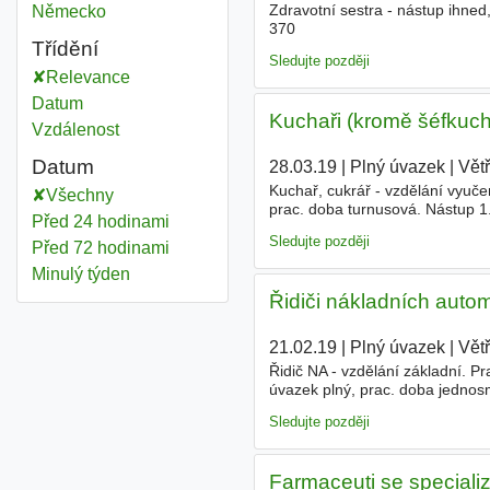
Zdravotní sestra - nástup ihned
Německo
370
Třídění
Sledujte později
Relevance
Datum
Kuchaři (kromě šéfkuch
Vzdálenost
Datum
28.03.19
|
Plný úvazek
|
Větř
Kuchař, cukrář - vzdělání vyuče
Všechny
prac. doba turnusová. Nástup 1
Před 24 hodinami
kuchaře/kuchařku, ideální pro z
Sledujte později
Před 72 hodinami
Minulý týden
Řidiči nákladních autom
21.02.19
|
Plný úvazek
|
Větř
Řidič NA - vzdělání základní. P
úvazek plný, prac. doba jednos
sk. C,E. Kontakt Pauknerová, t
Sledujte později
Farmaceuti se specializ