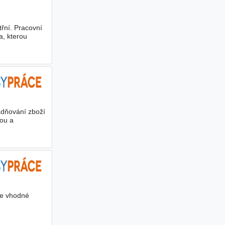
řní. Pracovní
a, kterou
adňování zboží
ou a
me vhodné