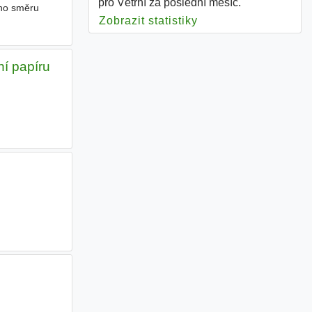
pro Větřní za poslední měsíc.
ho směru
Zobrazit statistiky
pro Větřní
ní papíru