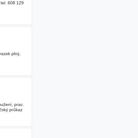
tel. 608 129
vazek plný,
oužení, prac.
čský průkaz