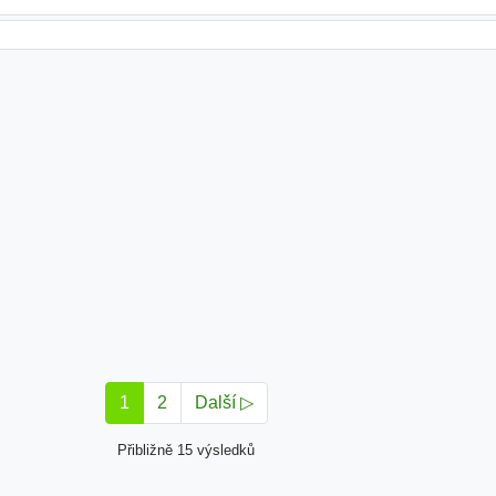
1
2
Další ▷
Přibližně 15 výsledků