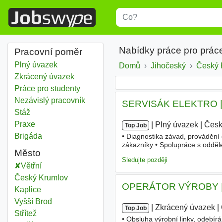
Title
Type 1 or more characters for r
Nabídky práce pro práce
Pracovní poměr
Plný úvazek
Domů
Jihočeský
Kraj
Český 
Zkrácený úvazek
Práce pro studenty
Nezávislý pracovník
SERVISÁK ELEKTRO | p
Stáž
Praxe
|
|
Plný úvazek
|
Česk
Top Job
Brigáda
• Diagnostika závad, provádění
zákazníky • Spolupráce s odděl
Město
• Zaučení v denní směně Požad
Sledujte později
Větřní
Český Krumlov
OPERÁTOR VÝROBY | d
Kaplice
Vyšší Brod
|
|
Zkrácený úvazek
|
Top Job
Střítež
• Obsluha výrobní linky, odebír