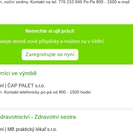
ch, noční směny. Kontakt na tel. 776 210 846 Po-Pa 800 - 1500 e-mail
Nenechte si ujít práci!
skejte denně nové příspěvky e-mailem na v Větřní.
Zaregistrujte se nyní
níci ve výrobě
ní
|
ČAP PALET s.r.o.
|
ch. Kontakt telefonicky po-pá od 800 - 1500 hodin
zdravotnictví - Zdravotní sestra
ní
|
MB praktický lékař s.r.o.
|