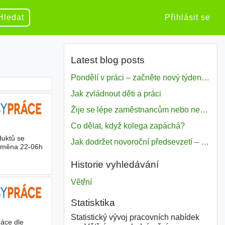
Hledat
Přihlásit se
Latest blog posts
Pondělí v práci – začněte nový týden s motivací
Jak zvládnout děti a práci
Žije se lépe zaměstnancům nebo nezavislým pracovníkům
Co dělat, když kolega zapáchá?
duktů se
Jak dodržet novoroční předsevzetí – naše tipy pro dobrý začátek roku 2018
 směna 22-06h
Historie vyhledávání
Větřní
Statisktika
Statistický vývoj pracovních nabídek
ráce dle