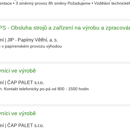
entace • 3 směnný provoz 8h směny Požadujeme • Vzdělání technické
 - obsluha strojů • Manuální zručnost a technické myšlení
PS - Obsluha strojů a zařízení na výrobu a zpracová
ní
|
JIP - Papírny Větřní, a. s.
|
e v papírenském provozu výhodou
níci ve výrobě
ní
|
ČAP PALET s.r.o.
|
ch. Kontakt telefonicky po-pá od 800 - 1500 hodin
níci ve výrobě
ní
|
ČAP PALET s.r.o.
|