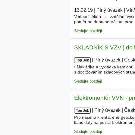
13.02.19
|
Plný úvazek
|
Větř
Vedoucí lékárník - vzdělání vy
poměr na dobu neurčitou, prac.
provozuje ordinace VPL. Příspě
Sledujte později
SKLADNÍK S VZV | do 
|
|
Plný úvazek
|
Česk
Top Job
• Nakládka a vykládka kamionů 
s dodržováním skladových stan
skladovým systémem • Práce v 
Sledujte později
Elektromontér VVN - pr
|
|
Plný úvazek
|
Česk
Top Job
Pro našeho klienta, energetick
kandidáty na pozici Elektromon
elektromontážních prací při výs
Sledujte později