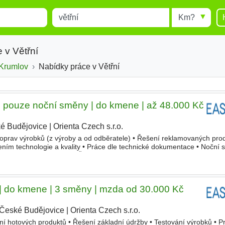
Místo
Radius
esults.
Type 1 or more characters for
results.
 v Větřní
Krumlov
Okres
Nabídky práce v Větřní
ouze noční směny | do kmene | až 48.000 Kč
é Budějovice
|
Orienta Czech s.r.o.
|
 oprav výrobků (z výroby a od odběratele) • Řešení reklamovaných pro
ením technologie a kvality • Práce dle technické dokumentace • Noční
ujeme • Vzdělání SOU/SŠ v oboru elektro NEBO odpoví
o kmene | 3 směny | mzda od 30.000 Kč
České Budějovice
|
Orienta Czech s.r.o.
|
ání hotových produktů • Řešení základní údržby • Testování výrobků • P