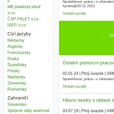
s.
Spolehlivost, práce i o víkende
hynets@20.12.2021
MB praktický lékař
s.r.o.
Sledujte později
ČAP PALET s.r.o.
ISEP, s.r.o.
Cizí jazyky
Zí
Německy
Anglicky
Francouzsky
Rusky
Ostatní pomocní pracov
Španělsky
Polsky
02.01.24
|
Plný úvazek
|
Větř
Maďarsky
Spolehlivost, práce i o víkende
Slovensky
Sledujte později
Rumunsky
Zahraničí
Hlavní sestry v oblasti 
Slovensko
Spojené státy americké
03.07.19
|
Plný úvazek
|
Větř