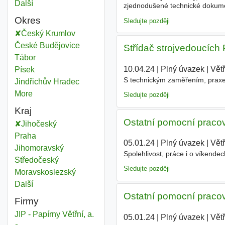
Další
města
zjednodušené technické dokum
NEBO předchozí praxi ve výrobě
Okres
Sledujte později
Český Krumlov
Okres
České Budějovice
Okres
Střídač strojvedoucích 
Tábor
Okres
10.04.24
|
Plný úvazek
|
Větř
Písek
Okres
S technickým zaměřením, prax
Jindřichův Hradec
Okres
More
districts
Sledujte později
Kraj
Ostatní pomocní pracov
Jihočeský
Kraj
Praha
Kraj
05.01.24
|
Plný úvazek
|
Větř
Jihomoravský
Kraj
Spolehlivost, práce i o víkende
Středočeský
Kraj
Sledujte později
Moravskoslezský
Kraj
Další
kraj
Ostatní pomocní pracov
Firmy
JIP - Papírny Větřní, a.
05.01.24
|
Plný úvazek
|
Větř