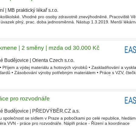
ní
|
MB praktický lékař s.r.o.
|
sokoškolské. Vhodné pro osoby zdravotně znevýhodněné. Pracoviště Vět
 úvazek plný, prac. doba jednosměnná. Nástup 1.3.2019. Menší lékárn
vek na bydlení, možnost plnohodnotného bytu, příspě
kmene | 2 směny | mzda od 30.000 Kč
é Budějovice
|
Orienta Czech s.r.o.
|
• Příjem a výdej materiálu a hotových výrobků • Zaskladňování a vyskl
dardů • Zásobování výroby potřebným materiálem • Práce s VZV, čtečk
ranní a odpolední směně Požadujeme • Vzdělání SOU/SŠ •
áce pro rozvodnáře
é Budějovice
|
PŘEDVÝBĚR.CZ a.s.
ou společnost se sídlem v Praze a pobočkami po celé republice, hledá
téra VVN - práce pro rozvodnáře. Náplň práce - Řízení a koordinace
tavbě a rekonstrukci transformoven, trafostanic a rozvoden - Ve