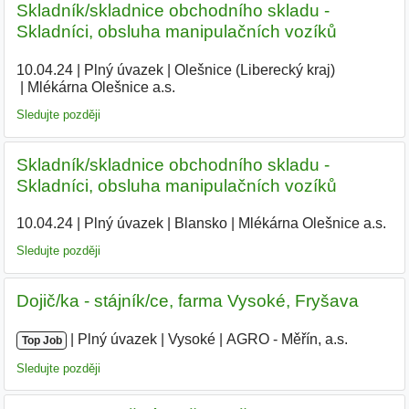
Skladník/skladnice obchodního skladu -
Skladníci, obsluha manipulačních vozíků
10.04.24
|
Plný úvazek
|
Olešnice (Liberecký kraj)
|
Mlékárna Olešnice a.s.
|
Sledujte později
Skladník/skladnice obchodního skladu -
Skladníci, obsluha manipulačních vozíků
10.04.24
|
Plný úvazek
|
Blansko
|
Mlékárna Olešnice a.s.
|
Sledujte později
Dojič/ka - stájník/ce, farma Vysoké, Fryšava
|
|
Plný úvazek
|
Vysoké
|
AGRO - Měřín, a.s.
|
Top Job
Sledujte později