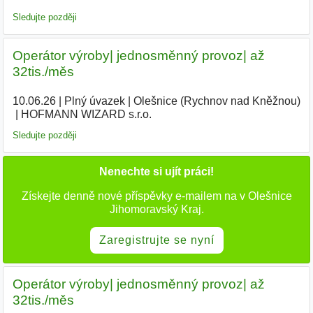
Sledujte později
Operátor výroby| jednosměnný provoz| až
32tis./měs
10.06.26
|
Plný úvazek
|
Olešnice (Rychnov nad Kněžnou)
|
HOFMANN WIZARD s.r.o.
|
Sledujte později
Nenechte si ujít práci!
Získejte denně nové příspěvky e-mailem na v Olešnice
Jihomoravský Kraj.
Zaregistrujte se nyní
Operátor výroby| jednosměnný provoz| až
32tis./měs