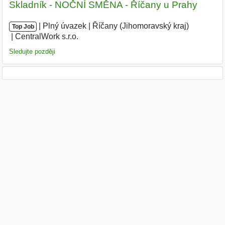
Skladník - NOČNÍ SMĚNA - Říčany u Prahy
|
|
Plný úvazek
|
Říčany (Jihomoravský kraj)
|
Top Job
CentralWork s.r.o.
|
Sledujte později