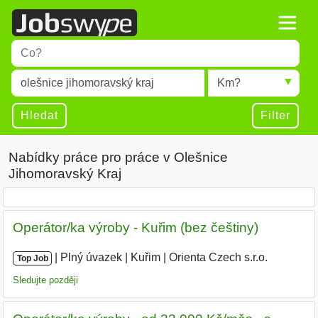
Title
Type 1 or more characters for results.
Místo
Radius
Type 1 or more characters for results.
Hledat
Filter
Nabídky práce pro práce v Olešnice
Jihomoravský Kraj
Operátor/ka výroby - Kuřim (bez češtiny)
|
|
Plný úvazek
|
Kuřim
|
Orienta Czech s.r.o.
|
Top Job
Sledujte později