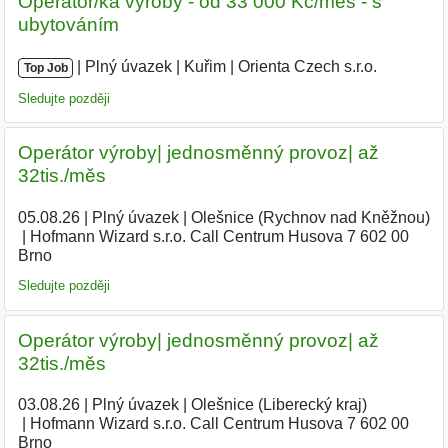
Operátor/ka výroby - od 33 000 Kč/měs - s
ubytováním
|
|
Plný úvazek
|
Kuřim
|
Orienta Czech s.r.o.
|
Top Job
Sledujte později
Operátor výroby| jednosměnný provoz| až
32tis./měs
05.08.26
|
Plný úvazek
|
Olešnice (Rychnov nad Kněžnou)
|
Hofmann Wizard s.r.o. Call Centrum Husova 7 602 00
Brno
Sledujte později
Operátor výroby| jednosměnný provoz| až
32tis./měs
03.08.26
|
Plný úvazek
|
Olešnice (Liberecký kraj)
|
Hofmann Wizard s.r.o. Call Centrum Husova 7 602 00
Brno
|