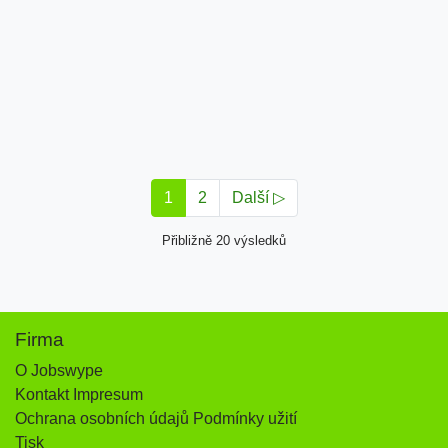
1
2
Další ▷
Přibližně 20 výsledků
Firma
O Jobswype
Kontakt Impresum
Ochrana osobních údajů Podmínky užití
Tisk