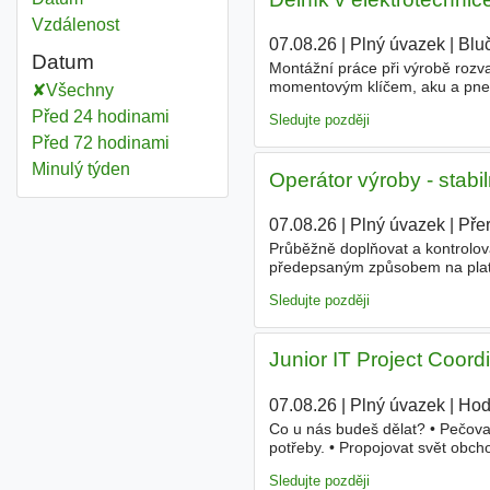
Vzdálenost
07.08.26
|
Plný úvazek
|
Blu
Datum
Montážní práce při výrobě rozv
momentovým klíčem, aku a pneu 
Všechny
dvousměnném provozu - pracovi
Před 24 hodinami
Sledujte později
Před 72 hodinami
Minulý týden
Operátor výroby - stab
07.08.26
|
Plný úvazek
|
Pře
Průběžně doplňovat a kontrolova
předepsaným způsobem na plata, 
údaji o výrobku v určeném prosto
Sledujte později
Junior IT Project Coord
07.08.26
|
Plný úvazek
|
Hod
Co u nás budeš dělat? • Pečovat
potřeby. • Propojovat svět obch
vývojáři. • Dohlížet na realiza
Sledujte později