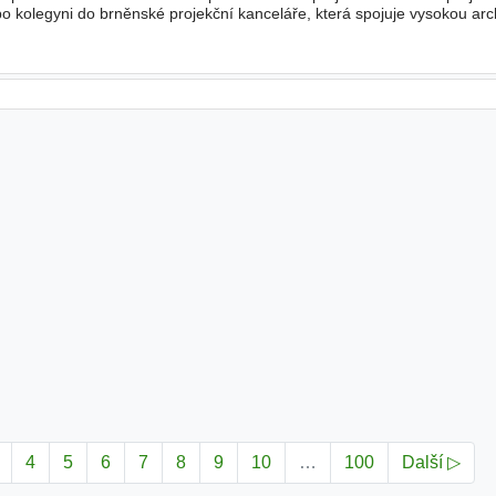
kolegyni do brněnské projekční kanceláře, která spojuje vysokou arc
 na detail. Nabízíme samostatnou a odpovědnou ro
4
5
6
7
8
9
10
…
100
Další ▷