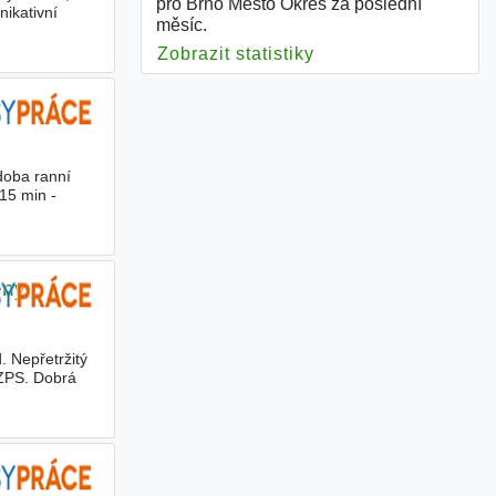
pro Brno Město Okres za poslední
ikativní
měsíc.
Zobrazit statistiky
pro Brno Město Okr
doba ranní
15 min -
ěny
. Nepřetržitý
 ZPS. Dobrá