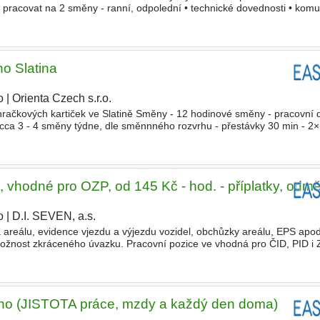
pracovat na 2 směny - ranní, odpolední • technické dovednosti • komun
smlouva na HPP • mzda 190Kč/hod. • příplatky za p
no Slatina
o
|
Orienta Czech s.r.o.
|
račkových kartiček ve Slatině Směny - 12 hodinové směny - pracovní 
cca 3 - 4 směny týdne, dle směnnného rozvrhu - přestávky 30 min - 2×
ení hračkových kartiček ️- jednoduchá manuální
, vhodné pro OZP, od 145 Kč - hod. - příplatky, odm
o
|
D.I. SEVEN, a.s.
|
 areálu, evidence vjezdu a výjezdu vozidel, obchůzky areálu, EPS apod
ožnost zkráceného úvazku. Pracovní pozice ve vhodná pro ČID, PID i
olehlivost Trestní bezúhonnost Pracovitost Základ
Brno (JISTOTA práce, mzdy a každý den doma)