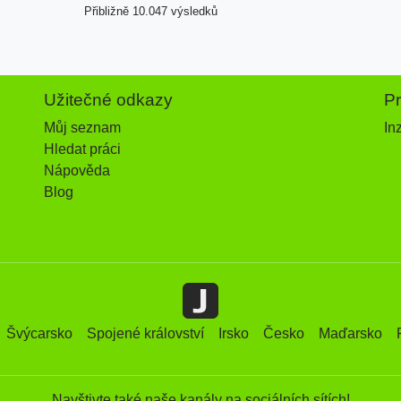
Přibližně 10.047 výsledků
Užitečné odkazy
P
Můj seznam
In
Hledat práci
Nápověda
Blog
Švýcarsko
Spojené království
Irsko
Česko
Maďarsko
Navštivte také naše kanály na sociálních sítích!