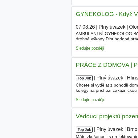
GYNEKOLOG - Když Vás 
07.08.26
|
Plný úvazek
|
Olo
AMBULANTNÍ GYNEKOLOG Běžná a
drobné výkony Dlouhodobá pr
páry v rámci asistované reprod
Sledujte později
PRÁCE Z DOMOVA | P
|
|
Plný úvazek
|
Hlin
Top Job
Chcete si vydělat z pohodlí do
kolegy na příchozí zákaznickou
příchozích hovorů • Aktivní na
Sledujte později
️Vedoucí projektů pozem
|
|
Plný úvazek
|
Brno
Top Job
Máte zkušenosti s projektování