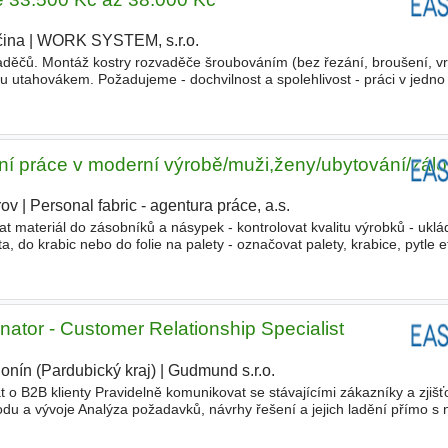
čina
|
WORK SYSTEM, s.r.o.
|
aděčů. Montáž kostry rozvaděče šroubováním (bez řezání, broušení, vrt
utahovákem. Požadujeme - dochvilnost a spolehlivost - práci v jedno
tost - manuální zručnost Nabízíme HPP pracovní doba 7,5
ilní práce v moderní výrobě/muži,ženy/ubytování/zál
rov
|
Personal fabric - agentura práce, a.s.
|
t materiál do zásobníků a násypek - kontrolovat kvalitu výrobků - ukl
do krabic nebo do folie na palety - označovat palety, krabice, pytle e
ru - balit stohovací páskou nebo folií h
inator - Customer Relationship Specialist
onín (Pardubický kraj)
|
Gudmund s.r.o.
|
 o B2B klienty Pravidelně komunikovat se stávajícími zákazníky a zjišťo
odu a vývoje Analýza požadavků, návrhy řešení a jejich ladění přímo s 
ci Mít pod dohledem hladké nasazení řešení u