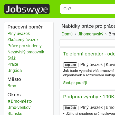
Title
Type 1 or more characters for r
Nabídky práce pro prác
Pracovní poměr
Plný úvazek
Domů
Jihomoravský
Kraj
Brn
Zkrácený úvazek
Práce pro studenty
Nezávislý pracovník
Telefonní operátor - od
Stáž
Praxe
|
|
Plný úvazek
|
Karv
Top Job
Brigáda
Jak bude vypadat váš pracovní 
objednávek a rozšiřování nákup
Město
obdržíte od nás Požadujeme Spo
Sledujte později
Brno
Okres
Podpora výroby • 190K
Brno-město
Okres
Brno-venkov
Okres
|
|
Plný úvazek
|
Brno
Top Job
Blansko
Okres
• Užijte si snadnou průmyslovou