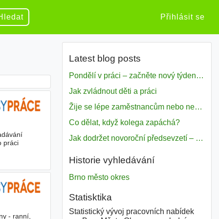
Hledat
Přihlásit se
Latest blog posts
Pondělí v práci – začněte nový týden s motivací
Jak zvládnout děti a práci
Žije se lépe zaměstnancům nebo nezavislým pracovníkům
Co dělat, když kolega zapáchá?
adávání
Jak dodržet novoroční předsevzetí – naše tipy pro dobrý začátek roku 2018
 práci
Historie vyhledávání
Brno město okres
Statisktika
Statistický vývoj pracovních nabídek
y - ranní,