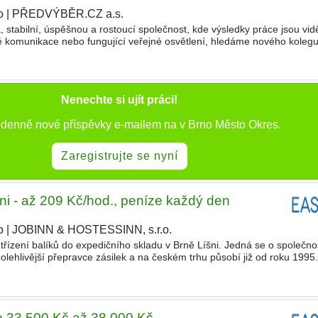
o
|
PŘEDVÝBĚR.CZ a.s.
|
stabilní, úspěšnou a rostoucí společnost, kde výsledky práce jsou vid
ané komunikace nebo fungující veřejné osvětlení, hledáme nového kolegu
o bude náplní Tvojí práce? - Řídit nákl
Nenechte si ujít práci!
e denně nové příspěvky e-mailem na v Brno Město Okres.
Zaregistrujte se nyní
ni - až 209 Kč/hod., peníze každý den
o
|
JOBINN & HOSTESSINN, s.r.o.
|
řízení balíků do expedičního skladu v Brně Líšni. Jedná se o společnos
lehlivější přepravce zásilek a na českém trhu působí již od roku 1995
líky na dopravním pásu a jejich třídění podle sm
ce 33.500 Kč až 38.000 Kč