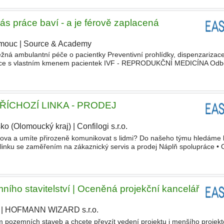
práce baví - a je férově zaplacená
mouc
|
Source & Academy
|
mbulantní péče o pacientky Preventivní prohlídky, dispenzarizace
áce s vlastním kmenem pacientek IVF - REPRODUKČNÍ MEDICÍNA Odb
ukce Konzultace, diagnostika, vedení léčebných postupů Spoluprác
ŘÍCHOZÍ LINKA - PRODEJ
sko (Olomoucký kraj)
|
Confilogi s.r.o.
mova a umíte přirozeně komunikovat s lidmi? Do našeho týmu hledáme 
 linku se zaměřením na zákaznický servis a prodej Náplň spolupráce •
bídka produktů a služeb zákazníkům • Zadávání ob
ního stavitelství | Oceněná projekční kancelář
|
HOFMANN WIZARD s.r.o.
|
m pozemních staveb a chcete převzít vedení projektu i menšího proje