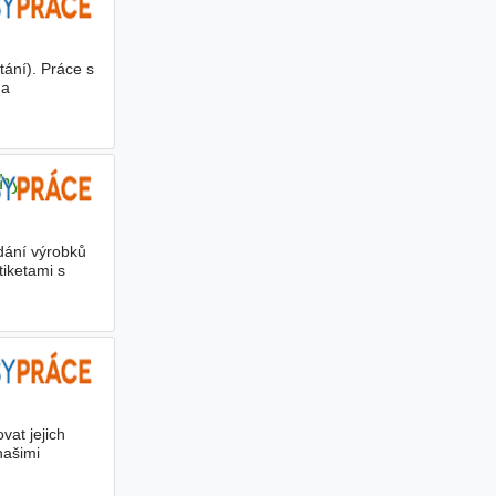
ání). Práce s
 a
ohy
ádání výrobků
tiketami s
vat jejich
našimi