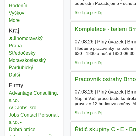
odpolední Požadujeme • ochotu 
Hodonín
Okres
znalost ČJ nebo UA Nabízíme • 
Sledujte později
Vyškov
Okres
More
districts
Kompletace - balení Br
Kraj
Jihomoravský
Kraj
07.08.26
|
Plný úvazek
|
Brn
Praha
Kraj
Hledáme pracovníky na balení h
Středočeský
Kraj
630 - 1830 a noční 1830-06 30 
nástup ihned Náplň práce -️ bal
Moravskoslezský
Kraj
Sledujte později
Pardubický
Kraj
Další
kraj
Pracovník ostrahy Brno
Firmy
07.08.26
|
Plný úvazek
|
Brn
Advantage Consulting,
Náplní Vaší práce bude kontrola
s.r.o.
provoz = 12 hodinové směny. M
AC Jobs, sro
dostupnost MHD. Požadujeme Sp
Sledujte později
Jobs Contact Personal,
s.r.o. -
Řidič skupiny C - E - 
Dobrá práce