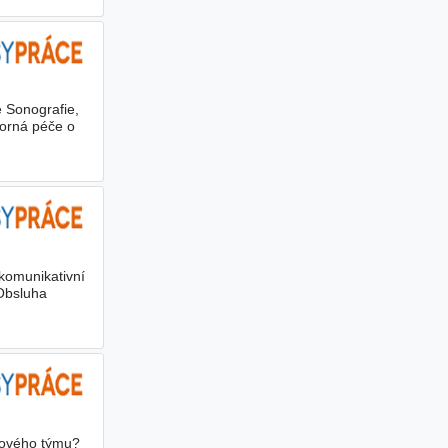
 Sonografie,
orná péče o
komunikativní
 Obsluha
ktového týmu?