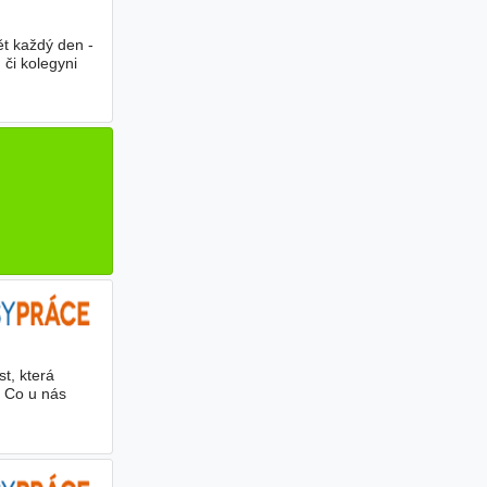
ět každý den -
 či kolegyni
t, která
. Co u nás