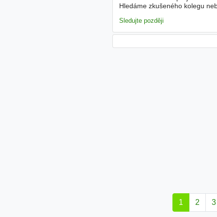
Hledáme zkušeného kolegu nebo 
a technickou kvalitu s důrazem
Sledujte později
1
2
3