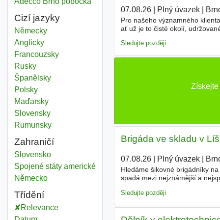
Adecco Brno pobočka
07.08.26
|
Plný úvazek
|
Brn
Cizí jazyky
Pro našeho významného klienta, 
ať už je to čisté okolí, udržov
Německy
na pozici Řidič skupiny C - E. C
Anglicky
Sledujte později
Francouzsky
Rusky
Španělsky
Získejt
Polsky
Maďarsky
Slovensky
Rumunsky
Brigáda ve skladu v Líš
Zahraničí
Slovensko
07.08.26
|
Plný úvazek
|
Brn
Spojené státy americké
Hledáme šikovné brigádníky na t
Německo
spadá mezi nejznámější a nejspo
budete dělat? - Manipulace s ba
Sledujte později
Třídění
Relevance
Dělník v elektrotechni
Datum