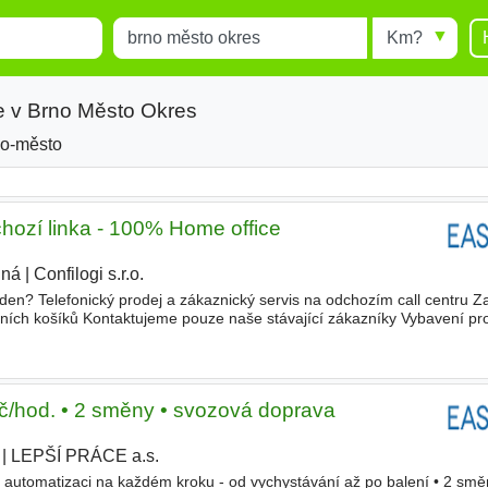
Místo
Radius
esults.
Type 1 or more characters for
results.
e v Brno Město Okres
o-město
Okres
chozí linka - 100% Home office
iná
|
Confilogi s.r.o.
|
den? Telefonický prodej a zákaznický servis na odchozím call centru Z
ních košíků Kontaktujeme pouze naše stávající zákazníky Vybavení pro
lupráci na základě živnostenského listu ✅ Zkušenosti
č/hod. • 2 směny • svozová doprava
|
LEPŠÍ PRÁCE a.s.
|
 automatizaci na každém kroku - od vychystávání až po balení • 2 směn