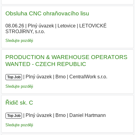
Obsluha CNC ohraňovacího lisu
08.06.26
|
Plný úvazek
|
Letovice
|
LETOVICKÉ
STROJÍRNY, s.r.o.
|
Sledujte později
PRODUCTION & WAREHOUSE OPERATORS
WANTED - CZECH REPUBLIC
|
|
Plný úvazek
|
Brno
|
CentralWork s.r.o.
|
Top Job
Sledujte později
Řidič sk. C
|
|
Plný úvazek
|
Brno
|
Daniel Hartmann
|
Top Job
Sledujte později