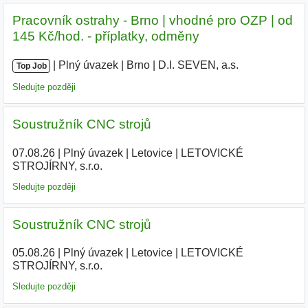
Pracovník ostrahy - Brno | vhodné pro OZP | od
145 Kč/hod. - příplatky, odměny
|
|
Plný úvazek
|
Brno
|
D.I. SEVEN, a.s.
|
Top Job
Sledujte později
Soustružník CNC strojů
07.08.26
|
Plný úvazek
|
Letovice
|
LETOVICKÉ
STROJÍRNY, s.r.o.
Sledujte později
Soustružník CNC strojů
05.08.26
|
Plný úvazek
|
Letovice
|
LETOVICKÉ
STROJÍRNY, s.r.o.
|
Sledujte později