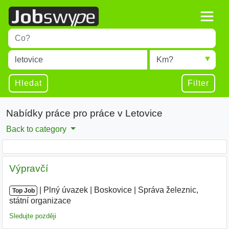
Title
Type 1 or more characters for results.
Místo
Radius
Type 1 or more characters for results.
Hledat
Filter
Nabídky práce pro práce v Letovice
Back to category
Výpravčí
|
|
Plný úvazek
|
Boskovice
|
Správa železnic,
Top Job
státní organizace
Sledujte později