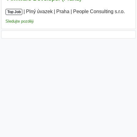
|
|
Plný úvazek
|
Praha
|
People Consulting s.r.o.
Top Job
Sledujte později