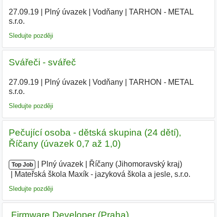
27.09.19
|
Plný úvazek
|
Vodňany
|
TARHON - METAL
s.r.o.
|
Sledujte později
Svářeči - svářeč
27.09.19
|
Plný úvazek
|
Vodňany
|
TARHON - METAL
s.r.o.
|
Sledujte později
Pečující osoba - dětská skupina (24 dětí),
Říčany (úvazek 0,7 až 1,0)
|
|
Plný úvazek
|
Říčany (Jihomoravský kraj)
|
Top Job
Mateřská škola Maxík - jazyková škola a jesle, s.r.o.
|
Sledujte později
‍ Firmware Developer (Praha)