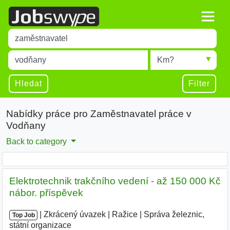
Title
Type 1 or more characters for results.
Místo
Radius
Type 1 or more characters for results.
Hledat
Filter
Nabídky práce pro Zaměstnavatel práce v
Vodňany
Back to category
Elektrotechnik trakčního vedení - až 150 000 Kč
nábor. příspěvek
|
|
Zkrácený úvazek
|
Ražice
|
Správa železnic,
Top Job
státní organizace