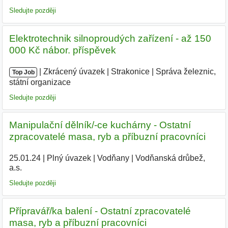
Sledujte později
Elektrotechnik silnoproudých zařízení - až 150
000 Kč nábor. příspěvek
|
|
Zkrácený úvazek
|
Strakonice
|
Správa železnic,
Top Job
státní organizace
Sledujte později
Manipulační dělník/-ce kuchárny - Ostatní
zpracovatelé masa, ryb a příbuzní pracovníci
25.01.24
|
Plný úvazek
|
Vodňany
|
Vodňanská drůbež,
a.s.
|
Sledujte později
Přípravář/ka balení - Ostatní zpracovatelé
masa, ryb a příbuzní pracovníci