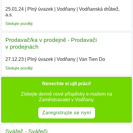
25.01.24
|
Plný úvazek
|
Vodňany
|
Vodňanská drůbež,
a.s.
|
Sledujte později
Prodavač/ka v prodejně - Prodavači
v prodejnách
27.12.23
|
Plný úvazek
|
Vodňany
|
Van Tien Do
|
Sledujte později
Nenechte si ujít práci!
Získejte denně nové příspěvky e-mailem na
Zaměstnavatel v Vodňany.
Zaregistrujte se nyní
Svářeč - Svářeči