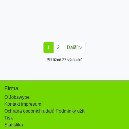
1
2
Další ▷
Přibližně 27 výsledků
Firma
O Jobswype
Kontakt Impresum
Ochrana osobních údajů Podmínky užití
Tisk
Statistika