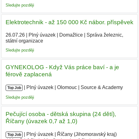
Sledujte později
Elektrotechnik - až 150 000 Kč nábor. příspěvek
26.07.26
|
Plný úvazek
|
Domažlice
|
Správa železnic,
státní organizace
Sledujte později
GYNEKOLOG - Když Vás práce baví - a je
férově zaplacená
|
|
Plný úvazek
|
Olomouc
|
Source & Academy
|
Top Job
Sledujte později
Pečující osoba - dětská skupina (24 dětí),
Říčany (úvazek 0,7 až 1,0)
|
|
Plný úvazek
|
Říčany (Jihomoravský kraj)
|
Top Job