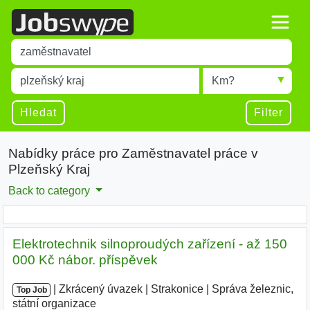
Title
Type 1 or more characters for results.
Místo
Radius
Type 1 or more characters for results.
Hledat
Filter
Nabídky práce pro Zaměstnavatel práce v
Plzeňský Kraj
Back to category
Elektrotechnik silnoproudých zařízení - až 150
000 Kč nábor. příspěvek
|
|
Zkrácený úvazek
|
Strakonice
|
Správa železnic,
Top Job
státní organizace