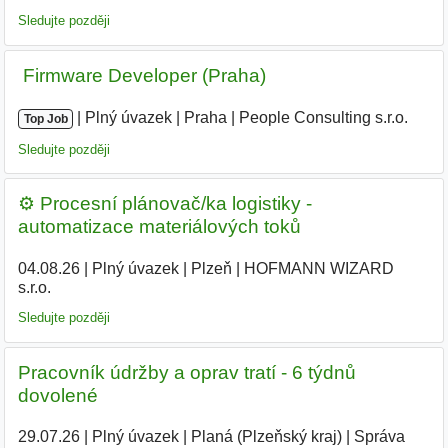
Sledujte později
‍ Firmware Developer (Praha)
|
|
Plný úvazek
|
Praha
|
People Consulting s.r.o.
Top Job
Sledujte později
⚙️ Procesní plánovač/ka logistiky -
automatizace materiálových toků
04.08.26
|
Plný úvazek
|
Plzeň
|
HOFMANN WIZARD
s.r.o.
Sledujte později
Pracovník údržby a oprav tratí - 6 týdnů
dovolené
29.07.26
|
Plný úvazek
|
Planá (Plzeňský kraj)
|
Správa