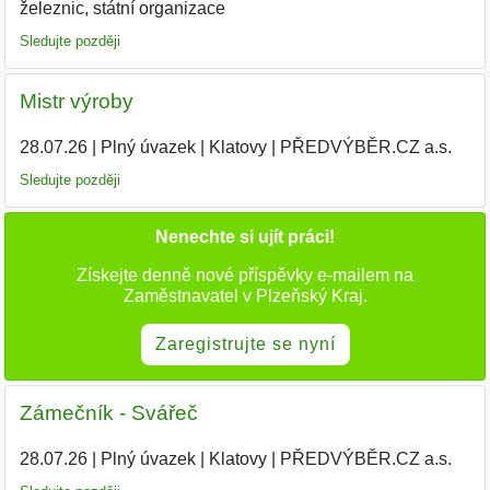
železnic, státní organizace
Sledujte později
Mistr výroby
28.07.26
|
Plný úvazek
|
Klatovy
|
PŘEDVÝBĚR.CZ a.s.
|
Sledujte později
Nenechte si ujít práci!
Získejte denně nové příspěvky e-mailem na
Zaměstnavatel v Plzeňský Kraj.
Zaregistrujte se nyní
Zámečník - Svářeč
28.07.26
|
Plný úvazek
|
Klatovy
|
PŘEDVÝBĚR.CZ a.s.
|