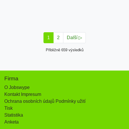
1
2
Další ▷
Přibližně 659 výsledků
Firma
O Jobswype
Kontakt Impresum
Ochrana osobních údajů Podmínky užití
Tisk
Statistika
Anketa