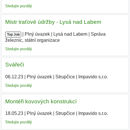
Sledujte později
Mistr traťové údržby - Lysá nad Labem
|
|
Plný úvazek
|
Lysá nad Labem
|
Správa
Top Job
železnic, státní organizace
Sledujte později
Svářeči
06.12.23
|
Plný úvazek
|
Strupčice
|
Impavido s.r.o.
|
Sledujte později
Montéři kovových konstrukcí
18.05.23
|
Plný úvazek
|
Strupčice
|
Impavido s.r.o.
|
Sledujte později