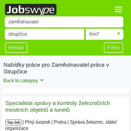
Title
Type 1 or more characters for results.
Místo
Radius
Type 1 or more characters for results.
Hledat
Filter
Nabídky práce pro Zaměstnavatel práce v
Strupčice
Back to category
Specialista správy a kontroly železničních
mostních objektů a tunelů
|
|
Plný úvazek
|
Praha
|
Správa železnic, státní
Top Job
organizace