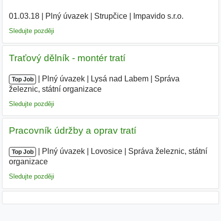
01.03.18
|
Plný úvazek
|
Strupčice
|
Impavido s.r.o.
|
Sledujte později
Traťový dělník - montér tratí
|
|
Plný úvazek
|
Lysá nad Labem
|
Správa
Top Job
železnic, státní organizace
Sledujte později
Pracovník údržby a oprav tratí
|
|
Plný úvazek
|
Lovosice
|
Správa železnic, státní
Top Job
organizace
Sledujte později