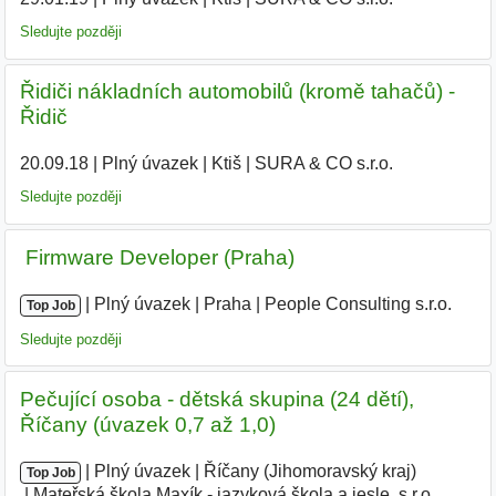
Sledujte později
Řidiči nákladních automobilů (kromě tahačů) -
Řidič
20.09.18
|
Plný úvazek
|
Ktiš
|
SURA & CO s.r.o.
|
Sledujte později
‍ Firmware Developer (Praha)
|
|
Plný úvazek
|
Praha
|
People Consulting s.r.o.
Top Job
Sledujte později
Pečující osoba - dětská skupina (24 dětí),
Říčany (úvazek 0,7 až 1,0)
|
|
Plný úvazek
|
Říčany (Jihomoravský kraj)
|
Top Job
Mateřská škola Maxík - jazyková škola a jesle, s.r.o.
|