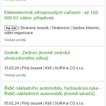
Elektrotechnik silnoproudých zařízení - až 150
000 Kč nábor. příspěvek
|
|
Zkrácený úvazek
|
Strakonice
|
Správa železnic,
Top Job
státní organizace
Sledujte později
Zedník - Zedníci (kromě zedníků
ohnivzdorného zdiva)
15.03.24
|
Plný úvazek
|
Ktiš
|
SURA & CO s.r.o.
|
Sledujte později
Řidič nákladního automobilu, hydraulická ruka -
Řidiči nákladních automobilů (kromě tahačů)
05.01.24
|
Plný úvazek
|
Ktiš
|
SURA & CO s.r.o.
|