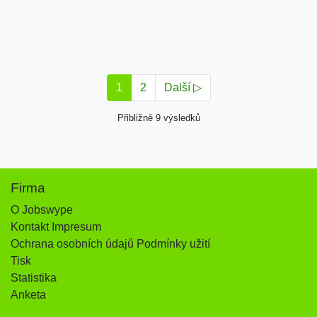
1
2
Další ▷
Přibližně 9 výsledků
Firma
O Jobswype
Kontakt Impresum
Ochrana osobních údajů Podmínky užití
Tisk
Statistika
Anketa