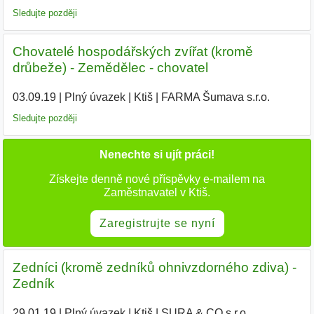
Sledujte později
Chovatelé hospodářských zvířat (kromě
drůbeže) - Zemědělec - chovatel
03.09.19
|
Plný úvazek
|
Ktiš
|
FARMA Šumava s.r.o.
|
Sledujte později
Nenechte si ujít práci!
Získejte denně nové příspěvky e-mailem na
Zaměstnavatel v Ktiš.
Zaregistrujte se nyní
Zedníci (kromě zedníků ohnivzdorného zdiva) -
Zedník
29.01.19
|
Plný úvazek
|
Ktiš
|
SURA & CO s.r.o.
|