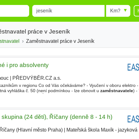
Místo
Radius
esults.
Type 1 or more characters for
results.
stnavatel práce v Jeseník
tnavatel
Zaměstnavatel práce v Jeseník
né i pro absolventy
mouc
|
PŘEDVÝBĚR.CZ a.s.
|
zákazníkům v regionu Co od Vás očekáváme? - Vyučení v oboru elektro -
tná vyhláška č. 50 (není podmínkou - lze obnovit u
zaměstnavatele
) -
čit se novým věcem - Řidičský průkaz sk. B Co Vám nabízíme
 skupina (24 dětí), Říčany (denně 8 - 14 h)
Říčany (Hlavní město Praha)
|
Mateřská škola Maxík - jazyková 