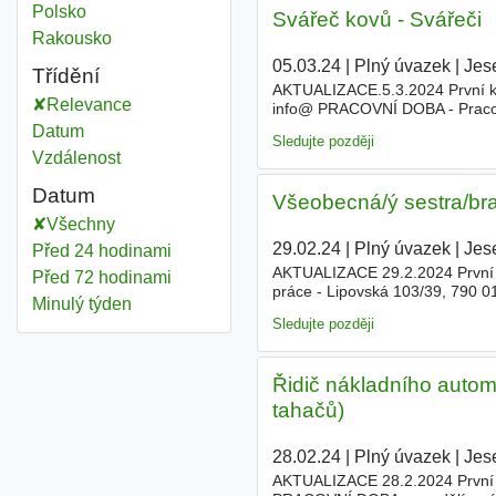
Zaměstnavatel
Polsko
Svářeč kovů - Svářeči
Zaměstnavatel
Rakousko
05.03.24
|
Plný úvazek
|
Jes
Třídění
AKTUALIZACE.5.3.2024 První ko
Relevance
info@ PRACOVNÍ DOBA - Praco
pracoviště Jeseník, U Bělidla č
Datum
Sledujte později
Vzdálenost
Datum
Všeobecná/ý sestra/bra
Všechny
29.02.24
|
Plný úvazek
|
Jes
Před 24 hodinami
AKTUALIZACE 29.2.2024 První 
Před 72 hodinami
práce - Lipovská 103/39, 790 01
Minulý týden
zákona č. 96/2004, §5 bez spec
Sledujte později
Řidič nákladního autom
tahačů)
28.02.24
|
Plný úvazek
|
Jes
AKTUALIZACE 28.2.2024 První ko