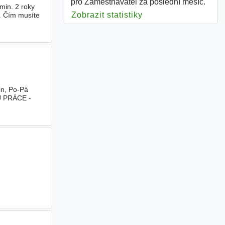
pro Zaměstnavatel za poslední měsíc.
min. 2 roky
Zobrazit statistiky
pro Zaměstnavatel
. Čím musíte
in, Po-Pá
U PRÁCE -