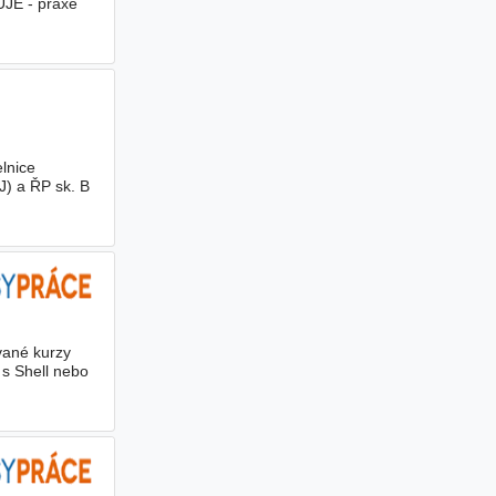
E - praxe
lnice
J) a ŘP sk. B
vané kurzy
 s Shell nebo