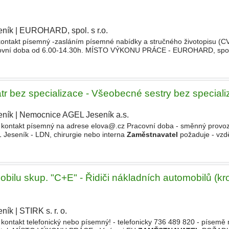
eník
|
EUROHARD, spol. s r.o.
|
ntakt písemný -zasláním písemné nabídky a stručného životopisu (CV
vní doba od 6.00-14.30h. MÍSTO VÝKONU PRÁCE - EUROHARD, spol. 
.p. 1258/1, 790 01 Jeseník 1
ZAMĚSTNAVATEL
tr bez specializace - Všeobecné sestry bez special
eník
|
Nemocnice AGEL Jeseník a.s.
|
kontakt písemný na adrese elova@.cz Pracovní doba - směnný provoz
 Jeseník - LDN, chirurgie nebo interna
Zaměstnavatel
požaduje - vzdě
ializace Organizační schopnosti
obilu skup. "C+E" - Řidiči nákladních automobilů (k
eník
|
STIRK s. r. o.
|
ntakt telefonický nebo písemný! - telefonicky 736 489 820 - písemě