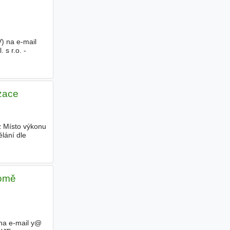
) na e-mail
s r.o. -
izace
 Místo výkonu
lání dle
romě
 na e-mail y@