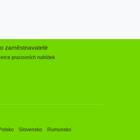
ro zaměstnavatelé
zerce pracovních nabídek
Polsko
Slovensko
Rumunsko