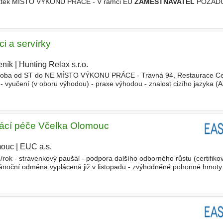
pátek MÍSTO VÝKONU PRÁCE - V rámci EU
ZAMĚSTNAVATEL
POŽADUJ
růkaz
ZAMĚSTNAVATEL
NABÍZÍ
ci a servírky
eník
|
Hunting Relax s.r.o.
|
. doba od ST do NE MÍSTO VÝKONU PRÁCE - Travná 94, Restaurace Ce
yučení (v oboru výhodou) - praxe výhodou - znalost cizího jazyka (A
ÍZÍ - plný pracovní poměr - možnost zkráceného úvazku - doprava
ácí péče Včelka Olomouc
mouc
|
EUC a.s.
/rok - stravenkový paušál - podpora dalšího odborného růstu (certifiko
vánoční odměna vyplácená již v listopadu - zvýhodněné pohonné hmoty
iroká možnost našich partnerských slev (např. Alza