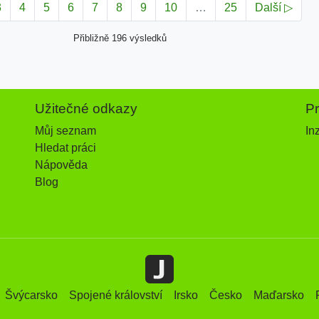
3
4
5
6
7
8
9
10
…
25
Další ▷
Přibližně 196 výsledků
Užitečné odkazy
P
Můj seznam
In
Hledat práci
Nápověda
Blog
Švýcarsko
Spojené království
Irsko
Česko
Maďarsko