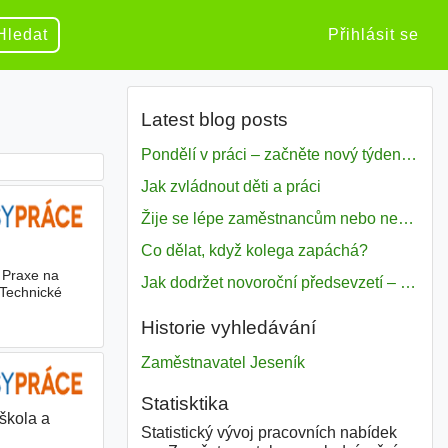
Hledat
Přihlásit se
Latest blog posts
Pondělí v práci – začněte nový týden s motivací
Jak zvládnout děti a práci
Žije se lépe zaměstnancům nebo nezavislým pracovníkům
Co dělat, když kolega zapáchá?
 Praxe na
Jak dodržet novoroční předsevzetí – naše tipy pro dobrý začátek roku 2018
 Technické
Historie vyhledávání
Zaměstnavatel Jeseník
Statisktika
škola a
Statistický vývoj pracovních nabídek