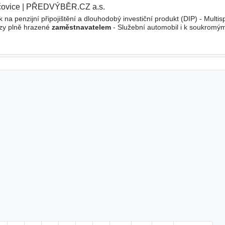
čovice
|
PŘEDVÝBĚR.CZ a.s.
|
a penzijní připojištění a dlouhodobý investiční produkt (DIP) - Multisp
rzy plně hrazené
zaměstnavatelem
- Služební automobil i k soukromý
ástup ihned nebo dle dohody - Místo výkonu práce Jinačovice