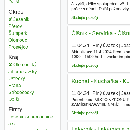
Další
města
Jazyků, délky spolupráce, vč. 
práce s dětmi. Další požadavky 
Okres
disponovat? Práci dělat srdcem,
Sledujte později
Zaměstnavatel
Jeseník
Okres
Zaměstnavatel
Přerov
Okres
Číšník - Servírka - Číšní
Zaměstnavatel
Šumperk
Okres
Zaměstnavatel
Olomouc
Okres
11.04.24
|
Plný úvazek
|
Jes
Zaměstnavatel
Prostějov
Okres
Aktualizace 11.4.2024 První kon
Kraj
1000 - 1500 hod. - zasláním 
Míru č.p. 526, 790 70 Javorník
Zaměstnavatel
Olomoucký
Kraj
Sledujte později
Zaměstnavatel
Jihomoravský
Kraj
Zaměstnavatel
Ústecký
Kraj
Kuchař - Kuchařka - Ku
Zaměstnavatel
Praha
Kraj
Zaměstnavatel
Středočeský
Kraj
11.04.24
|
Plný úvazek
|
Jes
Další
kraj
Podmínkou! MÍSTO VÝKONU PRÁC
ZAMĚSTNAVATEL
NABÍZÍ - mo
Firmy
Sledujte později
Jesenická nemocnice
a.s.
Lakýrník - Lakýrníci a 