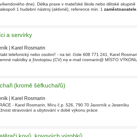
1 víkendového dne). Délka praxe v mateřské škole nebo dětské skupině 
alespoň 1 hudební nástroj (aktivně), reference min. 1
zaměstnavatele
 používat hlavu! Výborný a vřelý vztah k dětem
ci a servírky
eník
|
Karel Rosmarin
|
takt telefonický nebo osobní! - na tel. čísle 608 771 241, Karel Rosmar
písemné nabídky a životopisu (CV) na e-mail rosmarin@ MÍSTO VÝKON
 u Jeseníku
ZAMĚSTNAVATEL
POŽADUJE
chaři (kromě šéfkuchařů)
eník
|
Karel Rosmarin
|
E - Karel Rosmarin, Míru č.p. 526, 790 70 Javorník u Jeseníku
žnost stravování a ubytování v době výkonu práce
natěrači kovů, kovových výrobků