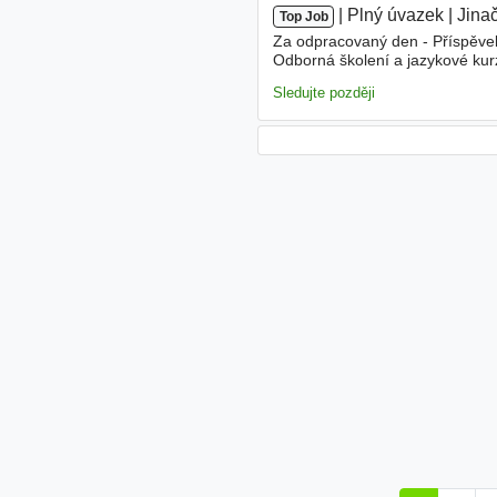
|
|
Plný úvazek
|
Jina
Top Job
Za odpracovaný den - Příspěvek n
Odborná školení a jazykové ku
Notebook a mobilní telefon - N
Sledujte později