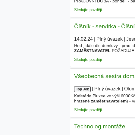
PRACOVNÍ DOBA - pondělí - 
min. 2 roky - platný profesní p
Sledujte později
Číšník - servírka - Číšní
14.02.24
|
Plný úvazek
|
Jes
Hod., dále dle domluvy - prac
ZAMĚSTNAVATEL
POŽADUJE - v
výhodou
ZAMĚSTNAVATEL
NAB
Sledujte později
Všeobecná sestra dom
|
|
Plný úvazek
|
Olo
Top Job
Kafetérie Pluxee ve výši 6000Kč
hrazené
zaměstnavatelem
) - 
Orlen kartou pro vaši rodinu - š
Sledujte později
Technolog montáže