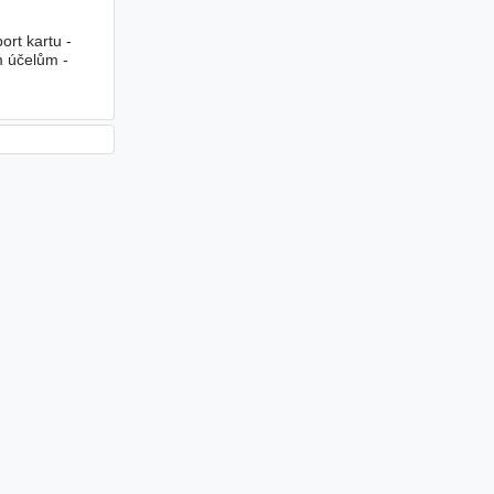
ort kartu -
m účelům -