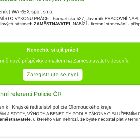
eník
|
WAREX spol. s r.o.
|
 MÍSTO VÝKONU PRÁCE - Bernartická 527, Javorník PRACOVNÍ NÁPLŇ
ilových nástaveb
ZAMĚSTNAVATEL
NABÍZÍ - firemní stravování - pří
Nenechte si ujít práci!
enně nové příspěvky e-mailem na Zaměstnavatel v Jeseník.
Zaregistrujte se nyní
chní referenti Policie ČR
eník
|
Krajské ředitelství policie Olomouckého kraje
|
VÁM JISTOTY, VÝHODY A BENEFITY PODLE ZÁKONA O SLUŽEBNÍM 
aměstnavatele
, u kterého vám nehrozí, že byste nedostal plat v term
 - plat v plné výši v době pracovní neschopnosti a v době ošetřování dí