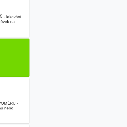
 - lakování
spěvek na
POMĚRU -
ínu nebo
těte