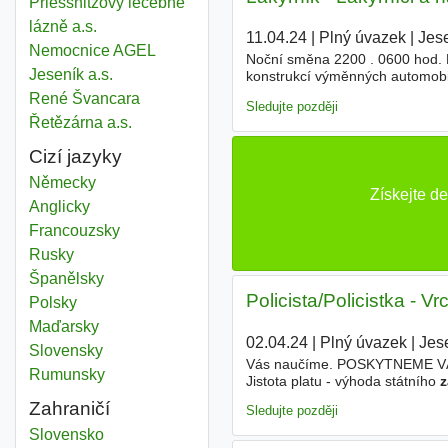
Priessnitzovy léčebné
lázně a.s.
11.04.24
|
Plný úvazek
|
Jes
Nemocnice AGEL
Noční směna 2200 . 0600 hod.
Jeseník a.s.
konstrukcí výměnných automob
dopravu dle vzdálenosti
René Švancara
Sledujte později
Řetězárna a.s.
Cizí jazyky
Německy
Získejte d
Anglicky
Francouzsky
Rusky
Španělsky
Policista/Policistka - Vr
Polsky
Maďarsky
02.04.24
|
Plný úvazek
|
Jes
Slovensky
Vás naučíme. POSKYTNEME 
Rumunsky
Jistota platu - výhoda státního
z
dokonce vůbec - Finanční jistota
Zahraničí
Sledujte později
Zaměstnavatel
Slovensko