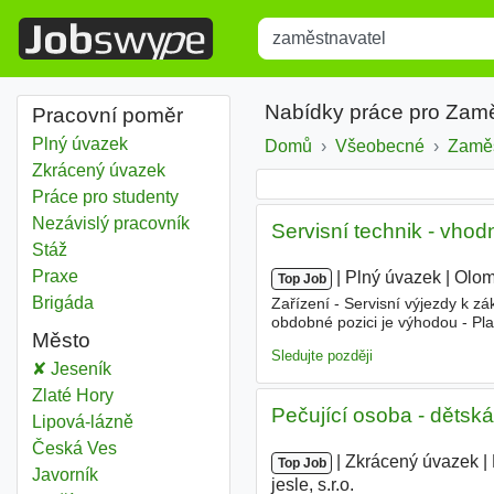
Title
Type 1 or more characters for r
Nabídky práce pro Zamě
Pracovní poměr
Plný úvazek
Domů
Všeobecné
Zaměs
Zkrácený úvazek
Práce pro studenty
Nezávislý pracovník
Servisní technik - vhod
Stáž
Praxe
|
|
Plný úvazek
|
Olo
Top Job
Brigáda
Zařízení - Servisní výjezdy k 
obdobné pozici je výhodou - Pla
Město
myšlení, samostatnost a chuť u
Sledujte později
Zaměstnavatel
Jeseník
Zaměstnavatel
Zlaté Hory
Pečující osoba - dětská
Zaměstnavatel
Lipová-lázně
Zaměstnavatel
Česká Ves
|
|
Zkrácený úvazek
|
Top Job
Zaměstnavatel
Javorník
jesle, s.r.o.
|