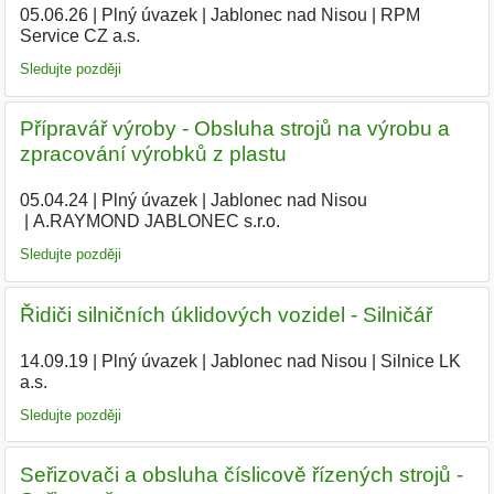
05.06.26
|
Plný úvazek
|
Jablonec nad Nisou
|
RPM
Service CZ a.s.
|
Sledujte později
Přípravář výroby - Obsluha strojů na výrobu a
zpracování výrobků z plastu
05.04.24
|
Plný úvazek
|
Jablonec nad Nisou
|
A.RAYMOND JABLONEC s.r.o.
|
Sledujte později
Řidiči silničních úklidových vozidel - Silničář
14.09.19
|
Plný úvazek
|
Jablonec nad Nisou
|
Silnice LK
a.s.
|
Sledujte později
Seřizovači a obsluha číslicově řízených strojů -