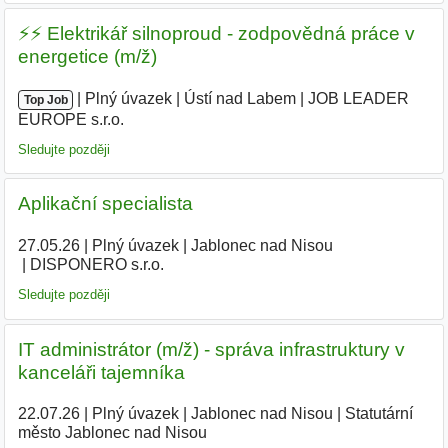
⚡️⚡️ Elektrikář silnoproud - zodpovědná práce v
energetice (m/ž)
|
|
Plný úvazek
|
Ústí nad Labem
|
JOB LEADER
Top Job
EUROPE s.r.o.
|
Sledujte později
Aplikační specialista
27.05.26
|
Plný úvazek
|
Jablonec nad Nisou
|
DISPONERO s.r.o.
Sledujte později
IT administrátor (m/ž) - správa infrastruktury v
kanceláři tajemníka
22.07.26
|
Plný úvazek
|
Jablonec nad Nisou
|
Statutární
město Jablonec nad Nisou