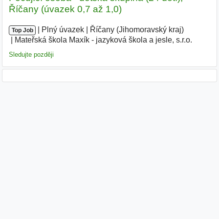
Říčany (úvazek 0,7 až 1,0)
|
|
Plný úvazek
|
Říčany (Jihomoravský kraj)
|
Top Job
Mateřská škola Maxík - jazyková škola a jesle, s.r.o.
|
Sledujte později