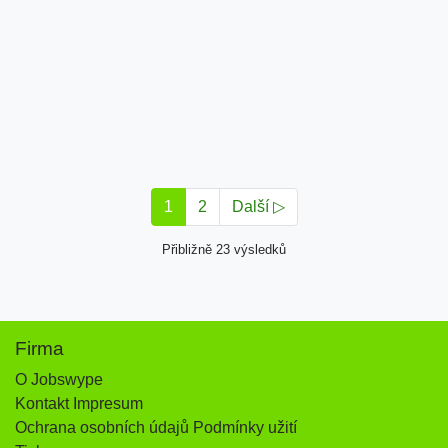
1
2
Další ▷
Přibližně 23 výsledků
Firma
O Jobswype
Kontakt Impresum
Ochrana osobních údajů Podmínky užití