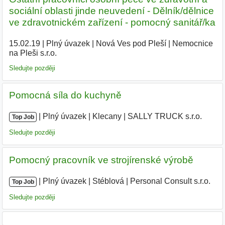
sociální oblasti jinde neuvedení - Dělník/dělnice
ve zdravotnickém zařízení - pomocný sanitář/ka
15.02.19
|
Plný úvazek
|
Nová Ves pod Pleší
|
Nemocnice
na Pleši s.r.o.
|
Sledujte později
Pomocná síla do kuchyně
|
|
Plný úvazek
|
Klecany
|
SALLY TRUCK s.r.o.
Top Job
Sledujte později
Pomocný pracovník ve strojírenské výrobě
|
|
Plný úvazek
|
Stéblová
|
Personal Consult s.r.o.
|
Top Job
Sledujte později