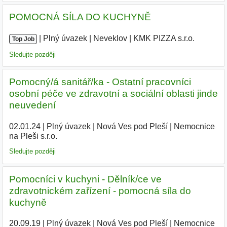
POMOCNÁ SÍLA DO KUCHYNĚ
|
|
Plný úvazek
|
Neveklov
|
KMK PIZZA s.r.o.
Top Job
Sledujte později
Pomocný/á sanitář/ka - Ostatní pracovníci
osobní péče ve zdravotní a sociální oblasti jinde
neuvedení
02.01.24
|
Plný úvazek
|
Nová Ves pod Pleší
|
Nemocnice
na Pleši s.r.o.
|
Sledujte později
Pomocníci v kuchyni - Dělník/ce ve
zdravotnickém zařízení - pomocná síla do
kuchyně
20.09.19
|
Plný úvazek
|
Nová Ves pod Pleší
|
Nemocnice