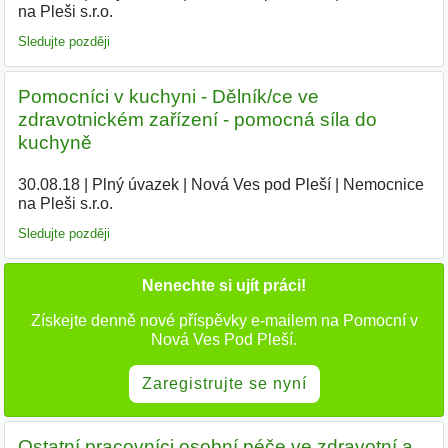
na Pleši s.r.o.
|
Sledujte později
Pomocníci v kuchyni - Dělník/ce ve
zdravotnickém zařízení - pomocná síla do
kuchyně
30.08.18
|
Plný úvazek
|
Nová Ves pod Pleší
|
Nemocnice
na Pleši s.r.o.
|
Sledujte později
Nenechte si ujít práci!
Získejte denně nové příspěvky e-mailem na Pomocní v
Nová Ves Pod Pleší.
Zaregistrujte se nyní
Ostatní pracovníci osobní péče ve zdravotní a