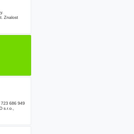
y.
t. Znalost
. 723 686 949
 s.r.o.,