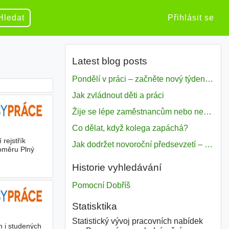
Hledat
Přihlásit se
Latest blog posts
Pondělí v práci – začněte nový týden s motivací
Jak zvládnout děti a práci
Žije se lépe zaměstnancům nebo nezavislým pracovníkům
Co dělat, když kolega zapáchá?
 rejstřík
Jak dodržet novoroční předsevzetí – naše tipy pro dobrý začátek roku 2018
oměru Plný
Historie vyhledávání
Pomocní Dobříš
Statisktika
Statistický vývoj pracovních nabídek
h i studených