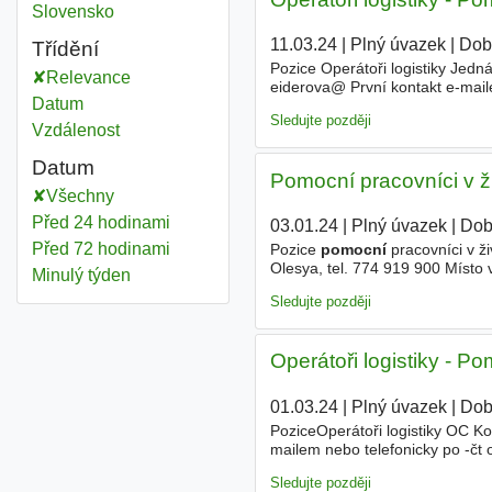
Pomocní
Slovensko
11.03.24
|
Plný úvazek
|
Dob
Třídění
Pozice Operátoři logistiky Jedn
Relevance
eiderova@ První kontakt e-mail
Datum
zaskladňování materiálů v inter
Sledujte později
Vzdálenost
Datum
Pomocní pracovníci v ž
Všechny
Před 24 hodinami
03.01.24
|
Plný úvazek
|
Dob
Před 72 hodinami
Pozice
pomocní
pracovníci v ž
Olesya, tel. 774 919 900 Místo
Minulý týden
č.p. 506, 263 01 Dobříš - areál 
Sledujte později
Operátoři logistiky - Po
01.03.24
|
Plný úvazek
|
Dob
PoziceOperátoři logistiky OC Ko
mailem nebo telefonicky po -čt
v interním a externím skladu. P
Sledujte později