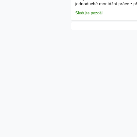
jednoduché montážní práce • pří
výrobky v rámci provozu • další
Sledujte později