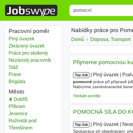
Title
Type 1 or more characters for r
Nabídky práce pro Pomo
Pracovní poměr
Plný úvazek
Domů
Doprava, Transport
Zkrácený úvazek
Práce pro studenty
Nezávislý pracovník
Přijmeme pomocnou k
Stáž
Praxe
|
|
Plný úvazek
|
Prah
Top Job
Brigáda
pomocné
práce při přípravě jíd
Nabízíme zaměstnanecké benefi
Město
úvazek, Zkrácený úvazek
Sledujte později
Pomocní
Dobříš
Pomocní
Příbram
POMOCNÁ SÍLA DO 
Pomocní
Jesenice
Pomocní
Rožmitál pod
|
|
Plný úvazek
|
Neve
Top Job
Třemšínem
Spolupráce při objednávání, pře