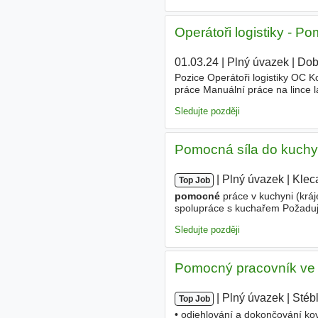
Operátoři logistiky - Po
01.03.24
|
Plný úvazek
|
Dob
Pozice Operátoři logistiky OC 
práce Manuální práce na lince la
- fyzickou zdatnost - ochotu pr
Sledujte později
Pomocná síla do kuch
|
|
Plný úvazek
|
Klec
Top Job
pomocné
práce v kuchyni (kráje
spolupráce s kuchařem Požaduje
podmínkou Nabízíme Nabízíme -
Sledujte později
Pomocný pracovník ve s
|
|
Plný úvazek
|
Stéb
Top Job
• odjehlování a dokončování kov