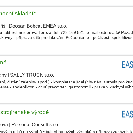
mocní skladníci
říš
|
Doosan Bobcat EMEA s.r.o.
|
Kontakt Schneiderová Tereza, tel. 722 169 521, e-mail eiderova@ Poža
kovny - příprava dílů pro lakování Požadujeme - pečlivost, spolehlivos
acovat ve směn
yně
any
|
SALLY TRUCK s.r.o.
ní, čištění zeleniny apod.) - kompletace jídel (chystání surovin pro kuc
me - spolehlivost - chuť pracovat v gastronomii - praxe v kuchyni výh
 perspektivní dlouhodobé zaměstnání - přátelský
trojírenské výrobě
lová
|
Personal Consult s.r.o.
|
ových dílců po výrobě • balení hotových výrobků a příprava zakázek k 