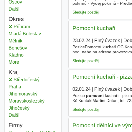
Pomocní
Ostrov
pokrmů - Výdej pokrmů - Předb
Požadujeme - Zodpovědný a pozit
Další
města
Sledujte později
Okres
Pomocní
Příbram
Okres
Pomocní kuchaři
Pomocní
Mladá Boleslav
Okres
23.02.24
|
Plný úvazek
|
Dob
Pomocní
Mělník
Okres
PozicePomocní kuchaři OC Konta
Pomocní
Benešov
Okres
hod. nebo na adrese provozovn
Pomocní
Kladno
Okres
posily na uvedenou pozici. Poža
Sledujte později
More
districts
Kraj
Pomocní kuchaři - pizza
Pomocní
Středočeský
Kraj
Pomocní
Praha
Kraj
02.01.24
|
Plný úvazek
|
Dob
Pomocní
Jihomoravský
Kraj
Pozice
pomocní
kuchaři - pizz
Kč KontaktMartini Driton, tel. 
Pomocní
Moravskoslezský
Kraj
- Pizzeria Martini, Mírové náměs
Pomocní
Jihočeský
Kraj
Sledujte později
Další
kraj
Firmy
Pomocní dělníci ve výr