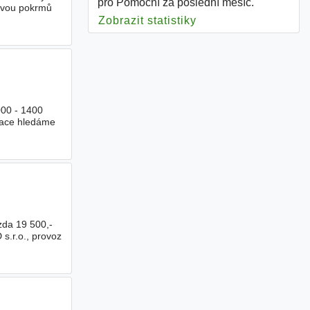
pro Pomocní za poslední měsíc.
ravou pokrmů
Zobrazit statistiky
pro Pomocní
000 - 1400
race hledáme
zda 19 500,-
s.r.o., provoz