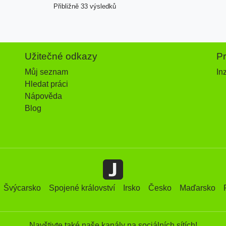
Přibližně 33 výsledků
Užitečné odkazy
P
Můj seznam
In
Hledat práci
Nápověda
Blog
Švýcarsko
Spojené království
Irsko
Česko
Maďarsko
Navštivte také naše kanály na sociálních sítích!