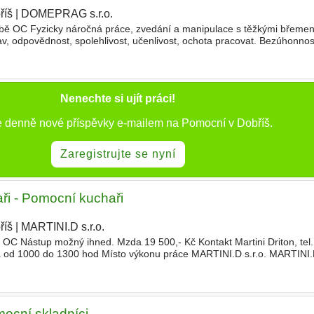
říš
|
DOMEPRAG s.r.o.
|
obě OC Fyzicky náročná práce, zvedání a manipulace s těžkými břemen
, odpovědnost, spolehlivost, učenlivost, ochota pracovat. Bezúhonnos
e není podmínkou. Nástup ihned. Mzda 19 700,- Kč Kontakt
Nenechte si ujít práci!
e denně nové příspěvky e-mailem na Pomocní v Dobříš.
Zaregistrujte se nyní
ři - Pomocní kuchaři
říš
|
MARTINI.D s.r.o.
|
i OC Nástup možný ihned. Mzda 19 500,- Kč Kontakt Martini Driton, tel
pá od 1000 do 1300 hod Místo výkonu práce MARTINI.D s.r.o. MARTINI.D
0, Dobříš
mocní skladníci