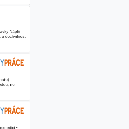
davky Náplň
t a dochvilnost
haře) -
odou, ne
expedici •