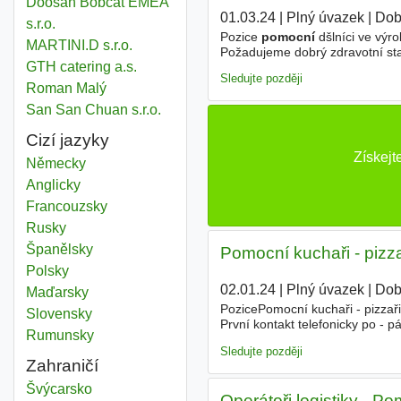
Doosan Bobcat EMEA
01.03.24
|
Plný úvazek
|
Dob
s.r.o.
Pozice
pomocní
dšlníci ve výr
MARTINI.D s.r.o.
Požadujeme dobrý zdravotní stav
GTH catering a.s.
ukrajinského jazyka vítáno, al
Sledujte později
Roman Malý
San San Chuan s.r.o.
Cizí jazyky
Získejt
Německy
Anglicky
Francouzsky
Rusky
Španělsky
Pomocní kuchaři - pizza
Polsky
02.01.24
|
Plný úvazek
|
Dob
Maďarsky
PozicePomocní kuchaři - pizzař
Slovensky
První kontakt telefonicky po - 
Rumunsky
provoz, Mírové náměstí č.p. 19
Sledujte později
Zahraničí
Pomocní
Švýcarsko
Operátoři logistiky - Po