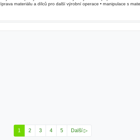
prava materiálu a dílců pro další výrobní operace • manipulace s mate
pomocné
práce související se strojírenskou
1
2
3
4
5
Další ▷