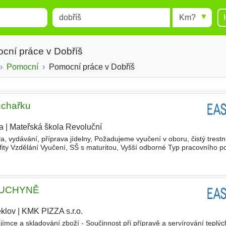
Místo
Radius
esults.
Type 1 or more characters for
results.
cní práce v Dobříš
Pomocní
Pomocní práce v Dobříš
uchařku
a
|
Mateřská škola Revoluční
|
la, vydávání, příprava jídelny, Požadujeme vyučení v oboru, čistý trestní
ty Vzdělání Vyučení, SŠ s maturitou, Vyšší odborné Typ pracovního p
KUCHYNĚ
klov
|
KMK PIZZA s.r.o.
jímce a skladování zboží - Součinnost při přípravě a servírování teplýc