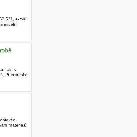
69 521, e-mail
 manuální
ýrobě
loshchuk
íš, Příbramská
ontakt e-
vání materiálů