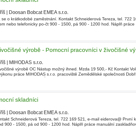
říš
|
Doosan Bobcat EMEA s.r.o.
|
á se o krátkodobé zaměstnání. Kontakt Schneiderová Tereza, tel. 722 1
em nebo telefonicky po-čt 900 - 1500, pá 900 - 1200 hod. Náplň práce
ním a externím s
ivočišné výrobě - Pomocní pracovníci v živočišné v
říš
|
MIHODAS s.r.o.
|
ivočišné výrobě OC Nástup možný ihned. Mzda 19 500,- Kč Kontakt Vo
 výkonu práce MIHODAS s.r.o. pracoviště Zemědělské společnosti Dobř
Mokrovraty, Dražetice, Čelina
mocní skladníci
říš
|
Doosan Bobcat EMEA s.r.o.
|
ntakt Schneiderová Tereza, tel. 722 169 521, e-mail eiderova@ První k
 od 900 - 1500, pá od 900 - 1200 hod. Náplň práce manuální zaskladňo
ožadujeme - pečli