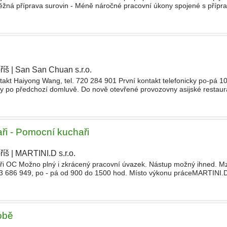
ěžná příprava surovin - Méně náročné pracovní úkony spojené s příp
ivní přístup k práci a ke kolektivu kolegů
říš
|
San San Chuan s.r.o.
|
kt Haiyong Wang, tel. 720 284 901 První kontakt telefonicky po-pá 1
y po předchozí domluvě. Do nově otevřené provozovny asijské restau
davky dobrou znalost přípravy pokrmů tradiční č
ři - Pomocní kuchaři
říš
|
MARTINI.D s.r.o.
|
aři OC Možno plný i zkrácený pracovní úvazek. Nástup možný ihned. M
723 686 949, po - pá od 900 do 1500 hod. Místo výkonu práceMARTINI.D 
tí č.p. 190, Dobříš
obě