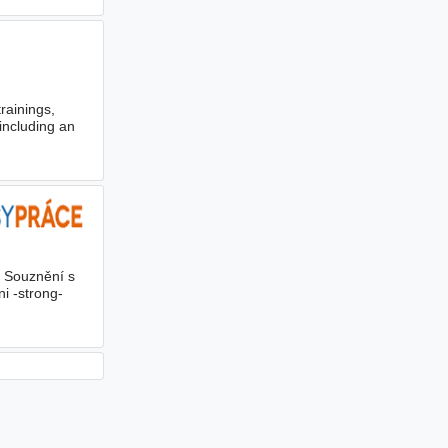
trainings,
including an
- Souznění s
i -strong-