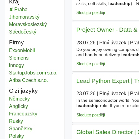
Kraj
skills, soft skills,
leadership
) - 
talentových programů - Práce s 
Leadership development
Praha
Kraj
Sledujte později
Leadership development
Jihomoravský
Kraj
Leadership development
Moravskoslezský
Kraj
Project Owner - Data & 
Leadership development
Středočeský
Kraj
Firmy
28.07.26
|
Plný úvazek
|
Pra
Do you enjoy owning complex da
ExxonMobil
and hands-on delivery
leaders
Siemens
needs and technical delivery, c
Sledujte později
innogy
StartupJobs.com s.r.o.
Lead Python Expert | T
Ariba Czech s.r.o.
Cizí jazyky
23.07.26
|
Plný úvazek
|
Pra
Německy
In the semiconductor world. You'
leadership
role. If you're excit
Anglicky
What You'll Work On -
Develop
Francouzsky
Sledujte později
Rusky
Španělsky
Global Sales Director 
Polsky