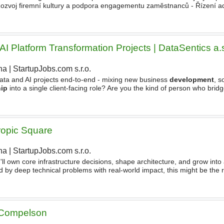
Rozvoj firemní kultury a podpora engagementu zaměstnanců - Řízení a
daty - vyhodnocování efektivity vzdělávání, dopadu
AI Platform Transformation Projects | DataSentics a.
ha
|
StartupJobs.com s.r.o.
|
ta and AI projects end-to-end - mixing new business
development
, s
hip
into a single client-facing role? Are you the kind of person who brid
omfortable with SQL and data platforms
ropic Square
ha
|
StartupJobs.com s.r.o.
ll own core infrastructure decisions, shape architecture, and grow into 
ed by deep technical problems with real-world impact, this might be the r
ing
and expanding our automated flows and hardware
| Compelson