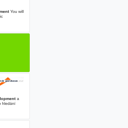
ment
You will
ic
lopment
a
o hledání