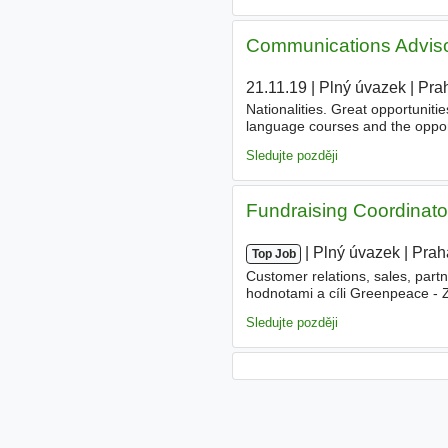
Communications Adviso
21.11.19
|
Plný úvazek
|
Pra
Nationalities. Great opportuniti
language courses and the opportu
annual bonus, flexible working 
Sledujte později
Fundraising Coordinato
|
|
Plný úvazek
|
Prah
Top Job
Customer relations, sales, part
hodnotami a cíli Greenpeace - Z
Nabízíme-/strong- - Rozmanitou
Sledujte později