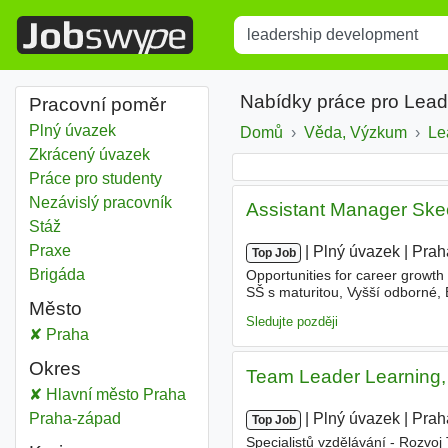
Title
Type 1 or more characters for r
Nabídky práce pro Lead
Pracovní poměr
Plný úvazek
Domů
Věda, Výzkum
Le
Zkrácený úvazek
Práce pro studenty
Nezávislý pracovník
Assistant Manager Ske
Stáž
Praxe
|
|
Plný úvazek
|
Prah
Top Job
Brigáda
Opportunities for career growt
SŠ s maturitou, Vyšší odborné,
Město
Sledujte později
Leadership development
Praha
Okres
Team Leader Learning,
Leadership development
Hlavní město Praha
Okres
|
|
Plný úvazek
|
Prah
Leadership development
Praha-západ
Okres
Top Job
Specialistů vzdělávání - Rozvo