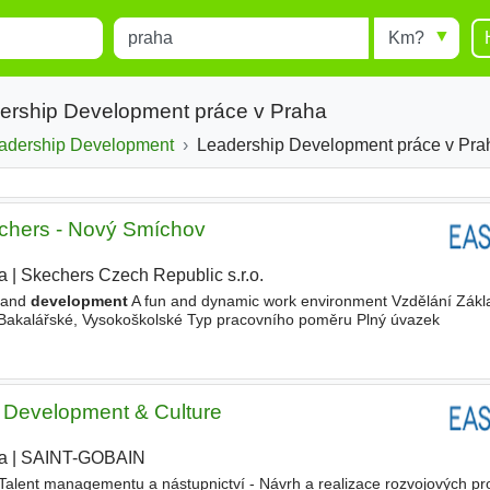
Místo
Radius
esults.
Type 1 or more characters for
results.
ership Development práce v Praha
adership Development
Leadership Development práce v Pra
chers - Nový Smíchov
a
|
Skechers Czech Republic s.r.o.
|
h and
development
A fun and dynamic work environment Vzdělání Zákla
 Bakalářské, Vysokoškolské Typ pracovního poměru Plný úvazek
 Development & Culture
a
|
SAINT-GOBAIN
j Talent managementu a nástupnictví - Návrh a realizace rozvojových p