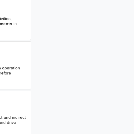
vities,
pments
in
h operation
refore
t and indirect
and drive