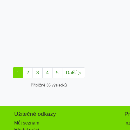
1
2
3
4
5
Další ▷
Přibližně 35 výsledků
Užitečné odkazy
P
Můj seznam
In
Hledat práci