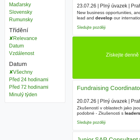
Maďarsky
23.07.26
|
Plný úvazek
|
Pra
Slovensky
New business opportunities, and
lead and
develop
our internati
Rumunsky
opportunities, and implement pr
Sledujte později
Třídění
Relevance
Datum
Vzdálenost
Získejte denně
Datum
Všechny
Před 24 hodinami
Před 72 hodinami
Fundraising Coordinato
Minulý týden
20.07.26
|
Plný úvazek
|
Pra
Zkušeností v oblastech jako jsou
podobné - Zkušenosti s
leader
nových cest a inovací - Angličt
Sledujte později
Junior SAP Consultant