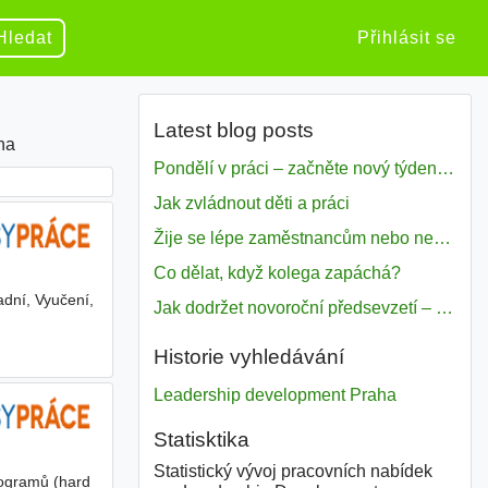
Hledat
Přihlásit se
Latest blog posts
ha
Pondělí v práci – začněte nový týden s motivací
Jak zvládnout děti a práci
Žije se lépe zaměstnancům nebo nezavislým pracovníkům
Co dělat, když kolega zapáchá?
dní, Vyučení,
Jak dodržet novoroční předsevzetí – naše tipy pro dobrý začátek roku 2018
Historie vyhledávání
Leadership development Praha
Statisktika
Statistický vývoj pracovních nabídek
rogramů (hard