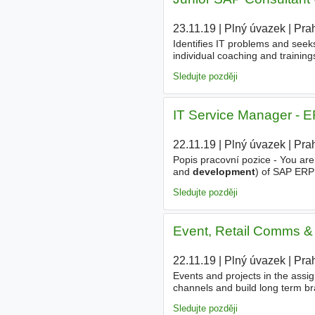
23.11.19
|
Plný úvazek
|
Pra
Identifies IT problems and seeks
individual coaching and traini
industry regarding IT trends and
Sledujte později
IT Service Manager - ER
22.11.19
|
Plný úvazek
|
Pra
Popis pracovní pozice - You are
and
development
) of SAP ERP 
contract and vendor management
Sledujte později
Event, Retail Comms 
22.11.19
|
Plný úvazek
|
Pra
Events and projects in the assig
channels and build long term br
sales through overall MarkComm
Sledujte později