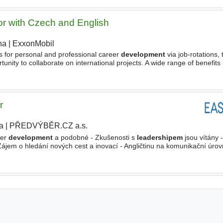
r with Czech and English
ha
|
ExxonMobil
|
es for personal and professional career
development
via job-rotations, 
nity to collaborate on international projects. A wide range of benefits 
hours, home-office, lunch allowance, programs
r
a
|
PŘEDVÝBĚR.CZ a.s.
|
ner
development
a podobné - Zkušenosti s
leadershipem
jsou vítány 
ájem o hledání nových cest a inovací - Angličtinu na komunikační úrovn
 práci na 0,8 úvazku s čtyřdenním pracovním týdnem (32