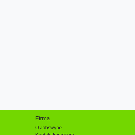
Firma
O Jobswype
Kontakt Impresum