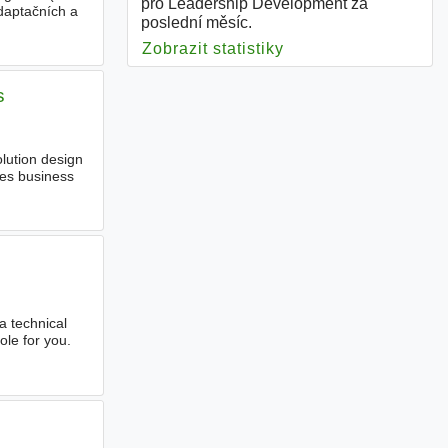
pro Leadership Development za
daptačních a
poslední měsíc.
Zobrazit statistiky
pro Leadership Dev
s
olution design
ges business
a technical
ole for you.