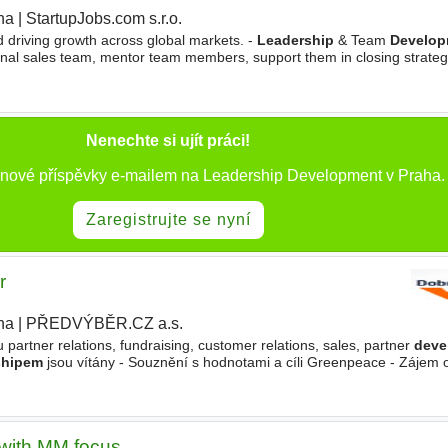
ha
|
StartupJobs.com s.r.o.
 driving growth across global markets. -
Leadership
& Team
Develop
onal sales team, mentor team members, support them in closing strateg
ocesses that improve the overall effectiveness
Nenechte si ujít práci!
 nové příspěvky e-mailem na Leadership Development v Praha.
Zaregistrujte se nyní
r
ha
|
PŘEDVÝBĚR.CZ a.s.
 partner relations, fundraising, customer relations, sales, partner
deve
shipem
jsou vítány - Souznění s hodnotami a cíli Greenpeace - Zájem 
inu na komunikační úrovni Nabízíme - Rozmanitou práci
 with MM focus