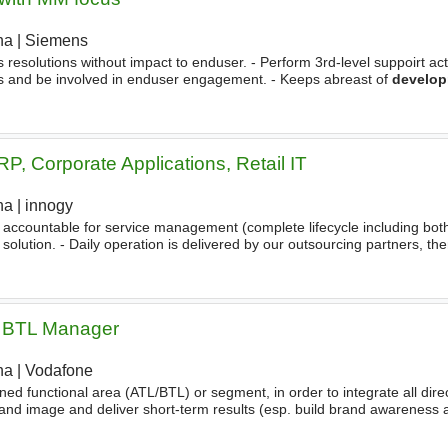
ha
|
Siemens
|
 resolutions without impact to enduser. - Perform 3rd-level suppoirt acti
ngs and be involved in enduser engagement. - Keeps abreast of
develo
 technologies. - You would cooperate with all Mobility
P, Corporate Applications, Retail IT
ha
|
innogy
|
 accountable for service management (complete lifecycle including bot
solution. - Daily operation is delivered by our outsourcing partners, the
 including financial and performance control
& BTL Manager
ha
|
Vodafone
|
ned functional area (ATL/BTL) or segment, in order to integrate all direc
and image and deliver short-term results (esp. build brand awareness 
 plan). - Contribute to the
development