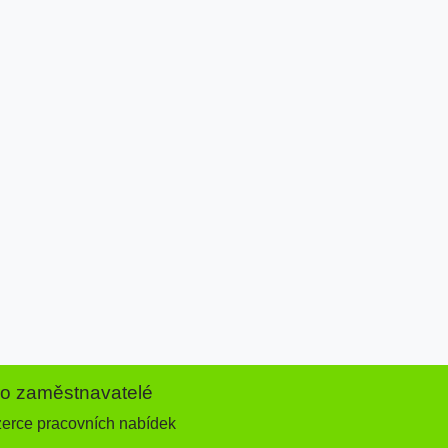
ro zaměstnavatelé
zerce pracovních nabídek