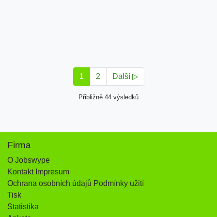
1
2
Další ▷
Přibližně 44 výsledků
Firma
O Jobswype
Kontakt Impresum
Ochrana osobních údajů Podmínky užití
Tisk
Statistika