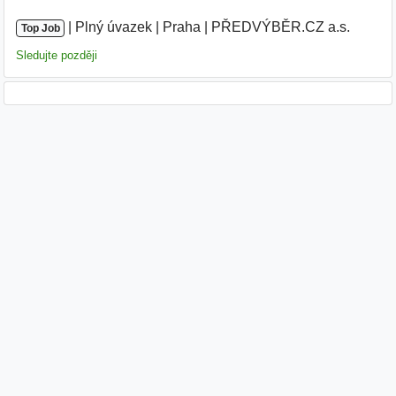
|
|
Plný úvazek
|
Praha
|
PŘEDVÝBĚR.CZ a.s.
|
Top Job
Sledujte později