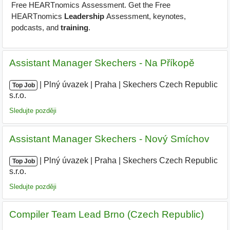
Assistant Manager Skechers - Na Příkopě
|
|
Plný úvazek
|
Praha
|
Skechers Czech Republic
Top Job
s.r.o.
|
Sledujte později
Assistant Manager Skechers - Nový Smíchov
|
|
Plný úvazek
|
Praha
|
Skechers Czech Republic
Top Job
s.r.o.
|
Sledujte později
Compiler Team Lead Brno (Czech Republic)