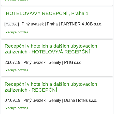
️ HOTELOVÁ/VÝ RECEPČNÍ , Praha 1
|
|
Plný úvazek
|
Praha
|
PARTNER 4 JOB s.r.o.
|
Top Job
Sledujte později
Recepční v hotelích a dalších ubytovacích
zařízeních - HOTELOVÝ/Á RECEPČNÍ
23.07.19
|
Plný úvazek
|
Semily
|
PHG s.r.o.
|
Sledujte později
Recepční v hotelích a dalších ubytovacích
zařízeních - RECEPČNÍ
07.09.19
|
Plný úvazek
|
Semily
|
Diana Hotels s.r.o.
|
Sledujte později