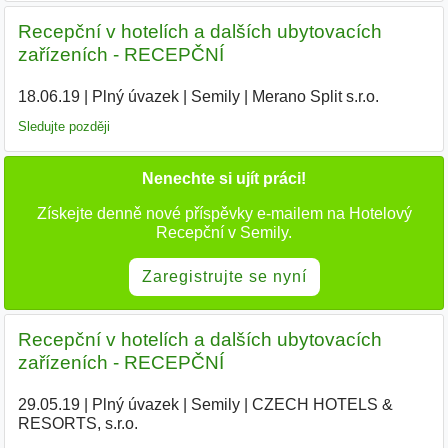
Recepční v hotelích a dalších ubytovacích
zařízeních - RECEPČNÍ
18.06.19
|
Plný úvazek
|
Semily
|
Merano Split s.r.o.
|
Sledujte později
Nenechte si ujít práci!
Získejte denně nové příspěvky e-mailem na Hotelový
Recepční v Semily.
Zaregistrujte se nyní
Recepční v hotelích a dalších ubytovacích
zařízeních - RECEPČNÍ
29.05.19
|
Plný úvazek
|
Semily
|
CZECH HOTELS &
RESORTS, s.r.o.
|