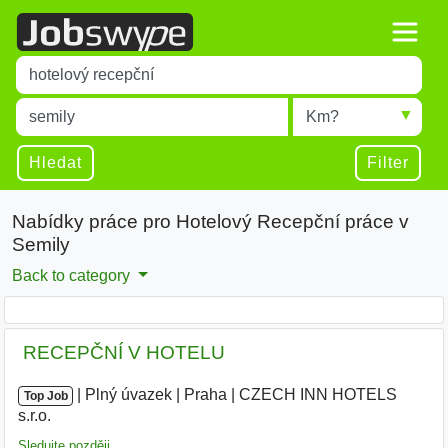
Title
Type 1 or more characters for results.
Místo
Radius
Type 1 or more characters for results.
Hledat
Filter
Nabídky práce pro Hotelový Recepční práce v
Semily
Back to category
️ RECEPČNÍ V HOTELU
|
|
Plný úvazek
|
Praha
|
CZECH INN HOTELS
Top Job
s.r.o.
|
Sledujte později