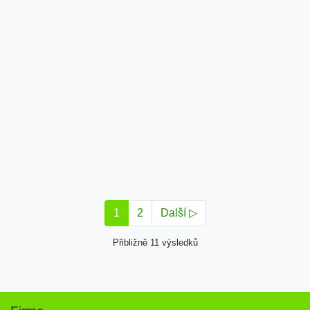
1
2
Další ▷
Přibližně 11 výsledků