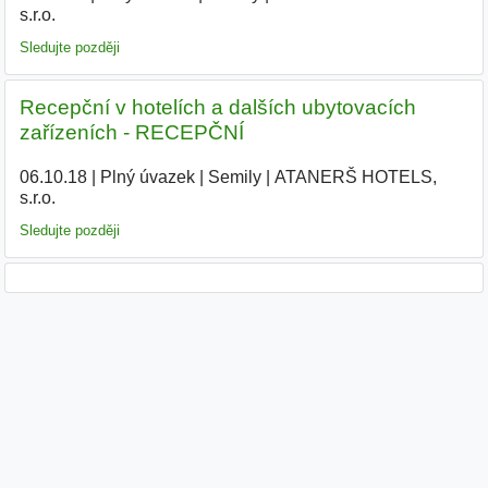
s.r.o.
|
Sledujte později
Recepční v hotelích a dalších ubytovacích
zařízeních - RECEPČNÍ
06.10.18
|
Plný úvazek
|
Semily
|
ATANERŠ HOTELS,
s.r.o.
|
Sledujte později