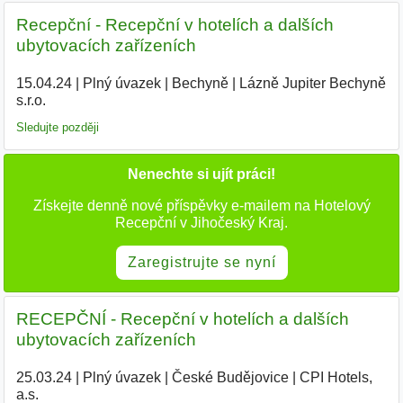
Recepční - Recepční v hotelích a dalších
ubytovacích zařízeních
15.04.24
|
Plný úvazek
|
Bechyně
|
Lázně Jupiter Bechyně
s.r.o.
|
Sledujte později
Nenechte si ujít práci!
Získejte denně nové příspěvky e-mailem na Hotelový
Recepční v Jihočeský Kraj.
Zaregistrujte se nyní
RECEPČNÍ - Recepční v hotelích a dalších
ubytovacích zařízeních
25.03.24
|
Plný úvazek
|
České Budějovice
|
CPI Hotels,
a.s.
|