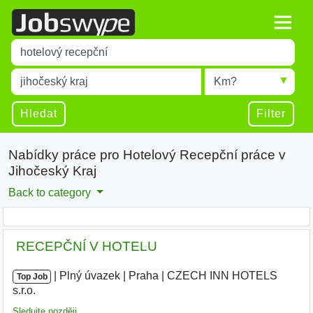
Title
Type 1 or more characters for results.
Místo
Radius
Type 1 or more characters for results.
Hledat
Filter
Nabídky práce pro Hotelový Recepční práce v
Jihočeský Kraj
Back to category
️ RECEPČNÍ V HOTELU
|
|
Plný úvazek
|
Praha
|
CZECH INN HOTELS
Top Job
s.r.o.
|
Sledujte později