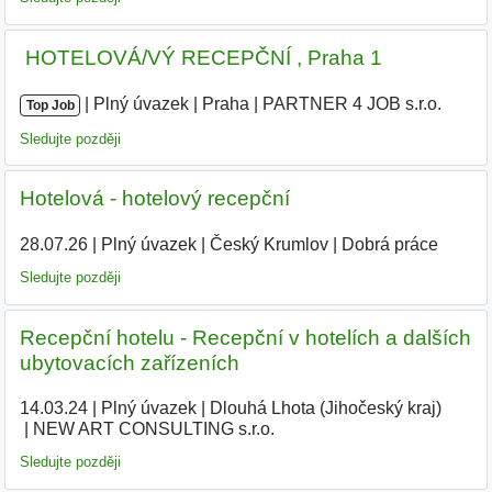
️ HOTELOVÁ/VÝ RECEPČNÍ , Praha 1
|
|
Plný úvazek
|
Praha
|
PARTNER 4 JOB s.r.o.
|
Top Job
Sledujte později
Hotelová - hotelový recepční
28.07.26
|
Plný úvazek
|
Český Krumlov
|
Dobrá práce
Sledujte později
Recepční hotelu - Recepční v hotelích a dalších
ubytovacích zařízeních
14.03.24
|
Plný úvazek
|
Dlouhá Lhota (Jihočeský kraj)
|
NEW ART CONSULTING s.r.o.
|
Sledujte později