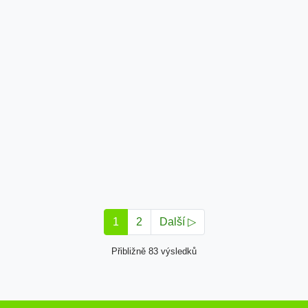
1
2
Další ▷
Přibližně 83 výsledků