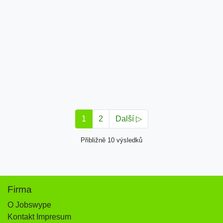
1
2
Další ▷
Přibližně 10 výsledků
Firma
O Jobswype
Kontakt Impresum