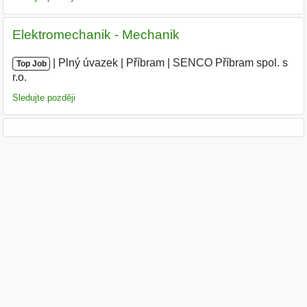
Elektromechanik - Mechanik
|
|
Plný úvazek
|
Příbram
|
SENCO Příbram spol. s
Top Job
r.o.
|
Sledujte později