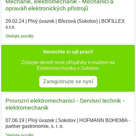
Mechanik, elektromechanik - Mechanici a
opraváři elektronických přístrojů
29.02.24
|
Plný úvazek
|
Březová (Sokolov)
|
BOFILLEX
s.r.o.
|
Sledujte později
Nenechte si ujít práci!
Získejte denně nové příspěvky e-mailem na
Elektromechanika v Sokolov.
Zaregistrujte se nyní
Provozní elektromechanici - Servisní technik -
elektromechanik
07.06.19
|
Plný úvazek
|
Sokolov
|
HOFMANN BOHEMIA -
partner gastronomie, s. r. o.
|
Sledujte později