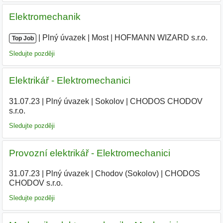
Elektromechanik
|
|
Plný úvazek
|
Most
|
HOFMANN WIZARD s.r.o.
Top Job
Sledujte později
Elektrikář - Elektromechanici
31.07.23
|
Plný úvazek
|
Sokolov
|
CHODOS CHODOV
s.r.o.
|
Sledujte později
Provozní elektrikář - Elektromechanici
31.07.23
|
Plný úvazek
|
Chodov (Sokolov)
|
CHODOS
CHODOV s.r.o.
|
Sledujte později