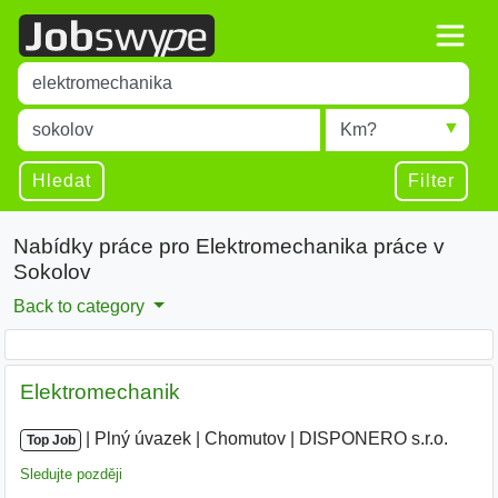
Title
Type 1 or more characters for results.
Místo
Radius
Type 1 or more characters for results.
Hledat
Filter
Nabídky práce pro Elektromechanika práce v
Sokolov
Back to category
Elektromechanik
|
|
Plný úvazek
|
Chomutov
|
DISPONERO s.r.o.
Top Job
Sledujte později