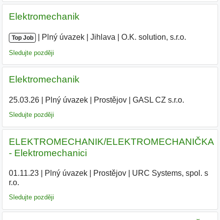
Elektromechanik
|
|
Plný úvazek
|
Jihlava
|
O.K. solution, s.r.o.
Top Job
Sledujte později
Elektromechanik
25.03.26
|
Plný úvazek
|
Prostějov
|
GASL CZ s.r.o.
|
Sledujte později
ELEKTROMECHANIK/ELEKTROMECHANIČKA
- Elektromechanici
01.11.23
|
Plný úvazek
|
Prostějov
|
URC Systems, spol. s
r.o.
|
Sledujte později