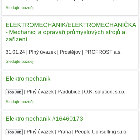
Sledujte později
ELEKTROMECHANIK/ELEKTROMECHANIČKA
- Mechanici a opraváři průmyslových strojů a
zařízení
31.01.24
|
Plný úvazek
|
Prostějov
|
PROFROST a.s.
|
Sledujte později
Elektromechanik
|
|
Plný úvazek
|
Pardubice
|
O.K. solution, s.r.o.
Top Job
Sledujte později
Elektromechanik #16460173
|
|
Plný úvazek
|
Praha
|
People Consulting s.r.o.
Top Job