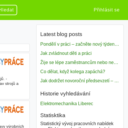
Hledat
Přihlásit se
Latest blog posts
Pondělí v práci – začněte nový týden s motivací
Jak zvládnout děti a práci
Žije se lépe zaměstnancům nebo nezavislým pracovníkům
Co dělat, když kolega zapáchá?
jů. -
Jak dodržet novoroční předsevzetí – naše tipy pro dobrý začátek roku 2018
av strojů a
Historie vyhledávání
Elektromechanika Liberec
Statisktika
Statistický vývoj pracovních nabídek
ravy výrobních