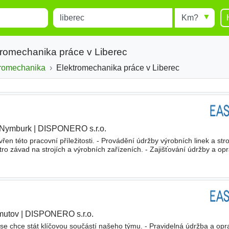
Místo
Radius
esults.
Type 1 or more characters for
results.
tromechanika práce v Liberec
tromechanika
Elektromechanika práce v Liberec
Nymburk
|
DISPONERO s.r.o.
|
evřen této pracovní příležitosti. - Provádění údržby výrobních linek a stro
tro závad na strojích a výrobních zařízeních. - Zajišťování údržby a opr
OR a DIFFENBACHER, automatické robotické
mutov
|
DISPONERO s.r.o.
 se chce stát klíčovou součástí našeho týmu. - Pravidelná údržba a op