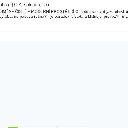
ubice
|
O.K. solution, s.r.o.
 SMĚNA ČISTÉ A MODERNÍ PROSTŘEDÍ Chcete pracovat jako
elektr
výroba, ne pásová rutina? - je pořádek, čistota a klidnější provoz? - má
e? Co Vás na pozici čeká - elektroinstalace a zapojování