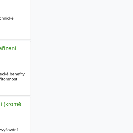
echnické
řízení
ecké benefity
řítomnost
í (kromě
zvyšování