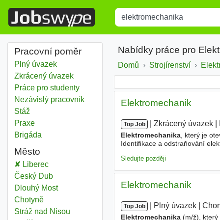
Title
Type 1 or more characters for r
Nabídky práce pro Elek
Pracovní poměr
Plný úvazek
Domů
Strojírenství
Elek
Zkrácený úvazek
Práce pro studenty
Nezávislý pracovník
Elektromechanik
Stáž
Praxe
|
|
Zkrácený úvazek
|
Top Job
Brigáda
Elektromechanika
, který je ot
Identifikace a odstraňování elek
Město
zařízení(hydraulické lisy FAG
Sledujte později
Elektromechanika
Liberec
Elektromechanika
Český Dub
Elektromechanik
Elektromechanika
Dlouhý Most
Elektromechanika
Chotyně
|
|
Plný úvazek
|
Cho
Top Job
Elektromechanika
Stráž nad Nisou
Elektromechanika
(m/ž), který