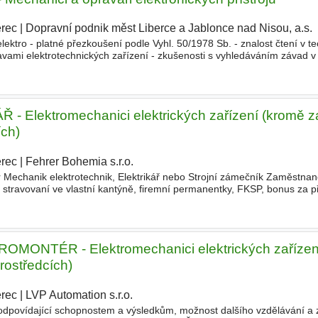
erec
|
Dopravní podnik měst Liberce a Jablonce nad Nisou, a.s.
|
ektro - platné přezkoušení podle Vyhl. 50/1978 Sb. - znalost čtení v t
avami elektrotechnických zařízení - zkušenosti s vyhledáváním závad v
 ochota dále se rozvíjet Nabízíme - zázemí stabilní spol
 Elektromechanici elektrických zařízení (kromě za
ích)
erec
|
Fehrer Bohemia s.r.o.
|
r Mechanik elektrotechnik, Elektrikář nebo Strojní zámečník Zaměstnan
é stravovaní ve vlastní kantýně, firemní permanentky, FKSP, bonus za p
NTÉR - Elektromechanici elektrických zařízen
rostředcích)
erec
|
LVP Automation s.r.o.
|
odpovídající schopnostem a výsledkům, možnost dalšího vzdělávání a 