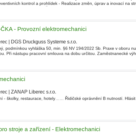
eventivních kontrol a prohlídek - Realizace změn, úprav a inovací na str
 v dílně Požadujeme - SŠ/SOU vzdělání
A - Provozní elektromechanici
erec
|
DGS Druckguss Systeme s.r.o.
|
ý, podmínkou vyhláška 50, min. §6 NV 194/2022 Sb. Praxe v oboru nut
ou. Při nástupu pracovní smlouva na dobu určitou. Zaměstnanecké vý
očasové poukázky, odměny při nízkém počtu absencí, vánoční odměny
mechanici
erec
|
ZANAP Liberec s.r.o.
|
ení - školky, restaurace, hotely…… Řidičské oprávnění B nutností. Hlási
troje a zařízení - Elektromechanici