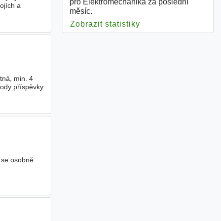
pro Elektromechanika za poslední
ojích a
měsíc.
Zobrazit statistiky
pro Elektromechani
ná, min. 4
hody příspěvky
t se osobně