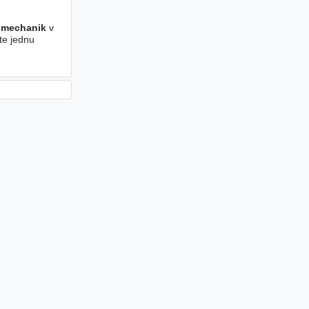
omechanik
v
te jednu