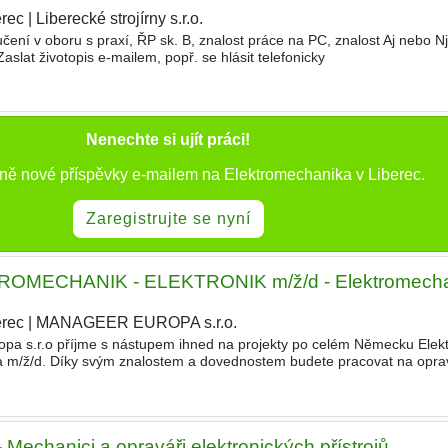
erec
|
Liberecké strojírny s.r.o.
|
čení v oboru s praxí, ŘP sk. B, znalost práce na PC, znalost Aj nebo N
slat životopis e-mailem, popř. se hlásit telefonicky
Nenechte si ujít práci!
nně nové příspěvky e-mailem na Elektromechanika v Liberec.
Zaregistrujte se nyní
OMECHANIK - ELEKTRONIK m/ž/d - Elektromecha
erec
|
MANAGEER EUROPA s.r.o.
|
a s.r.o příjme s nástupem ihned na projekty po celém Německu Elektr
ka m/ž/d. Díky svým znalostem a dovednostem budete pracovat na opra
orovacích systémů u našich zákazníků, řešit technické
hanici a opraváři elektronických přístrojů