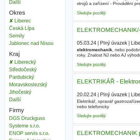
Další
města
strojů a zařízení - Provádění pr
zařízeních - Udržování pořádku
Okres
Sledujte později
Elektromechanika
Liberec
Okres
Elektromechanika
Česká Lípa
Okres
ELEKTROMECHANIK/-ČK
Elektromechanika
Semily
Okres
05.03.24
|
Plný úvazek
|
Lib
Elektromechanika
Jablonec nad Nisou
Okres
elektromechanik
, nebo podobn
Kraj
roky. Znalost NJ nebo AJ výhod
na stravování, cestovné, voln
Elektromechanika
Liberecký
Kraj
Sledujte později
Elektromechanika
Středočeský
Kraj
Elektromechanika
Pardubický
Kraj
ELEKTRIKÁŘ - Elektro
Elektromechanika
Moravskoslezský
Kraj
Elektromechanika
Jihočeský
Kraj
20.02.24
|
Plný úvazek
|
Lib
Další
kraj
Elektrikář, opravář gastrozaříz
nebo telefonicky
Firmy
Sledujte později
DGS Druckguss
Systeme s.r.o.
ELEKTROMECHANIK pro s
ENOP servis s.r.o.