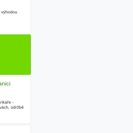
j výhodou
nici
ikáře -
vách, údržbě