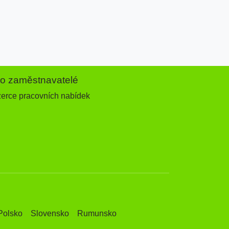
ro zaměstnavatelé
zerce pracovních nabídek
Polsko
Slovensko
Rumunsko