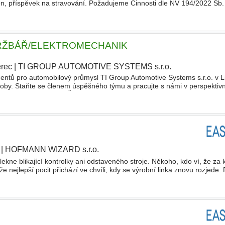
efon, příspěvek na stravování. Požadujeme Činnosti dle NV 194/2022 Sb. 
ntaci (výroba a montáž rozvaděčů, strojů a výr
 ÚDRŽBÁŘ/ELEKTROMECHANIK
erec
|
TI GROUP AUTOMOTIVE SYSTEMS s.r.o.
|
ntů pro automobilový průmysl TI Group Automotive Systems s.r.o. v Li
oby. Staňte se členem úspěšného týmu a pracujte s námi v perspektiv
! Požadavky - SOU/SŠ (strojní, elektro) - Zkušenosti s
|
HOFMANN WIZARD s.r.o.
ekne blikající kontrolky ani odstaveného stroje. Někoho, kdo ví, že za
že nejlepší pocit přichází ve chvíli, kdy se výrobní linka znovu rozjede
jete se v elektrotechnice a baví vás hleda