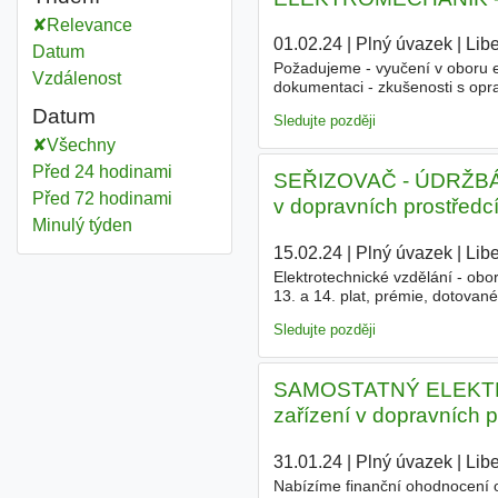
Relevance
01.02.24
|
Plný úvazek
|
Lib
Datum
Požadujeme - vyučení v oboru el
Vzdálenost
dokumentaci - zkušenosti s opr
elektrotechnických instalacích -
Datum
Sledujte později
Všechny
Před 24 hodinami
SEŘIZOVAČ - ÚDRŽBÁŘ -
Před 72 hodinami
v dopravních prostředc
Minulý týden
15.02.24
|
Plný úvazek
|
Lib
Elektrotechnické vzdělání - obo
13. a 14. plat, prémie, dotovan
Hlásit se pouze e-mailem
Sledujte později
SAMOSTATNÝ ELEKTROMO
zařízení v dopravních p
31.01.24
|
Plný úvazek
|
Lib
Nabízíme finanční ohodnocení 