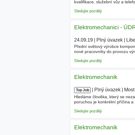
kvalifikace, služební vůz a tel
Sb.), orientace v elektrodokume
Sledujte později
Elektromechanici -
24.09.19
|
Plný úvazek
|
Lib
Přední světový výrobce kompone
nové pracovníky do provozu výr
dynamicky se rozvíjejícím oboru
Sledujte později
Elektromechanik
|
|
Plný úvazek
|
Most
Top Job
Hledáme člověka, který se nezal
poruchou je konkrétní příčina a 
platné osvědčení dle §6, orientu
Sledujte později
Elektromechanik