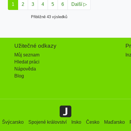
1
2
3
4
5
6
Další ▷
Přibližně 43 výsledků
Užitečné odkazy
P
Můj seznam
In
Hledat práci
Nápověda
Blog
Švýcarsko
Spojené království
Irsko
Česko
Maďarsko