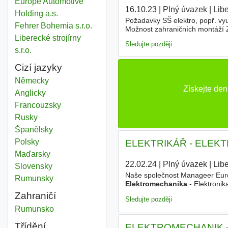
Europe Automotive
16.10.23
|
Plný úvazek
|
Lib
Holding a.s.
Požadavky SŠ elektro, popř. vyu
Fehrer Bohemia s.r.o.
Možnost zahraničních montáží Za
Liberecké strojírny
Sledujte později
s.r.o.
Cizí jazyky
Německy
Získejte de
Anglicky
Francouzsky
Rusky
Španělsky
Polsky
ELEKTRIKÁŘ - ELEKTR
Maďarsky
22.02.24
|
Plný úvazek
|
Lib
Slovensky
Naše společnost Manageer Europ
Rumunsky
Elektromechanika
- Elektroni
akumulátorů, nabíječek a monit
Zahraničí
Sledujte později
Elektromechanika
Rumunsko
Třídění
ELEKTROMECHANIK - Mec