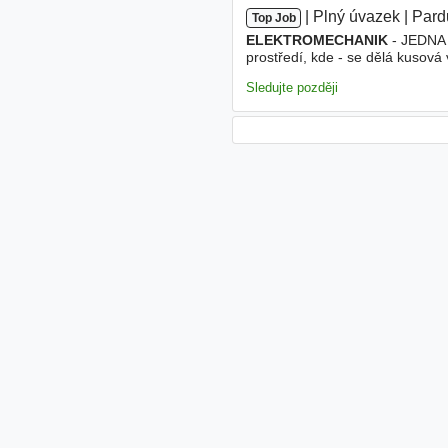
|
|
Plný úvazek
|
Pard
Top Job
ELEKTROMECHANIK
- JEDNA
prostředí, kde - se dělá kusová 
směnu a jistotu dlouhodobé prác
Sledujte později