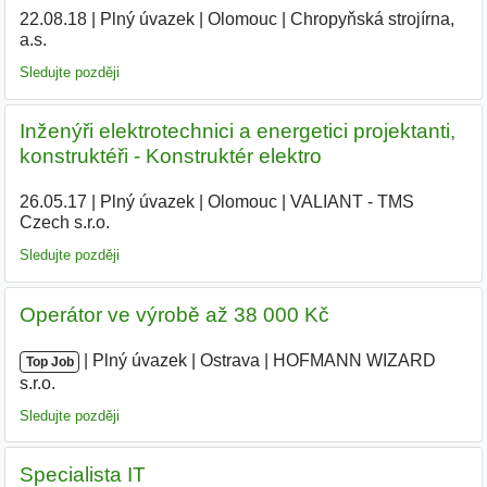
22.08.18
|
Plný úvazek
|
Olomouc
|
Chropyňská strojírna,
a.s.
|
Sledujte později
Inženýři elektrotechnici a energetici projektanti,
konstruktéři - Konstruktér elektro
26.05.17
|
Plný úvazek
|
Olomouc
|
VALIANT - TMS
Czech s.r.o.
|
Sledujte později
Operátor ve výrobě až 38 000 Kč
|
|
Plný úvazek
|
Ostrava
|
HOFMANN WIZARD
Top Job
s.r.o.
|
Sledujte později
Specialista IT