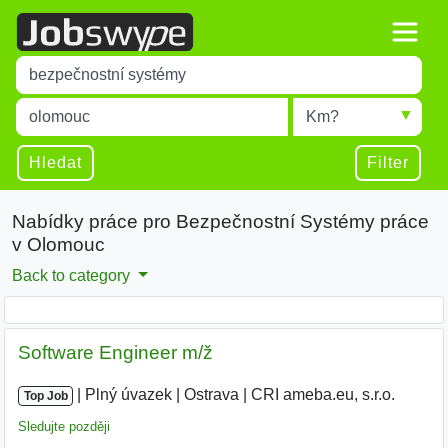
Title
Type 1 or more characters for results.
Místo
Radius
Type 1 or more characters for results.
Hledat
Filter
Nabídky práce pro Bezpečnostní Systémy práce
v Olomouc
Back to category
Software Engineer m/ž
|
|
Plný úvazek
|
Ostrava
|
CRI ameba.eu, s.r.o.
Top Job
Sledujte později