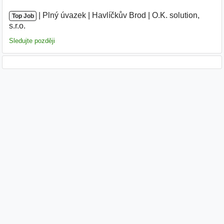
|
|
Plný úvazek
|
Havlíčkův Brod
|
O.K. solution,
Top Job
s.r.o.
Sledujte později