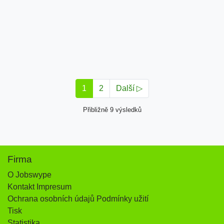
1
2
Další ▷
Přibližně 9 výsledků
Firma
O Jobswype
Kontakt Impresum
Ochrana osobních údajů Podmínky užití
Tisk
Statistika