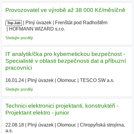
Provozovatel ve výrobě až 38 000 Kč/měsíčně
|
|
Plný úvazek
|
Frenštát pod Radhoštěm
|
Top Job
HOFMANN WIZARD s.r.o.
Sledujte později
IT analytik/čka pro kybernetickou bezpečnost -
Specialisté v oblasti bezpečnosti dat a příbuzní
pracovníci
16.01.24
|
Plný úvazek
|
Olomouc
|
TESCO SW a.s.
|
Sledujte později
Technici elektronici projektanti, konstruktéři -
Projektant elektro - junior
22.08.18
|
Plný úvazek
|
Olomouc
|
Chropyňská strojírna,
a.s.
|