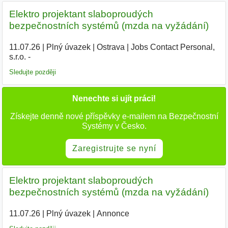
Elektro projektant slaboproudých
bezpečnostních systémů (mzda na vyžádání)
11.07.26
|
Plný úvazek
|
Ostrava
|
Jobs Contact Personal,
s.r.o. -
Sledujte později
Nenechte si ujít práci!
Získejte denně nové příspěvky e-mailem na Bezpečnostní
Systémy v Česko.
Zaregistrujte se nyní
Elektro projektant slaboproudých
bezpečnostních systémů (mzda na vyžádání)
11.07.26
|
Plný úvazek
|
Annonce