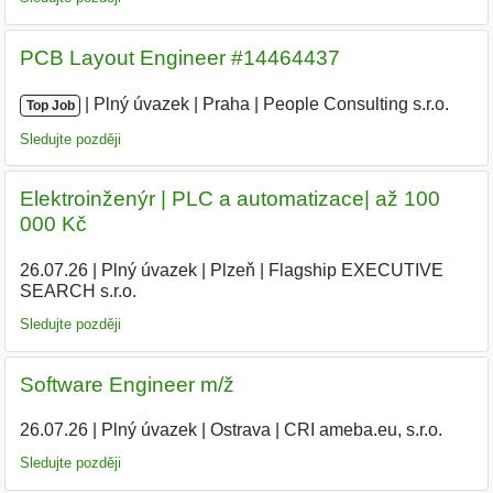
PCB Layout Engineer #14464437
|
|
Plný úvazek
|
Praha
|
People Consulting s.r.o.
Top Job
Sledujte později
Elektroinženýr | PLC a automatizace| až 100
000 Kč
26.07.26
|
Plný úvazek
|
Plzeň
|
Flagship EXECUTIVE
SEARCH s.r.o.
|
Sledujte později
Software Engineer m/ž
26.07.26
|
Plný úvazek
|
Ostrava
|
CRI ameba.eu, s.r.o.
Sledujte později