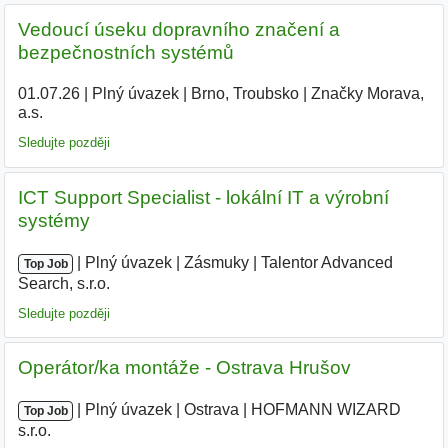
Vedoucí úseku dopravního značení a
bezpečnostních systémů
01.07.26
|
Plný úvazek
|
Brno, Troubsko
|
Značky Morava,
a.s.
|
Sledujte později
ICT Support Specialist - lokální IT a výrobní
systémy
|
|
Plný úvazek
|
Zásmuky
|
Talentor Advanced
Top Job
Search, s.r.o.
|
Sledujte později
Operátor/ka montáže - Ostrava Hrušov
|
|
Plný úvazek
|
Ostrava
|
HOFMANN WIZARD
Top Job
s.r.o.
|