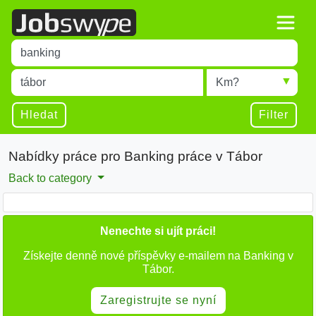
Title
Type 1 or more characters for results.
Místo
Radius
Type 1 or more characters for results.
Hledat
Filter
Nabídky práce pro Banking práce v Tábor
Back to category
Nenechte si ujít práci!
Získejte denně nové příspěvky e-mailem na Banking v
Tábor.
Zaregistrujte se nyní