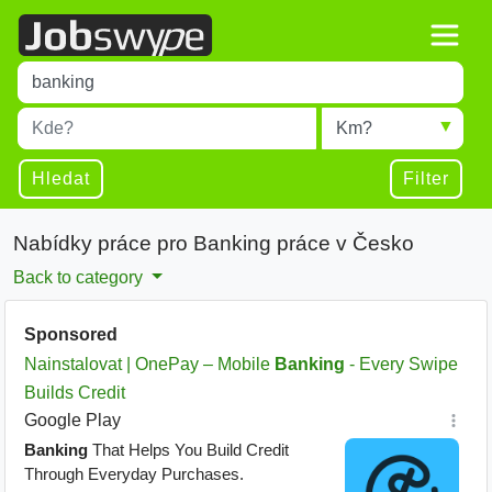
Title
Type 1 or more characters for results.
Místo
Radius
Type 1 or more characters for results.
Hledat
Filter
Nabídky práce pro Banking práce v Česko
Back to category