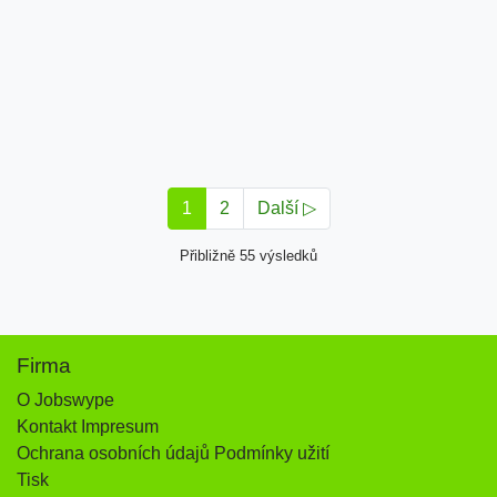
1
2
Další ▷
Přibližně 55 výsledků
Firma
O Jobswype
Kontakt Impresum
Ochrana osobních údajů Podmínky užití
Tisk