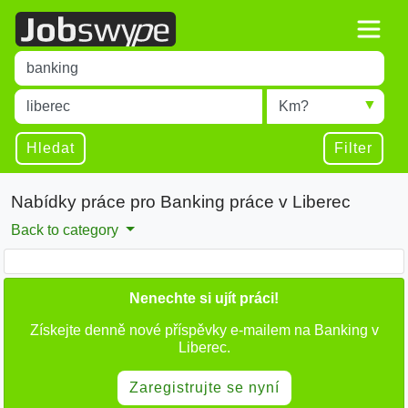
Title
Type 1 or more characters for results.
Místo
Radius
Type 1 or more characters for results.
Hledat
Filter
Nabídky práce pro Banking práce v Liberec
Back to category
Nenechte si ujít práci!
Získejte denně nové příspěvky e-mailem na Banking v
Liberec.
Zaregistrujte se nyní