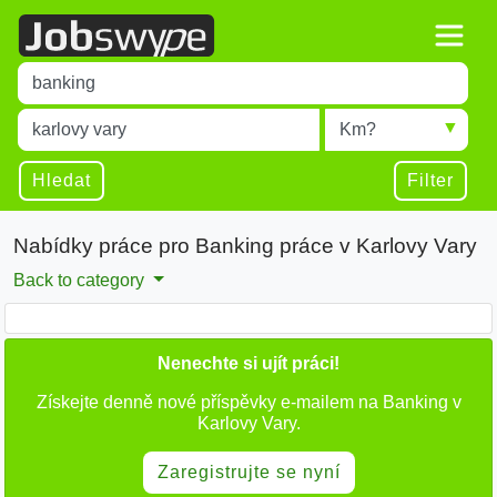
Title
Type 1 or more characters for results.
Místo
Radius
Type 1 or more characters for results.
Hledat
Filter
Nabídky práce pro Banking práce v Karlovy Vary
Back to category
Nenechte si ujít práci!
Získejte denně nové příspěvky e-mailem na Banking v
Karlovy Vary.
Zaregistrujte se nyní