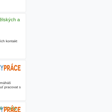
dělských a
ích kontakt
pomáháš
uť pracovat s
é Hrady,