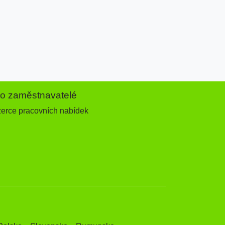
ro zaměstnavatelé
zerce pracovních nabídek