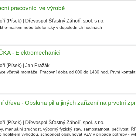
cní pracovníci ve výrobě
ří (Písek)
|
Dřevospol Šťastný Záhoří, spol. s r.o.
|
akt e-mailem nebo telefonicky v dopoledních hodinách
 - Elektromechanici
ří (Písek)
|
Jan Pražák
|
lace včetně montáže. Pracovní doba od 600 do 1430 hod. První kontakt
í dřeva - Obsluha pil a jiných zařízení na prvotní zp
ří (Písek)
|
Dřevospol Šťastný Záhoří, spol. s r.o.
|
y, manuální zručnost, výborný fyzický stav, samostatnost, pečlivost, ŘP
o hoblíkem výhodou, schopnost obsluhovat VZV v případě potřeby - v