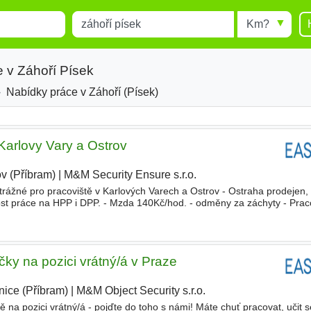
Místo
Radius
esults.
Type 1 or more characters for
results.
 v Záhoří Písek
kres
Nabídky práce v Záhoří (Písek)
Karlovy Vary a Ostrov
ov (Příbram)
|
M&M Security Ensure s.r.o.
|
rážné pro pracoviště v Karlových Varech a Ostrov - Ostraha prodejen,
 práce na HPP i DPP. - Mzda 140Kč/hod. - odměny za záchyty - Praco
esky, aktivní seniory, studenty Požadujeme - Poža
ky na pozici vrátný/á v Praze
nice (Příbram)
|
M&M Object Security s.r.o.
|
na pozici vrátný/á - pojďte do toho s námi! Máte chuť pracovat, učit 