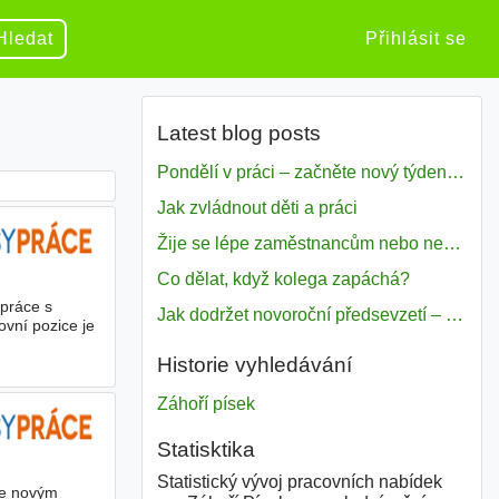
Hledat
Přihlásit se
Latest blog posts
Pondělí v práci – začněte nový týden s motivací
Jak zvládnout děti a práci
Žije se lépe zaměstnancům nebo nezavislým pracovníkům
Co dělat, když kolega zapáchá?
 práce s
Jak dodržet novoroční předsevzetí – naše tipy pro dobrý začátek roku 2018
vní pozice je
Historie vyhledávání
Záhoří písek
Statisktika
Statistický vývoj pracovních nabídek
se novým