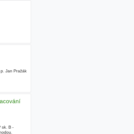
 p. Jan Pražák
racování
 sk. B -
ýhodou.