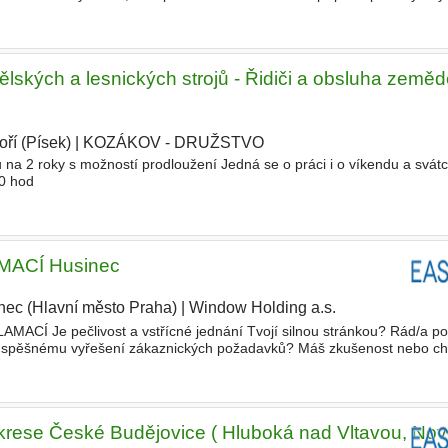
sz
ělských a lesnických strojů - Řidiči a obsluha země
ří (Písek)
|
KOZÁKOV - DRUŽSTVO
|
na 2 roky s možností prodloužení Jedná se o práci i o víkendu a svátc
00 hod
ACÍ Husinec
nec (Hlavní město Praha)
|
Window Holding a.s.
CÍ Je pečlivost a vstřícné jednání Tvojí silnou stránkou? Rád/a 
k úspěšnému vyřešení zákaznických požadavků? Máš zkušenost nebo ch
 VEKRA, česká jednička na trhu OKEN, DVEŘÍ a STÍNĚNÍ. Zákazník
krese České Budějovice ( Hluboká nad Vltavou, Nov