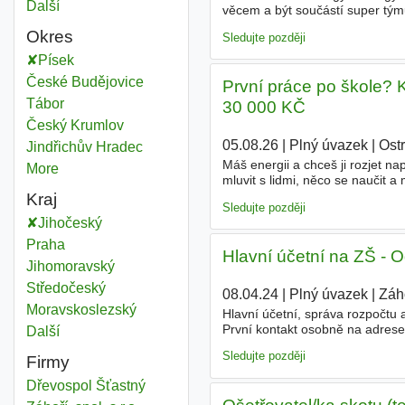
Další
města
věcem a být součástí super tým
objektů, staveb, areálů, obchod
Okres
Sledujte později
Písek
Okres
České Budějovice
Okres
První práce po škole?
Tábor
Okres
30 000 KČ
Český Krumlov
Okres
05.08.26
|
Plný úvazek
|
Ost
Jindřichův Hradec
Okres
Máš energii a chceš ji rozjet n
More
districts
mluvit s lidmi, něco se naučit 
obchodní praxi, poznáš svět en
Kraj
Sledujte později
Jihočeský
Kraj
Praha
Kraj
Hlavní účetní na ZŠ - 
Jihomoravský
Kraj
Středočeský
Kraj
08.04.24
|
Plný úvazek
|
Záho
Moravskoslezský
Kraj
Hlavní účetní, správa rozpočtu 
První kontakt osobně na adrese
Další
kraj
Sledujte později
Firmy
Dřevospol Šťastný