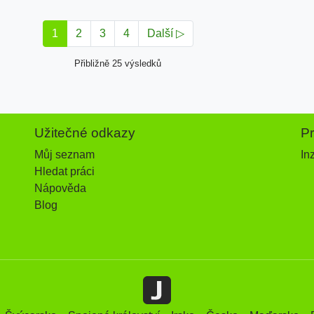
1
2
3
4
Další ▷
Přibližně 25 výsledků
Užitečné odkazy
P
Můj seznam
In
Hledat práci
Nápověda
Blog