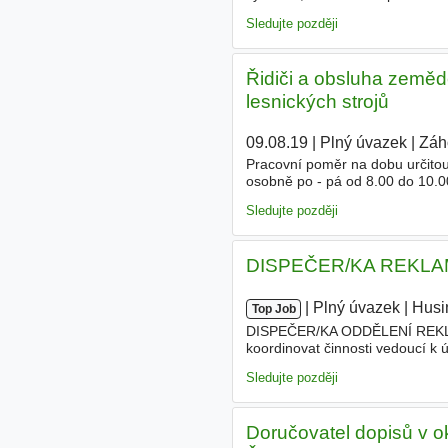
Kontakt e-mailem na stastny@d
Sledujte později
Řidiči a obsluha zeměd
lesnických strojů
09.08.19
|
Plný úvazek
|
Záho
Pracovní poměr na dobu určitou 
osobně po - pá od 8.00 do 10.
Sledujte později
DISPEČER/KA REKLAM
|
|
Plný úvazek
|
Husi
Top Job
DISPEČER/KA ODDĚLENÍ REKLAMA
koordinovat činnosti vedoucí 
technickými informacemi? Jsme
Sledujte později
Doručovatel dopisů v o