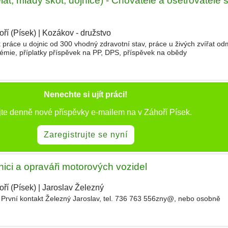
lat, mladý skot, dojnice) - Chovatelé a ošetřovatelé 
ří (Písek)
|
Kozákov - družstvo
|
 práce u dojnic od 300 vhodný zdravotní stav, práce u živých zvířat o
mie, příplatky příspěvek na PP, DPS, příspěvek na obědy
Nenechte si ujít práci!
jte denně nové příspěvky e-mailem na v Záhoří Písek.
Zaregistrujte se nyní
ci a opraváři motorových vozidel
ří (Písek)
|
Jaroslav Železný
|
í První kontakt Železný Jaroslav, tel. 736 763 556zny@, nebo osobně