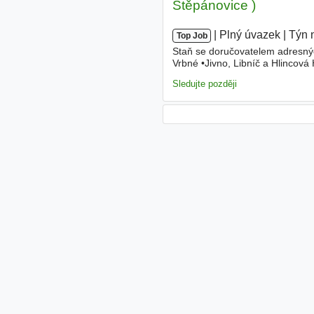
Štěpánovice )
|
|
Plný úvazek
|
Týn 
Top Job
Staň se doručovatelem adresnýc
Vrbné •Jivno, Libníč a Hlincov
Vltavou-Hvězdáře •Týn nad Vlt
Sledujte později