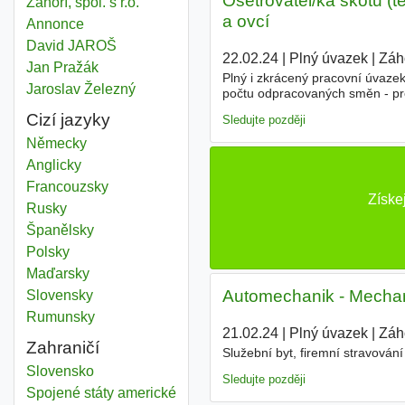
Ošetřovatel/ka skotu (te
Záhoří, spol. s r.o.
a ovcí
Annonce
David JAROŠ
22.02.24
|
Plný úvazek
|
Záho
Jan Pražák
Plný i zkrácený pracovní úvazek
Jaroslav Železný
počtu odpracovaných směn - pré
Cizí jazyky
Sledujte později
Německy
Anglicky
Francouzsky
Získe
Rusky
Španělsky
Polsky
Maďarsky
Automechanik - Mechani
Slovensky
Rumunsky
21.02.24
|
Plný úvazek
|
Záho
Zahraničí
Služební byt, firemní stravován
Slovensko
Sledujte později
Spojené státy americké