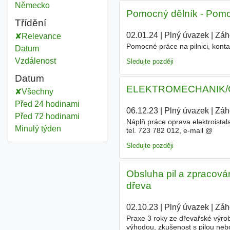
Německo
Pomocný dělník - Pomo
Třídění
02.01.24
|
Plný úvazek
|
Záho
Relevance
Pomocné práce na pilnici, kont
Datum
Vzdálenost
Sledujte později
Datum
ELEKTROMECHANIK/ČKA
Všechny
Před 24 hodinami
06.12.23
|
Plný úvazek
|
Záho
Před 72 hodinami
Náplň práce oprava elektroista
Minulý týden
tel. 723 782 012, e-mail @
Sledujte později
Obsluha pil a zpracován
dřeva
02.10.23
|
Plný úvazek
|
Záho
Praxe 3 roky ze dřevařské výrob
výhodou, zkušenost s pilou neb