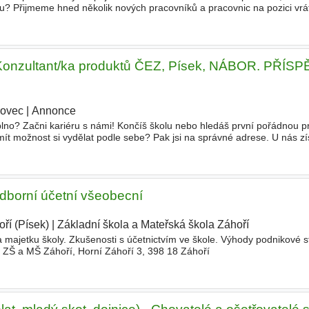
u? Přijmeme hned několik nových pracovníků a pracovnic na pozici vrát
ních center a dalších pracovišť po celé Praze. Vhod
 Konzultant/ka produktů ČEZ, Písek, NÁBOR. PŘÍS
rovec
|
Annonce
aplno? Začni kariéru s námi! Končíš školu nebo hledáš první pořádnou 
a mít možnost si vydělat podle sebe? Pak jsi na správné adrese. U nás z
ergetiky a hlavně - všechno tě naučíme od
Odborní účetní všeobecní
ří (Písek)
|
Základní škola a Mateřská škola Záhoří
|
a majetku školy. Zkušenosti s účetnictvím ve škole. Výhody podnikové s
 ZŠ a MŠ Záhoří, Horní Záhoří 3, 398 18 Záhoří