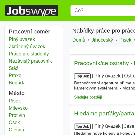
Title
Type 1 or more characters for r
Nabídky práce pro práce
Pracovní poměr
Plný úvazek
Domů
Jihočeský
Kraj
Písek
O
Zkrácený úvazek
Práce pro studenty
Nezávislý pracovník
Pracovník/ce ostrahy - 
Stáž
Praxe
|
|
Plný úvazek
|
Ostr
Top Job
Brigáda
Bezpečnostní agentura přijme st
kamerovým systémem. - Možnost
Město
vhodná i pro cizince hovořící č
Sledujte později
Písek
Milevsko
Hledáme parťáky/parťač
Protivín
Osek
|
|
Plný úvazek
|
Jese
Top Job
Olešná
Hledáme nové kolegy a kolegyně 