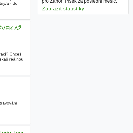
pro Záhoří Písek za poslední měsíc.
ný/á - do
Zobrazit statistiky
pro Záhoří Písek
PĚVEK AŽ
práci? Chceš
ískáš reálnou
travování