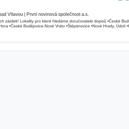
nad Vltavou
|
První novinová společnost a.s.
|
h zásilek! Lokality pro které hledáme doručovatele dopisů •České Bu
á Hora •České Budějovice-Nové Vráto •Štěpánovice •Nové Hrady, Údolí 
avou-Brody •České Budějovice-Rožnov •Srubec •Ada