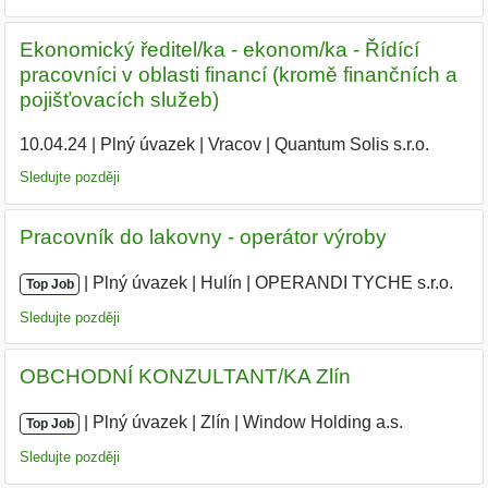
Ekonomický ředitel/ka - ekonom/ka - Řídící
pracovníci v oblasti financí (kromě finančních a
pojišťovacích služeb)
10.04.24
|
Plný úvazek
|
Vracov
|
Quantum Solis s.r.o.
|
Sledujte později
Pracovník do lakovny - operátor výroby
|
|
Plný úvazek
|
Hulín
|
OPERANDI TYCHE s.r.o.
|
Top Job
Sledujte později
OBCHODNÍ KONZULTANT/KA Zlín
|
|
Plný úvazek
|
Zlín
|
Window Holding a.s.
Top Job
Sledujte později