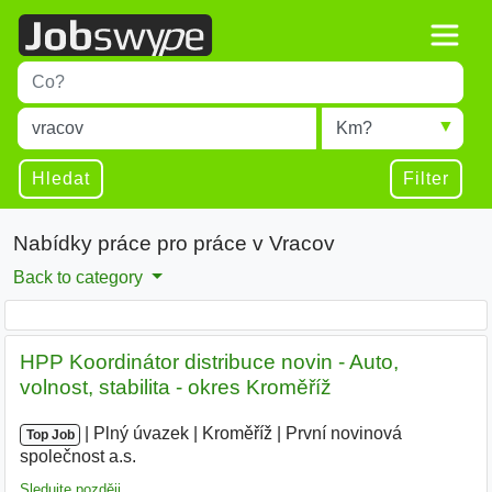
Title
Type 1 or more characters for results.
Místo
Radius
Type 1 or more characters for results.
Hledat
Filter
Nabídky práce pro práce v Vracov
Back to category
HPP Koordinátor distribuce novin - Auto,
volnost, stabilita - okres Kroměříž
|
|
Plný úvazek
|
Kroměříž
|
První novinová
Top Job
společnost a.s.
|
Sledujte později