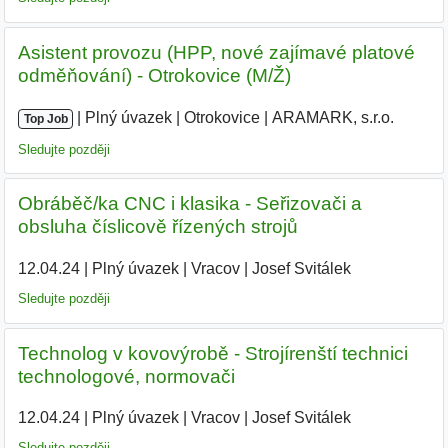
Asistent provozu (HPP, nové zajímavé platové
odměňování) - Otrokovice (M/Ž)
|
|
Plný úvazek
|
Otrokovice
|
ARAMARK, s.r.o.
Top Job
Sledujte později
Obráběč/ka CNC i klasika - Seřizovači a
obsluha číslicově řízených strojů
12.04.24
|
Plný úvazek
|
Vracov
|
Josef Svitálek
|
Sledujte později
Technolog v kovovýrobě - Strojírenští technici
technologové, normovači
12.04.24
|
Plný úvazek
|
Vracov
|
Josef Svitálek
|
Sledujte později