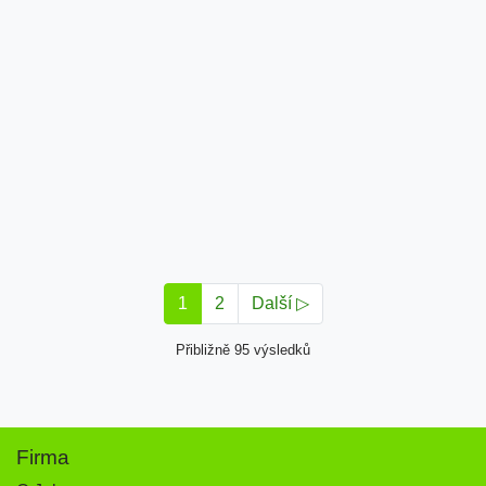
1
2
Další ▷
Přibližně 95 výsledků
Firma