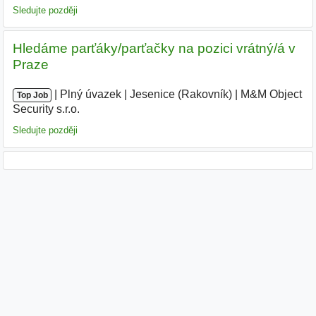
Sledujte později
Hledáme parťáky/parťačky na pozici vrátný/á v
Praze
|
|
Plný úvazek
|
Jesenice (Rakovník)
|
M&M Object
Top Job
Security s.r.o.
|
Sledujte později