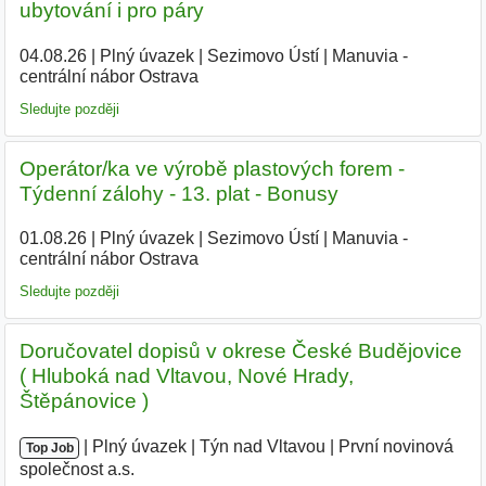
ubytování i pro páry
04.08.26
|
Plný úvazek
|
Sezimovo Ústí
|
Manuvia -
centrální nábor Ostrava
|
Sledujte později
Operátor/ka ve výrobě plastových forem -
Týdenní zálohy - 13. plat - Bonusy
01.08.26
|
Plný úvazek
|
Sezimovo Ústí
|
Manuvia -
centrální nábor Ostrava
|
Sledujte později
Doručovatel dopisů v okrese České Budějovice
( Hluboká nad Vltavou, Nové Hrady,
Štěpánovice )
|
|
Plný úvazek
|
Týn nad Vltavou
|
První novinová
Top Job
společnost a.s.
|