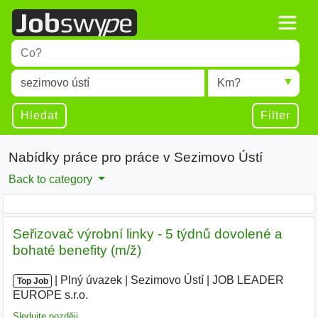
Title
Type 1 or more characters for results.
Místo
Radius
Type 1 or more characters for results.
Hledat
Filter
Nabídky práce pro práce v Sezimovo Ústí
Back to category
Seřizovač výrobní linky - 5 týdnů dovolené a
bohaté benefity (m/ž)
|
|
Plný úvazek
|
Sezimovo Ústí
|
JOB LEADER
Top Job
EUROPE s.r.o.
|
Sledujte později