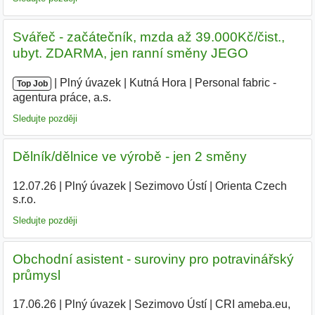
Svářeč - začátečník, mzda až 39.000Kč/čist.,
ubyt. ZDARMA, jen ranní směny JEGO
|
|
Plný úvazek
|
Kutná Hora
|
Personal fabric -
Top Job
agentura práce, a.s.
|
Sledujte později
Dělník/dělnice ve výrobě - jen 2 směny
12.07.26
|
Plný úvazek
|
Sezimovo Ústí
|
Orienta Czech
s.r.o.
|
Sledujte později
Obchodní asistent - suroviny pro potravinářský
průmysl
17.06.26
|
Plný úvazek
|
Sezimovo Ústí
|
CRI ameba.eu,