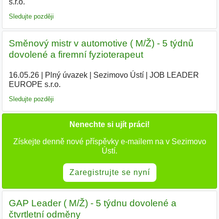
s.r.o.
|
Sledujte později
Směnový mistr v automotive ( M/Ž) - 5 týdnů
dovolené a firemní fyzioterapeut
16.05.26
|
Plný úvazek
|
Sezimovo Ústí
|
JOB LEADER
EUROPE s.r.o.
|
Sledujte později
Nenechte si ujít práci!
Získejte denně nové příspěvky e-mailem na v Sezimovo
Ústí.
Zaregistrujte se nyní
GAP Leader ( M/Ž) - 5 týdnu dovolené a
čtvrtletní odměny