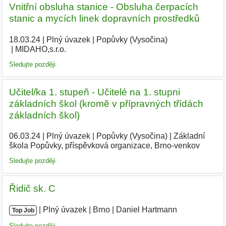
Vnitřní obsluha stanice - Obsluha čerpacích
stanic a mycích linek dopravních prostředků
18.03.24
|
Plný úvazek
|
Popůvky (Vysočina)
|
MIDAHO,s.r.o.
|
Sledujte později
Učitel/ka 1. stupeň - Učitelé na 1. stupni
základních škol (kromě v přípravných třídách
základních škol)
06.03.24
|
Plný úvazek
|
Popůvky (Vysočina)
|
Základní
škola Popůvky, příspěvková organizace, Brno-venkov
|
Sledujte později
Řidič sk. C
|
|
Plný úvazek
|
Brno
|
Daniel Hartmann
|
Top Job
Sledujte později