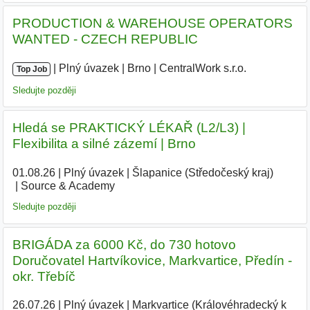
PRODUCTION & WAREHOUSE OPERATORS
WANTED - CZECH REPUBLIC
|
|
Plný úvazek
|
Brno
|
CentralWork s.r.o.
|
Top Job
Sledujte později
Hledá se PRAKTICKÝ LÉKAŘ (L2/L3) |
Flexibilita a silné zázemí | Brno
01.08.26
|
Plný úvazek
|
Šlapanice (Středočeský kraj)
|
Source & Academy
|
Sledujte později
BRIGÁDA za 6000 Kč, do 730 hotovo
Doručovatel Hartvíkovice, Markvartice, Předín -
okr. Třebíč
26.07.26
|
Plný úvazek
|
Markvartice (Královéhradecký k
|