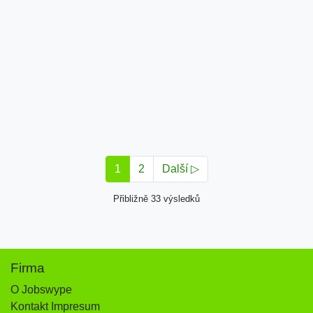
1
2
Další ▷
Přibližně 33 výsledků
Firma
O Jobswype
Kontakt Impresum