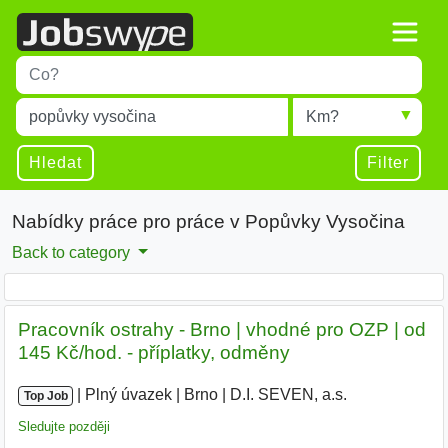
Title
Type 1 or more characters for results.
Místo
Radius
Type 1 or more characters for results.
Hledat
Filter
Nabídky práce pro práce v Popůvky Vysočina
Back to category
Pracovník ostrahy - Brno | vhodné pro OZP | od
145 Kč/hod. - příplatky, odměny
|
|
Plný úvazek
|
Brno
|
D.I. SEVEN, a.s.
|
Top Job
Sledujte později