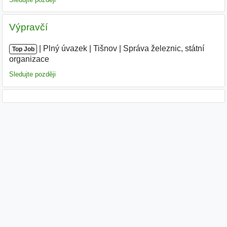
Výpravčí
|
|
Plný úvazek
|
Tišnov
|
Správa železnic, státní
Top Job
organizace
Sledujte později