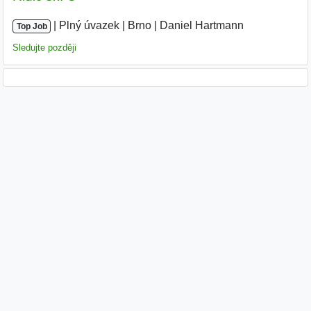
|
|
Plný úvazek
|
Brno
|
Daniel Hartmann
|
Top Job
Sledujte později