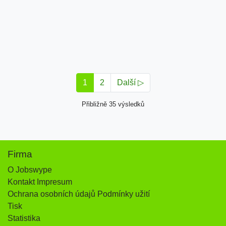
1
2
Další ▷
Přibližně 35 výsledků
Firma
O Jobswype
Kontakt Impresum
Ochrana osobních údajů Podmínky užití
Tisk
Statistika