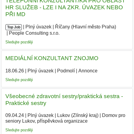
TELEFONNÍ KONZULTANT/KA PRO OBLAST
HR SLUŽEB - LZE I NA ZKR. ÚVAZEK NEBO
PŘI MD
|
|
Plný úvazek
|
Říčany (Hlavní město Praha)
|
Top Job
People Consulting s.r.o.
|
Sledujte později
MEDIÁLNÍ KONZULTANT ZNOJMO
18.06.26
|
Plný úvazek
|
Podmolí
|
Annonce
Sledujte později
Všeobecné zdravotní sestry/praktická sestra -
Praktické sestry
09.04.24
|
Plný úvazek
|
Lukov (Zlínský kraj)
|
Domov pro
seniory Lukov, příspěvková organizace
|
Sledujte později