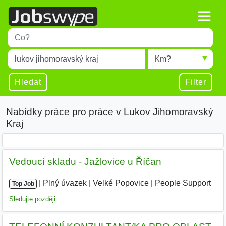
Title
Type 1 or more characters for results.
Místo
Radius
Type 1 or more characters for results.
Hledat
Filter
Nabídky práce pro práce v Lukov Jihomoravský
Kraj
Vedoucí skladu - Jažlovice u Říčan
|
|
Plný úvazek
|
Velké Popovice
|
People Support
|
Top Job
Sledujte později