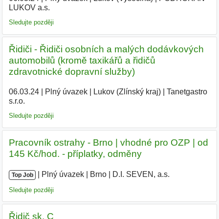
LUKOV a.s.
|
Sledujte později
Řidiči - Řidiči osobních a malých dodávkových
automobilů (kromě taxikářů a řidičů
zdravotnické dopravní služby)
06.03.24
|
Plný úvazek
|
Lukov (Zlínský kraj)
|
Tanetgastro
s.r.o.
|
Sledujte později
Pracovník ostrahy - Brno | vhodné pro OZP | od
145 Kč/hod. - příplatky, odměny
|
|
Plný úvazek
|
Brno
|
D.I. SEVEN, a.s.
|
Top Job
Sledujte později
Řidič sk. C