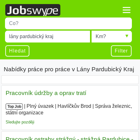
Title
Type 1 or more characters for results.
Místo
Radius
Type 1 or more characters for results.
Hledat
Filter
Nabídky práce pro práce v Lány Pardubický Kraj
Pracovník údržby a oprav tratí
|
|
Plný úvazek
|
Havlíčkův Brod
|
Správa železnic,
Top Job
státní organizace
Sledujte později
Pracovník ostrahy strážný - strážná Pardubice -