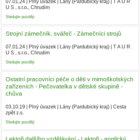
07.01.24
|
Plný úvazek
|
Lány (Pardubický kraj)
|
T A U R
U S , s.r.o., Chrudim
|
Sledujte později
Strojní zámečník, svářeč - Zámečníci strojů
07.01.24
|
Plný úvazek
|
Lány (Pardubický kraj)
|
T A U R
U S , s.r.o., Chrudim
|
Sledujte později
Ostatní pracovníci péče o děti v mimoškolských
zařízeních - Pečovatelka v dětské skupině -
chůva
03.10.19
|
Plný úvazek
|
Lány (Pardubický kraj)
|
Cesta
zpět z.s.
|
Sledujte později
Lektoři dalšího vzdělávání - Lektoři - anglický