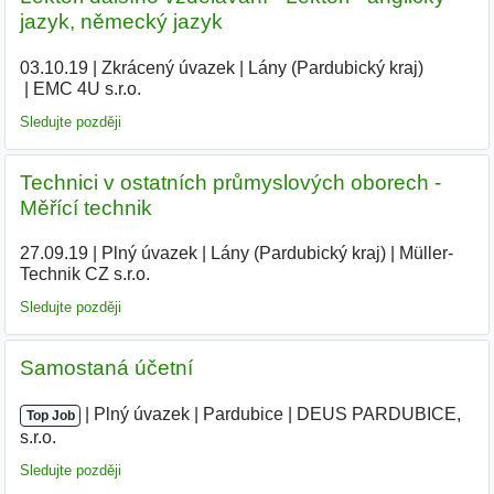
jazyk, německý jazyk
03.10.19
|
Zkrácený úvazek
|
Lány (Pardubický kraj)
|
EMC 4U s.r.o.
|
Sledujte později
Technici v ostatních průmyslových oborech -
Měřící technik
27.09.19
|
Plný úvazek
|
Lány (Pardubický kraj)
|
Müller-
Technik CZ s.r.o.
|
Sledujte později
Samostaná účetní
|
|
Plný úvazek
|
Pardubice
|
DEUS PARDUBICE,
Top Job
s.r.o.
|
Sledujte později