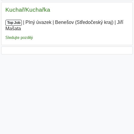
Kuchař/Kuchařka
|
|
Plný úvazek
|
Benešov (Středočeský kraj)
|
Jiří
Top Job
Mašata
|
Sledujte později