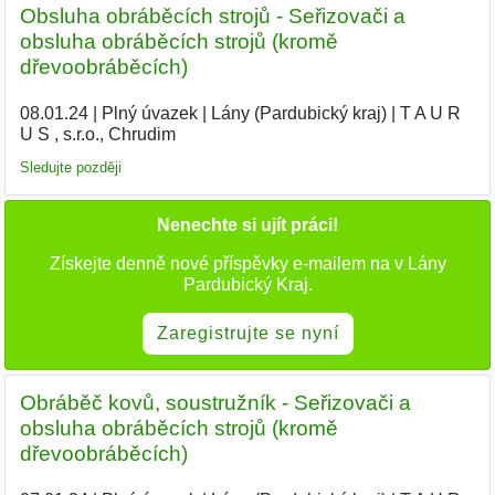
Obsluha obráběcích strojů - Seřizovači a
obsluha obráběcích strojů (kromě
dřevoobráběcích)
08.01.24
|
Plný úvazek
|
Lány (Pardubický kraj)
|
T A U R
U S , s.r.o., Chrudim
|
Sledujte později
Nenechte si ujít práci!
Získejte denně nové příspěvky e-mailem na v Lány
Pardubický Kraj.
Zaregistrujte se nyní
Obráběč kovů, soustružník - Seřizovači a
obsluha obráběcích strojů (kromě
dřevoobráběcích)