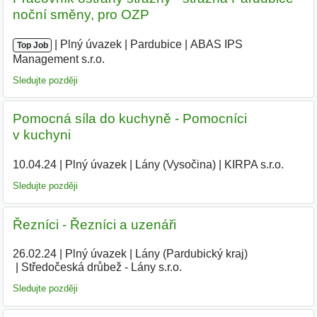
noční směny, pro OZP
|
|
Plný úvazek
|
Pardubice
|
ABAS IPS
Top Job
Management s.r.o.
|
Sledujte později
Pomocná síla do kuchyně - Pomocníci
v kuchyni
10.04.24
|
Plný úvazek
|
Lány (Vysočina)
|
KIRPA s.r.o.
|
Sledujte později
Řezníci - Řezníci a uzenáři
26.02.24
|
Plný úvazek
|
Lány (Pardubický kraj)
|
Středočeská drůbež - Lány s.r.o.
|
Sledujte později