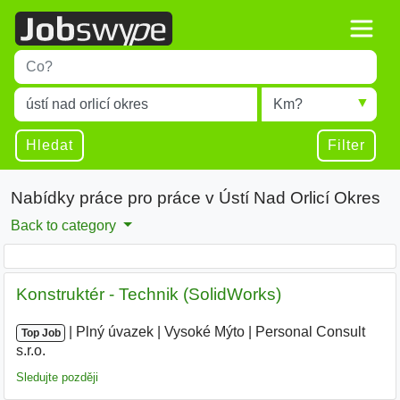
Title
Type 1 or more characters for results.
Místo
Radius
Type 1 or more characters for results.
Hledat
Filter
Nabídky práce pro práce v Ústí Nad Orlicí Okres
Back to category
Konstruktér - Technik (SolidWorks)
|
|
Plný úvazek
|
Vysoké Mýto
|
Personal Consult
Top Job
s.r.o.
|
Sledujte později