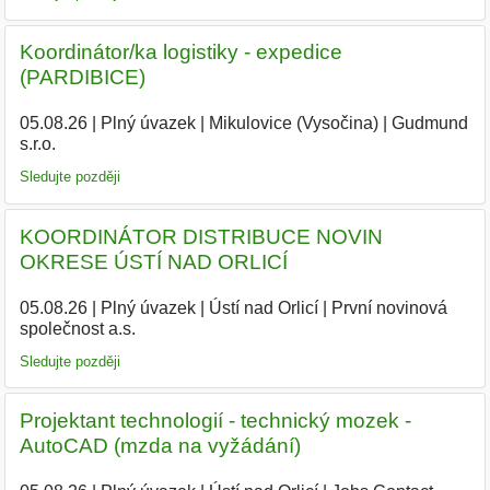
Koordinátor/ka logistiky - expedice
(PARDIBICE)
05.08.26
|
Plný úvazek
|
Mikulovice (Vysočina)
|
Gudmund
s.r.o.
|
Sledujte později
KOORDINÁTOR DISTRIBUCE NOVIN
OKRESE ÚSTÍ NAD ORLICÍ
05.08.26
|
Plný úvazek
|
Ústí nad Orlicí
|
První novinová
společnost a.s.
|
Sledujte později
Projektant technologií - technický mozek -
AutoCAD (mzda na vyžádání)