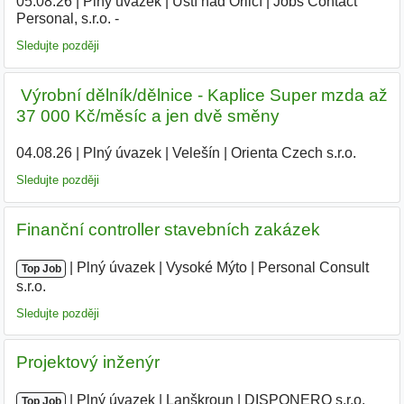
05.08.26
|
Plný úvazek
|
Ústí nad Orlicí
|
Jobs Contact
Personal, s.r.o. -
Sledujte později
️ Výrobní dělník/dělnice - Kaplice Super mzda až
37 000 Kč/měsíc a jen dvě směny
04.08.26
|
Plný úvazek
|
Velešín
|
Orienta Czech s.r.o.
|
Sledujte později
Finanční controller stavebních zakázek
|
|
Plný úvazek
|
Vysoké Mýto
|
Personal Consult
Top Job
s.r.o.
|
Sledujte později
Projektový inženýr
|
|
Plný úvazek
|
Lanškroun
|
DISPONERO s.r.o.
Top Job