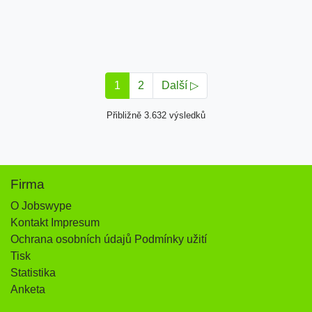
1
2
Další ▷
Přibližně 3.632 výsledků
Firma
O Jobswype
Kontakt Impresum
Ochrana osobních údajů Podmínky užití
Tisk
Statistika
Anketa