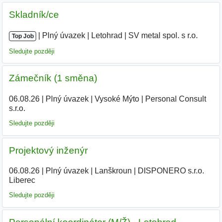
Skladník/ce
|
|
Plný úvazek
|
Letohrad
|
SV metal spol. s r.o.
|
Top Job
Sledujte později
Zámečník (1 směna)
06.08.26
|
Plný úvazek
|
Vysoké Mýto
|
Personal Consult
s.r.o.
|
Sledujte později
Projektový inženýr
06.08.26
|
Plný úvazek
|
Lanškroun
|
DISPONERO s.r.o.
Liberec
Sledujte později