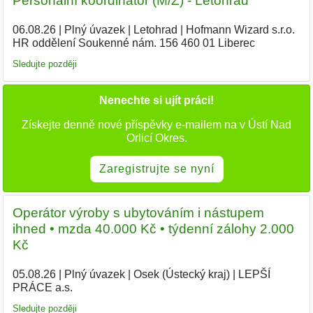
Personální koordinátor (M/Ž) - Letohrad
06.08.26
|
Plný úvazek
|
Letohrad
|
Hofmann Wizard s.r.o.
HR oddělení Soukenné nám. 156 460 01 Liberec
Sledujte později
Nenechte si ujít práci!
Získejte denně nové příspěvky e-mailem na v Ústí Nad
Orlicí Okres.
Zaregistrujte se nyní
Operátor výroby s ubytováním i nástupem
ihned • mzda 40.000 Kč • týdenní zálohy 2.000
Kč
05.08.26
|
Plný úvazek
|
Osek (Ústecký kraj)
|
LEPŠÍ
PRÁCE a.s.
|
Sledujte později