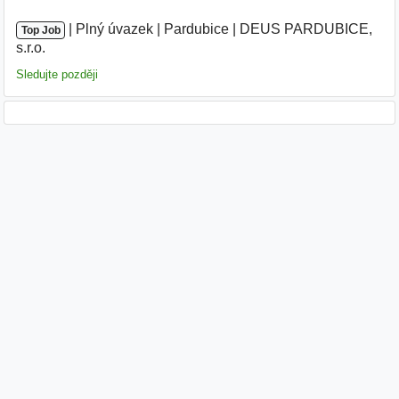
|
|
Plný úvazek
|
Pardubice
|
DEUS PARDUBICE,
Top Job
s.r.o.
|
Sledujte později