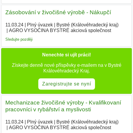
Zásobování v živočišné výrobě - Nákupčí
11.03.24
|
Plný úvazek
|
Bystré (Královéhradecký kraj)
|
AGRO VYSOČINA BYSTRÉ akciová společnost
|
Sledujte později
Nenechte si ujít práci!
Získejte denně nové příspěvky e-mailem na v Bystré
Královéhradecký Kraj.
Zaregistrujte se nyní
Mechanizace živočišné výroby - Kvalifikovaní
pracovníci v rybářství a myslivosti
11.03.24
|
Plný úvazek
|
Bystré (Královéhradecký kraj)
|
AGRO VYSOČINA BYSTRÉ akciová společnost
|