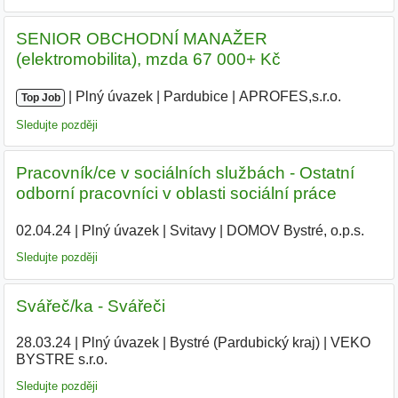
SENIOR OBCHODNÍ MANAŽER
(elektromobilita), mzda 67 000+ Kč
|
|
Plný úvazek
|
Pardubice
|
APROFES,s.r.o.
|
Top Job
Sledujte později
Pracovník/ce v sociálních službách - Ostatní
odborní pracovníci v oblasti sociální práce
02.04.24
|
Plný úvazek
|
Svitavy
|
DOMOV Bystré, o.p.s.
|
Sledujte později
Svářeč/ka - Svářeči
28.03.24
|
Plný úvazek
|
Bystré (Pardubický kraj)
|
VEKO
BYSTRE s.r.o.
|
Sledujte později