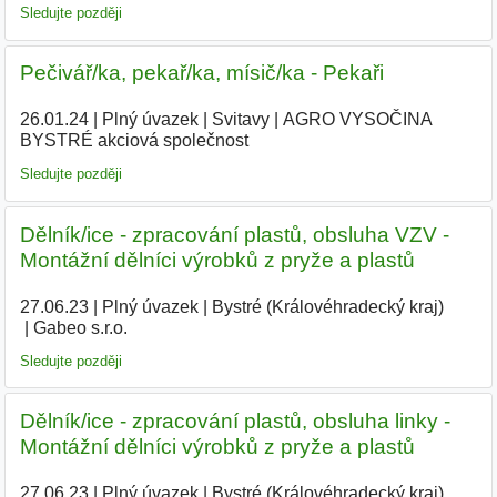
Sledujte později
Pečivář/ka, pekař/ka, mísič/ka - Pekaři
26.01.24
|
Plný úvazek
|
Svitavy
|
AGRO VYSOČINA
BYSTRÉ akciová společnost
|
Sledujte později
Dělník/ice - zpracování plastů, obsluha VZV -
Montážní dělníci výrobků z pryže a plastů
27.06.23
|
Plný úvazek
|
Bystré (Královéhradecký kraj)
|
Gabeo s.r.o.
|
Sledujte později
Dělník/ice - zpracování plastů, obsluha linky -
Montážní dělníci výrobků z pryže a plastů
27.06.23
|
Plný úvazek
|
Bystré (Královéhradecký kraj)
|