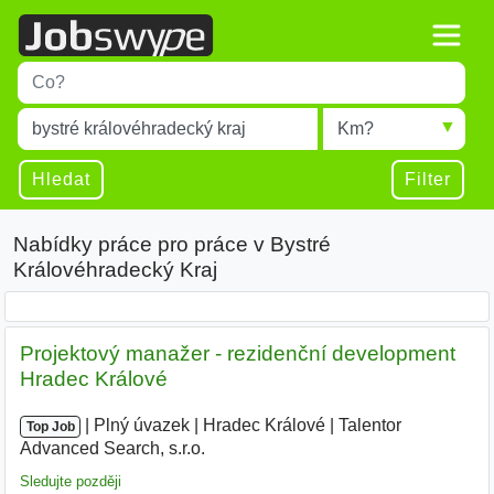
Title
Type 1 or more characters for results.
Místo
Radius
Type 1 or more characters for results.
Hledat
Filter
Nabídky práce pro práce v Bystré
Královéhradecký Kraj
Projektový manažer - rezidenční development
Hradec Králové
|
|
Plný úvazek
|
Hradec Králové
|
Talentor
Top Job
Advanced Search, s.r.o.
|
Sledujte později