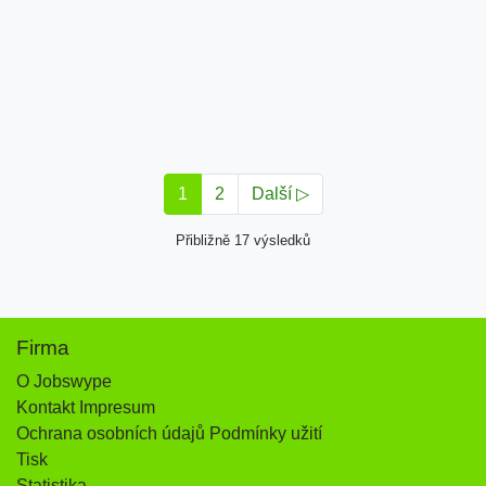
1
2
Další ▷
Přibližně 17 výsledků
Firma
O Jobswype
Kontakt Impresum
Ochrana osobních údajů Podmínky užití
Tisk
Statistika