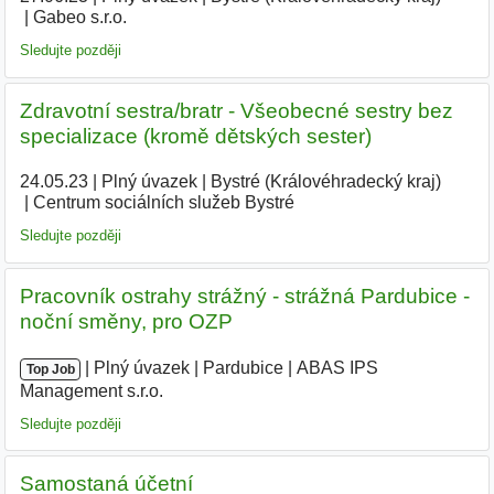
Gabeo s.r.o.
|
Sledujte později
Zdravotní sestra/bratr - Všeobecné sestry bez
specializace (kromě dětských sester)
24.05.23
|
Plný úvazek
|
Bystré (Královéhradecký kraj)
|
Centrum sociálních služeb Bystré
|
Sledujte později
Pracovník ostrahy strážný - strážná Pardubice -
noční směny, pro OZP
|
|
Plný úvazek
|
Pardubice
|
ABAS IPS
Top Job
Management s.r.o.
|
Sledujte později
Samostaná účetní