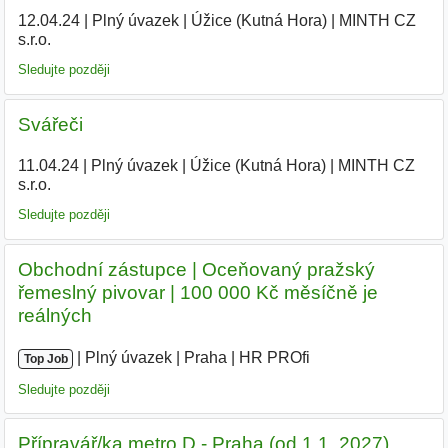
12.04.24
|
Plný úvazek
|
Úžice (Kutná Hora)
|
MINTH CZ
s.r.o.
|
Sledujte později
Svářeči
11.04.24
|
Plný úvazek
|
Úžice (Kutná Hora)
|
MINTH CZ
s.r.o.
|
Sledujte později
Obchodní zástupce | Oceňovaný pražský
řemeslný pivovar | 100 000 Kč měsíčně je
reálných
|
|
Plný úvazek
|
Praha
|
HR PROfi
|
Top Job
Sledujte později
Přípravář/ka metro D - Praha (od 1.1. 2027)