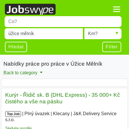
Title
Type 1 or more characters for results.
Místo
Radius
Type 1 or more characters for results.
Hledat
Filter
Nabídky práce pro práce v Úžice Mělník
Back to category
Kurýr - Řidič sk. B (DHL Express) - 35 000+ Kč
čistého a vše na pásku
|
|
Plný úvazek
|
Klecany
|
J&K Delivery Service
Top Job
s.r.o.
|
Sledujte později