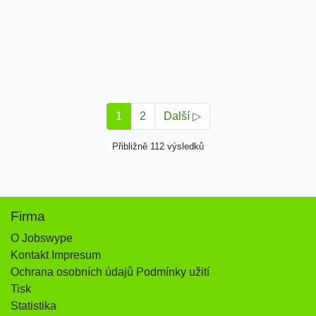
1
2
Další ▷
Přibližně 112 výsledků
Firma
O Jobswype
Kontakt Impresum
Ochrana osobních údajů Podmínky užití
Tisk
Statistika