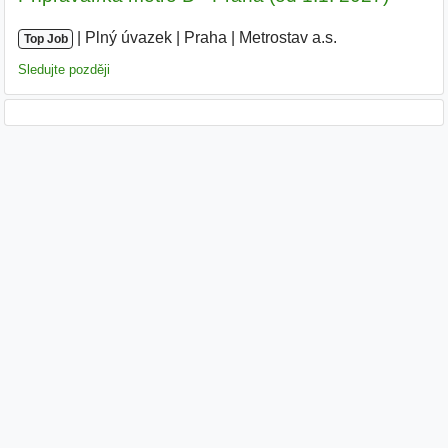
|
|
Plný úvazek
|
Praha
|
Metrostav a.s.
Top Job
Sledujte později