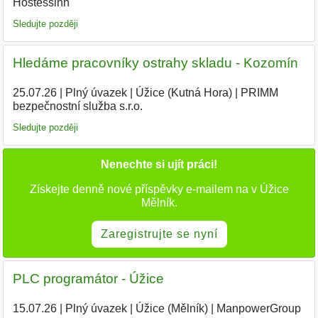
Hostessinn
Sledujte později
Hledáme pracovníky ostrahy skladu - Kozomín
25.07.26
|
Plný úvazek
|
Úžice (Kutná Hora)
|
PRIMM
bezpečnostní služba s.r.o.
Sledujte později
Nenechte si ujít práci!
Získejte denně nové příspěvky e-mailem na v Úžice
Mělník.
Zaregistrujte se nyní
PLC programátor - Úžice
15.07.26
|
Plný úvazek
|
Úžice (Mělník)
|
ManpowerGroup