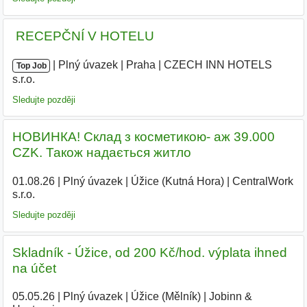
️ RECEPČNÍ V HOTELU
|
|
Plný úvazek
|
Praha
|
CZECH INN HOTELS
Top Job
s.r.o.
|
Sledujte později
НОВИНКА! Склад з косметикою- аж 39.000
CZK. Також надається житло
01.08.26
|
Plný úvazek
|
Úžice (Kutná Hora)
|
CentralWork
s.r.o.
Sledujte později
Skladník - Úžice, od 200 Kč/hod. výplata ihned
na účet
05.05.26
|
Plný úvazek
|
Úžice (Mělník)
|
Jobinn &