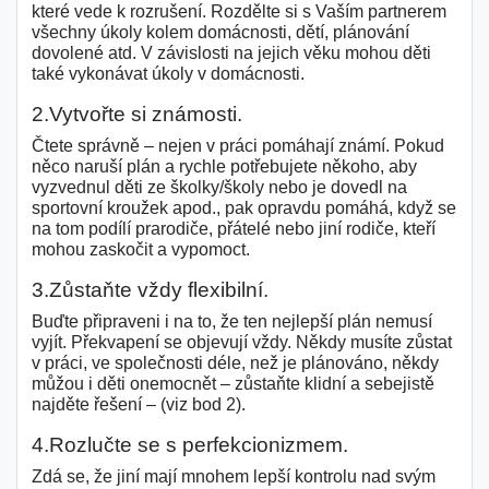
které vede k rozrušení. Rozdělte si s Vaším partnerem
všechny úkoly kolem domácnosti, dětí, plánování
dovolené atd. V závislosti na jejich věku mohou děti
také vykonávat úkoly v domácnosti.
2.Vytvořte si známosti.
Čtete správně – nejen v práci pomáhají známí. Pokud
něco naruší plán a rychle potřebujete někoho, aby
vyzvednul děti ze školky/školy nebo je dovedl na
sportovní kroužek apod., pak opravdu pomáhá, když se
na tom podílí prarodiče, přátelé nebo jiní rodiče, kteří
mohou zaskočit a vypomoct.
3.Zůstaňte vždy flexibilní.
Buďte připraveni i na to, že ten nejlepší plán nemusí
vyjít. Překvapení se objevují vždy. Někdy musíte zůstat
v práci, ve společnosti déle, než je plánováno, někdy
můžou i děti onemocnět – zůstaňte klidní a sebejistě
najděte řešení – (viz bod 2).
4.Rozlučte se s perfekcionizmem.
Zdá se, že jiní mají mnohem lepší kontrolu nad svým