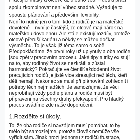
spolu zkombinovat není vůbec snadné. Vyžaduje to
spoustu plánování a především flexibility.
Není to nutně jen o tom, kdo z rodičů je na mateřské
dovolené – nyní je častější, že otcové mají nárok na
mateřskou dovolenou. Ale stále existují rozdíly, protože
otcové přeruší kariéru a někdy se můžou dočkat
výsměchu. To je však již téma samo o sobě.
Předpokládáme, že první roky už uplynuly a oba rodiče
jsou zpět v pracovním procesu. Jaké tipy a triky existují
na to, aby rodinný život se nezkrátil a zůstal
harmonický? Pokračujte ve čtení!Každodenní život
pracujících rodičů je jistě více stresující než těch, kteří
děti nemají. Nakonec se musí při plánování zohlednit i
potřeby těch nejmladších. Je samozřejmé, že věci
neprobíhají vždy podle plánu a rodiče musí být
připraveni na všechny druhy překvapení. Pro hladký
proces uvádíme zde naše doporučení:
1.Rozdělte si úkoly.
To, že oba rodiče si navzájem musí pomáhat, to by
mělo být samozřejmé, protože člověk nemůže vše
vyřídit sám. Jinak hrozí jednomu z rodičů frustrace,