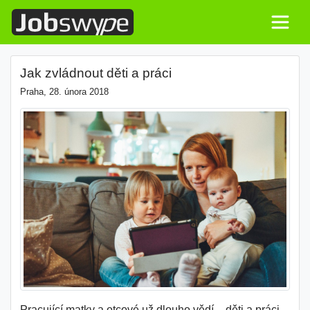
Jak zvládnout děti a práci
Praha, 28. února 2018
Pracující matky a otcové už dlouho vědí – děti a práci