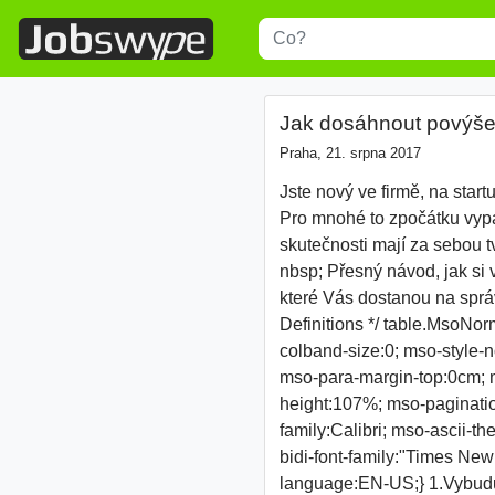
Title
Type 1 or more characters for r
Jak dosáhnout povýšen
Praha, 21. srpna 2017
Jste nový ve firmě, na start
Pro mnohé to zpočátku vypad
skutečnosti mají za sebou tv
nbsp; Přesný návod, jak si
které Vás dostanou na sprá
Definitions */ table.MsoNor
colband-size:0; mso-style-n
mso-para-margin-top:0cm; m
height:107%; mso-pagination:
family:Calibri; mso-ascii-th
bidi-font-family:"Times Ne
language:EN-US;} 1.Vybudujt