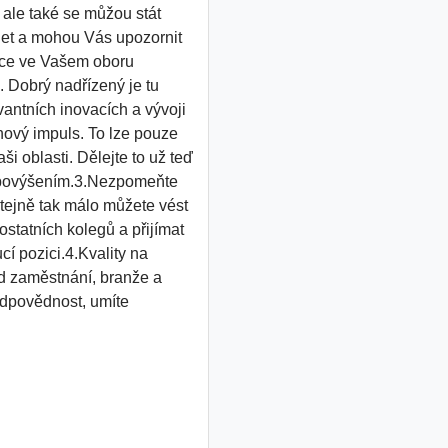
ale také se můžou stát
r let a mohou Vás upozornit
akce ve Vašem oboru
. Dobrý nadřízený je tu
vantních inovacích a vývoji
nový impuls. To lze pouze
i oblasti. Dělejte to už teď
ím povýšením.3.Nezpomeňte
tejně tak málo můžete vést
ostatních kolegů a přijímat
cí pozici.4.Kvality na
od zaměstnání, branže a
 odpovědnost, umíte