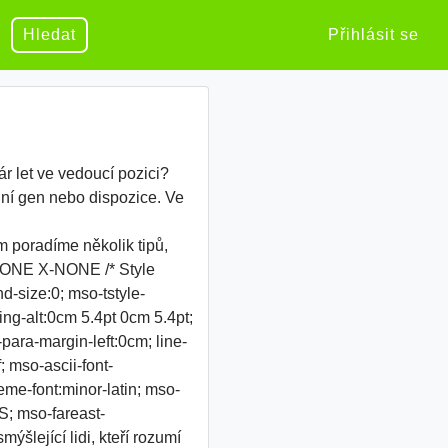
Hledat
Přihlásit se
ár let ve vedoucí pozici?
lní gen nebo dispozice. Ve
m poradíme několik tipů,
-NONE X-NONE /* Style
d-size:0; mso-tstyle-
ing-alt:0cm 5.4pt 0cm 5.4pt;
ara-margin-left:0cm; line-
; mso-ascii-font-
eme-font:minor-latin; mso-
S; mso-fareast-
šlející lidi, kteří rozumí