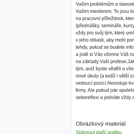
Vašim problémům a staroste
Vašim mentorem. To jsou lid
na pracovní příležitosti, k
(přednášky, semináře, kurzy
vždy pro svůj tým, který umí
v jeho oblasti, aby mohl p
tehdy, pokud se budete info
a jistě si Vás všimne Váš n
na základy Vaší profese.Jak
tým, aniž byste věděli o vš
nové úkoly (a tudíž i větší 
vedoucí pozici.Nexistuje kv
firmy. Ale pokud jste spoleh
sebereflexi a jednáte vždy 
Obrázkový materiál
Stáhnout další grafiku