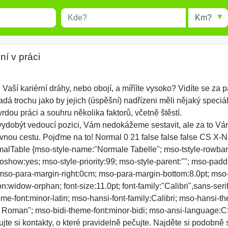
Místo
Radius
esults.
Type 1 or more characters for
results.
í v práci
u Vaší kariérní dráhy, nebo obojí, a mířííte vysoko? Vidíte se za p
á trochu jako by jejich (úspěšní) nadřízeni měli nějaký speciá
rdou práci a souhru několika faktorů, včetně štěstí.
 vydobýt vedoucí pozici, Vám nedokážeme sestavit, ale za to Vá
vnou cestu. Pojďme na to! Normal 0 21 false false false CS X
malTable {mso-style-name:"Normale Tabelle"; mso-tstyle-rowban
oshow:yes; mso-style-priority:99; mso-style-parent:""; mso-padd
so-para-margin-right:0cm; mso-para-margin-bottom:8.0pt; mso-p
widow-orphan; font-size:11.0pt; font-family:"Calibri",sans-serif
eme-font:minor-latin; mso-hansi-font-family:Calibri; mso-hansi-th
w Roman"; mso-bidi-theme-font:minor-bidi; mso-ansi-language:C
e si kontakty, o které pravidelně pečujte. Najděte si podobně smý