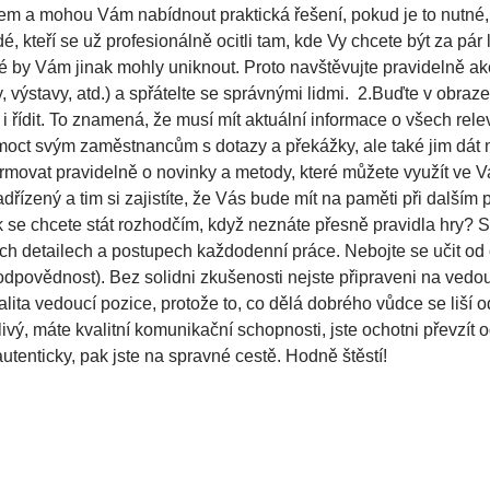
m a mohou Vám nabídnout praktická řešení, pokud je to nutné, 
é, kteří se už profesionálně ocitli tam, kde Vy chcete být za pá
teré by Vám jinak mohly uniknout. Proto navštěvujte pravidelně 
, výstavy, atd.) a spřátelte se správnými lidmi. 2.Buďte v obraze
 i řídit. To znamená, že musí mít aktuální informace o všech rele
omoct svým zaměstnancům s dotazy a překážky, ale také jim dát 
rmovat pravidelně o novinky a metody, které můžete využít ve Vaš
adřízený a tim si zajistíte, že Vás bude mít na paměti při dalš
 se chcete stát rozhodčím, když neznáte přesně pravidla hry? S
ech detailech a postupech každodenní práce. Nebojte se učit od 
zodpovědnost). Bez solidni zkušenosti nejste připraveni na vedou
alita vedoucí pozice, protože to, co dělá dobrého vůdce se liší 
livý, máte kvalitní komunikační schopnosti, jste ochotni převzít
autenticky, pak jste na spravné cestě. Hodně štěstí!