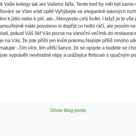
 Vaše kolegy tak ani Vašeho šéfa. Tento bod by měl být samo-vy
šňováni se Vám vrátí zpět! Vyhýbejte se elegantně takových rozh
k jídlo nebo k pití, ale...Nevyjezte celý bufet. I když je to vše 
amozřejmě máte povoleno si dopřát co hrdlo ráčí, ale prosím ne, 
latí, pokud Váš šéf Vás pozve na vánoční večírek do restaurace
e na Vás, že jste přišli jen kvůli pokrmu.Nepijte příliš mnoho a
amatujte - čím více, tím větší šance, že se opijete a budete se c
jste vyprávěli nevhodné vtipy a urážejíce flirtovali s opačným p
Show blog posts