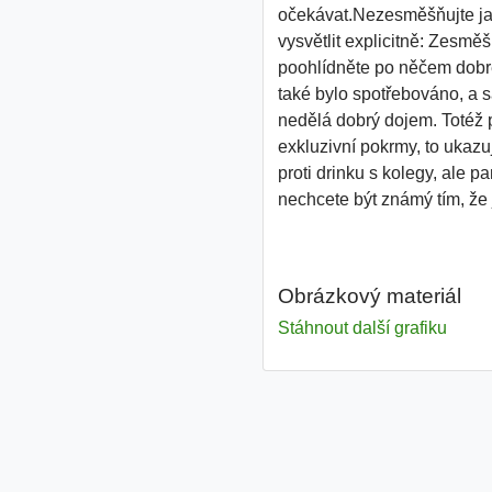
očekávat.Nezesměšňujte jak
vysvětlit explicitně: Zesmě
poohlídněte po něčem dobrém 
také bylo spotřebováno, a s
nedělá dobrý dojem. Totéž p
exkluzivní pokrmy, to ukazuj
proti drinku s kolegy, ale p
nechcete být známý tím, že 
Obrázkový materiál
Stáhnout další grafiku