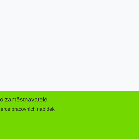
ro zaměstnavatelé
zerce pracovních nabídek