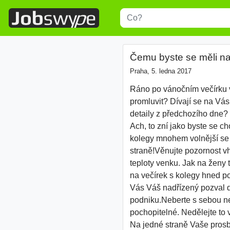
Title
Type 1 or more characters for r
Čemu byste se měli na
Praha, 5. ledna 2017
Ráno po vánočním večírku va
promluvit? Dívají se na Vá
detaily z předchozího dne? V
Ach, to zní jako byste se 
kolegy mnohem volnější se a
straně!Věnujte pozornost vh
teploty venku. Jak na ženy 
na večírek s kolegy hned po 
Vás Váš nadřízený pozval d
podniku.Neberte s sebou neo
pochopitelné. Nedělejte to v
Na jedné straně Vaše prosba