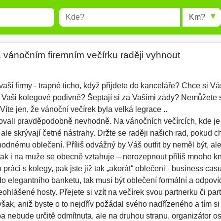
Místo
Radius
esults.
Type 1 or more characters for
results.
 vánočním firemním večírku raději vyhnout
ší firmy - trapné ticho, když přijdete do kanceláře? Chce si V
s Vaši kolegové podivně? Šeptají si za Vašimi zády? Nemůžete
íte jen, že vánoční večírek byla velká legrace ..
chovali pravděpodobně nevhodně. Na vánočních večírcích, kde je
le skrývají četné nástrahy. Držte se raději našich rad, pokud 
odnému oblečení. Příliš odvážný by Váš outfit by neměl být, al
tak i na muže se obecně vztahuje – nerozepnout příliš mnoho knof
práci s kolegy, pak jste již tak „akorát“ oblečeni - business cas
o elegantního banketu, tak musí být oblečení formální a odpoví
hlášené hosty. Přejete si vzít na večírek svou partnerku či part
šak, aniž byste o to nejdřív požádal svého nadřízeného a tím si o
 nebude určitě odmítnuta, ale na druhou stranu, organizátor osl