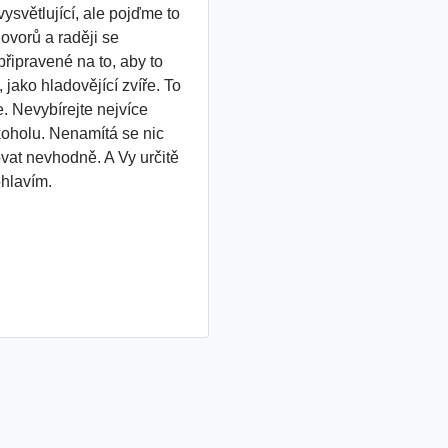
světlující, ale pojďme to
ovorů a raději se
připravené na to, aby to
jako hladovějící zvíře. To
. Nevybírejte nejvíce
lkoholu. Nenamítá se nic
hovat nevhodně. A Vy určitě
ohlavím.