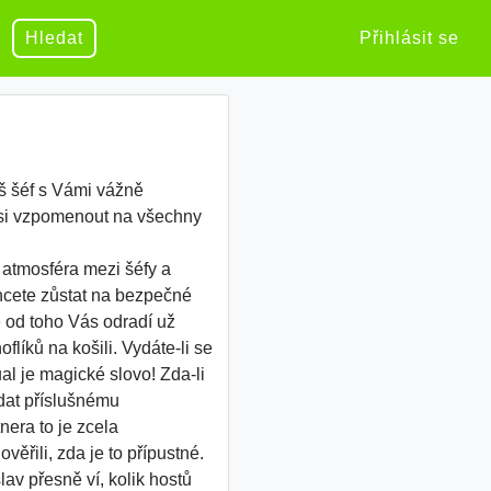
Hledat
Přihlásit se
áš šéf s Vámi vážně
 si vzpomenout na všechny
 atmosféra mezi šéfy a
chcete zůstat na bezpečné
e od toho Vás odradí už
líků na košili. Vydáte-li se
ual je magické slovo! Zda-li
dat příslušnému
nera to je zcela
věřili, zda je to přípustné.
av přesně ví, kolik hostů