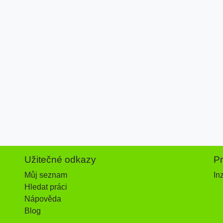
Užitečné odkazy
P
Můj seznam
In
Hledat práci
Nápověda
Blog